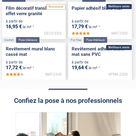
Meilleure vente
Nouveauté
Film décoratif translucide
Papier adhésif blanc mat
effet verre granité
à partir de
à partir de
16
,95
€
17
,79
€
*
*
le m²
le m²
DECO-553i
MAT-2300
*****
Confort
Pose Intérieure
Pvc Free
Pose Intérieure
Meilleure vente
Revêtement mural blanc
Revêtement adhésif blanc
cassé mat
mat sans PVC
à partir de
à partir de
17
,72
€
19
,64
€
*
*
le m²
le m²
MAT-2320
SPMA-2300
*****
Confiez la pose à nos professionnels