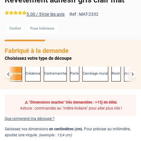
*****
5.00
/ 5
Voir les avis
Ref :
MAT-2332
Confort
Pose Intérieure
AVANT
Fabriqué à la demande
Choisissez votre type de découpe
ade de cuisine
Crédence
Contremarche
Porte
Carrelage mural
Rond
Arche
De
⚠️ "Dimensions exactes" très demandées : +15j de délai.
Astuce : commandez au "mètre linéaire" pour aller plus vite !
Que comprend ma découpe ?
Saisissez vos dimensions
en centimètres (cm)
. Pour préciser au millimètre,
ajoutez une virgule.
(exemple : 15,4 cm)