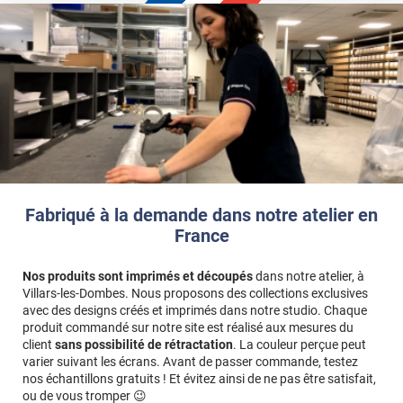
des bords aux dimensions saisies.
Exemple
: pour une façade de
60 x 80 cm
avec des bords de
2
cm
, vous devez saisir
64 x 84 cm
(60+2+2 et 80+2+2).
Fabriqué à la demande dans notre atelier en
France
Nos produits sont imprimés et découpés
dans notre atelier, à
Villars-les-Dombes. Nous proposons des collections exclusives
avec des designs créés et imprimés dans notre studio. Chaque
produit commandé sur notre site est réalisé aux mesures du
client
sans possibilité de rétractation
. La couleur perçue peut
varier suivant les écrans. Avant de passer commande, testez
nos échantillons gratuits ! Et évitez ainsi de ne pas être satisfait,
ou de vous tromper 😉