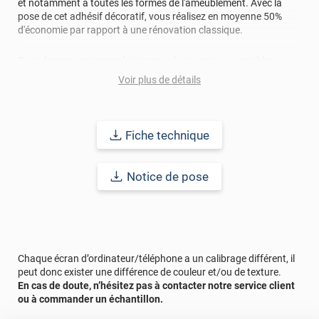
et notamment à toutes les formes de l'ameublement. Avec la
pose de cet adhésif décoratif, vous réalisez en moyenne 50%
d'économie par rapport à une rénovation classique.
Pour donner une seconde jeunesse à vos murs ou meubles,
comptez sur ce vinyl de haute qualité avec une excellente
Voir plus de détails
résistance à l’eau, à la saleté, à l’abrasion, aux UV et à l’usure.
Grâce à son épaisseur, cet adhésif masque également les petites
imperfections. Classé A+ au test C.O.V et C-s2,d0 au feu, ce
revêtement peut être installé dans un lieu ouvert public.
Fiche technique
Durabilité
: 10 ans en pose intérieur (anti craquèlement,
écaillage, délamination et jaunissement)
Notice de pose
Afin de vous rendre compte de la qualité et de son rendu
véritable, nous vous conseillons de faire une demande
d'échantillons gratuite.
Chaque écran d’ordinateur/téléphone a un calibrage différent, il
Rappel
: Les dimensions que vous saisissez sont découpées au
peut donc exister une différence de couleur et/ou de texture.
millimètre près.
En cas de doute, n’hésitez pas à contacter notre service client
ou à commander un échantillon.
Si vous souhaitez recouvrir en une seule découpe la face visible
et les bords/tranches de votre façade, il faut ajouter l’épaisseur