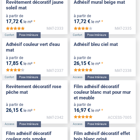
Revêtement décoratif jaune
Adhésif mural beige mat
soleil mat
à partir de
à partir de
17
,72
€
17
,72
€
*
*
le m²
le m²
MAT-2333
MAT-2335
*****
*****
Confort
Pose Intérieure
Confort
Pose Intérieure
Adhésif couleur vert d'eau
Adhésif bleu ciel mat
mat
à partir de
à partir de
17
,85
€
26
,15
€
*
*
le m²
le m²
MAT-2337
MAT-2338
*****
*****
Confort
Pose Intérieure
Access
Pose Intérieure
Revêtement décoratif rose
Film adhésif décoratif
pêche mat
couleur blanc mat pour mur
et meuble
à partir de
à partir de
26
,15
€
16
,97
€
*
*
le m²
le m²
MAT-2342
ACCESS-7005
*****
Access
Pose Intérieure
Access
Pose Intérieure
Film adhésif décoratif
Film adhésif décoratif effet
couleur gris smoke
bois blanc grisé