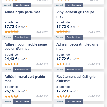
*****
*****
Confort
Pose Intérieure
Confort
Pose Intérieure
Adhésif gris perle mat
Vinyl adhésif gris taupe
mat
à partir de
à partir de
17
,72
€
17
,72
€
*
*
le m²
le m²
MAT-2325
MAT-2326
*****
*****
Confort
Pose Intérieure
Confort
Pose Intérieure
Adhésif pour meuble jaune
Adhésif décoratif bleu gris
bouton d'or mat
mat
à partir de
à partir de
24
,43
€
17
,72
€
*
*
le m²
le m²
MAT-2328
MAT-2329
*****
*****
Confort
Pose Intérieure
Confort
Pose Intérieure
Adhésif mural vert prairie
Revêtement adhésif gris
mat
clair mat
à partir de
à partir de
26
,15
€
17
,72
€
*
*
le m²
le m²
MAT-2330
MAT-2332
*****
*****
Confort
Pose Intérieure
Confort
Pose Intérieure