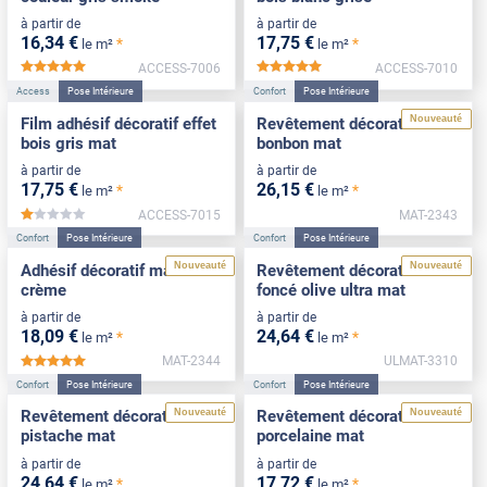
à partir de
à partir de
16
,34
€
17
,75
€
*
*
le m²
le m²
ACCESS-7006
ACCESS-7010
*****
*****
Access
Pose Intérieure
Confort
Pose Intérieure
Nouveauté
Film adhésif décoratif effet
Revêtement décoratif rose
bois gris mat
bonbon mat
à partir de
à partir de
17
,75
€
26
,15
€
*
*
le m²
le m²
ACCESS-7015
MAT-2343
*****
Confort
Pose Intérieure
Confort
Pose Intérieure
Nouveauté
Nouveauté
Adhésif décoratif mat blanc
Revêtement décoratif vert
crème
foncé olive ultra mat
à partir de
à partir de
18
,09
€
24
,64
€
*
*
le m²
le m²
MAT-2344
ULMAT-3310
*****
Confort
Pose Intérieure
Confort
Pose Intérieure
Nouveauté
Nouveauté
Revêtement décoratif vert
Revêtement décoratif
pistache mat
porcelaine mat
à partir de
à partir de
24
,64
€
17
,72
€
*
*
le m²
le m²