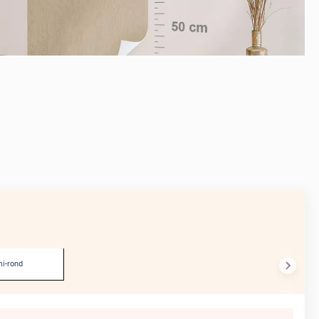
APRÈS
i-rond