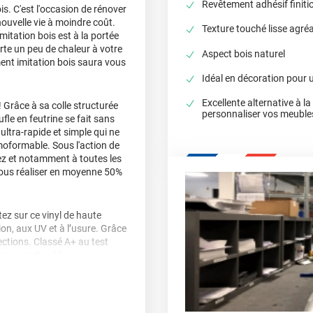
Revêtement adhésif finitio
s. C'est l'occasion de rénover
nouvelle vie à moindre coût.
Texture touché lisse agré
mitation bois est à la portée
orte un peu de chaleur à votre
Aspect bois naturel
ent imitation bois saura vous
Idéal en décoration pour 
Excellente alternative à l
! Grâce à sa colle structurée
personnaliser vos meuble
ufle en feutrine se fait sans
ultra-rapide et simple qui ne
moformable. Sous l'action de
llez et notamment à toutes les
vous réaliser en moyenne 50%
z sur ce vinyl de haute
sion, aux UV et à l’usure. Grâce
ctions. Classé A+ au test
ieu ouvert public.
, délamination et