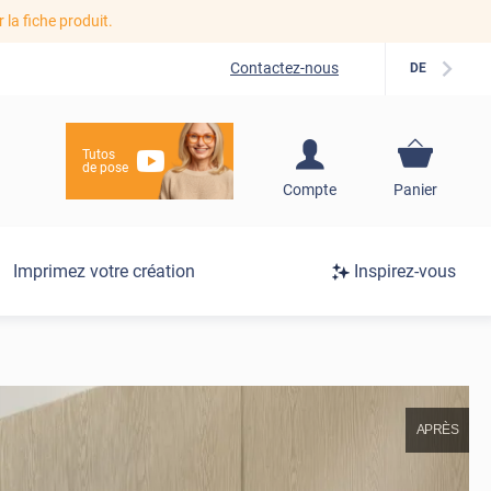
r la fiche produit.
Contactez-nous
DE
Tutos
de pose
S'inscrire / Se
Compte
Panier
connecter
Connexion
Imprimez votre création
Inspirez-vous
/
Inscription
APRÈS