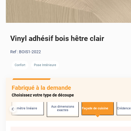
Vinyl adhésif bois hêtre clair
Ref :
BOIS1-2022
Confort
Pose Intérieure
AVANT
Fabriqué à la demande
Choisissez votre type de découpe
Aux dimensions
Au mètre linéaire
Façade de cuisine
Crédence
exactes