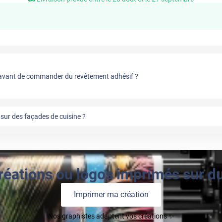
vant de commander du revêtement adhésif ?
sur des façades de cuisine ?
réations ou logos imprimés sur du 
Imprimer ma création
Nos graphistes adaptent vos créations ✨