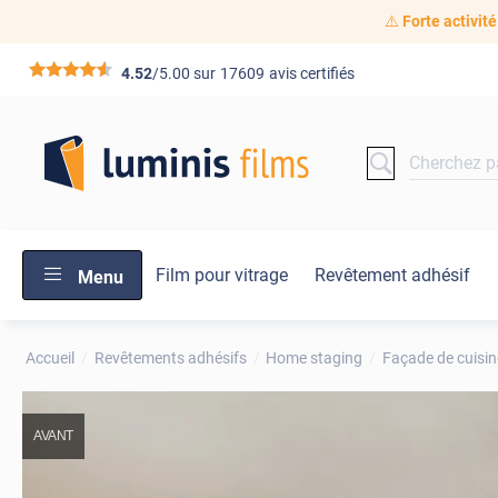
⚠️
Forte activité
*****
4.52
/5.00 sur
17609
avis certifiés
Film pour vitrage
Revêtement adhésif
Menu
Accueil
Revêtements adhésifs
Home staging
Façade de cuisin
AVANT