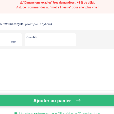
⚠️ "Dimensions exactes" très demandées : +15j de délai.
Astuce : commandez au "mètre linéaire" pour aller plus vite !
joutez une virgule.
(exemple : 15,4 cm)
Quantité
cm
Ajouter au panier
Livraison prévue entre le 28 août et le 21 septembre