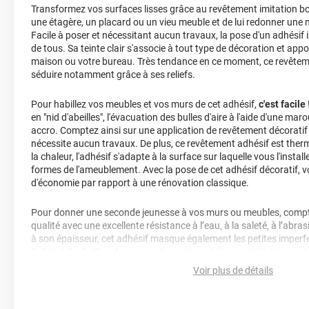
Transformez vos surfaces lisses grâce au revêtement imitation boi
une étagère, un placard ou un vieu meuble et de lui redonner une 
Facile à poser et nécessitant aucun travaux, la pose d'un adhésif i
de tous. Sa teinte clair s'associe à tout type de décoration et app
maison ou votre bureau. Très tendance en ce moment, ce revêtem
séduire notamment grâce à ses reliefs.
Pour habillez vos meubles et vos murs de cet adhésif,
c'est facile
en "nid d'abeilles", l'évacuation des bulles d'aire à l'aide d'une maro
accro. Comptez ainsi sur une application de revêtement décoratif 
nécessite aucun travaux. De plus, ce revêtement adhésif est ther
la chaleur, l'adhésif s'adapte à la surface sur laquelle vous l'insta
formes de l'ameublement. Avec la pose de cet adhésif décoratif, 
d'économie par rapport à une rénovation classique.
Pour donner une seconde jeunesse à vos murs ou meubles, compte
qualité avec une excellente résistance à l’eau, à la saleté, à l’abra
à son épaisseur, cet adhésif masque également les petites imperfe
C.O.V et C-s2,d0 au feu, ce revêtement peut être installé dans un l
Voir plus de détails
Durabilité
: 10 ans en pose intérieur (anti craquèlement, écaillage
jaunissement)