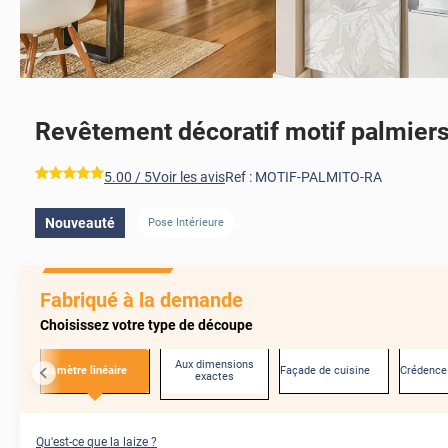
Revêtement décoratif motif palmier
*****
5.00
/ 5
Voir les avis
Ref :
MOTIF-PALMITO-RA
Nouveauté
Pose Intérieure
Fabriqué à la demande
Choisissez votre type de découpe
Aux dimensions
Au mètre linéaire
Façade de cuisine
Crédence
exactes
Qu'est-ce que la laize ?