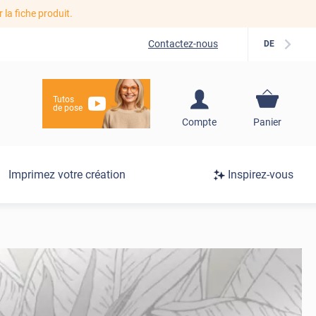
r la fiche produit.
Contactez-nous
DE
Tutos
de pose
S'inscrire / Se
Compte
Panier
connecter
Connexion
Imprimez votre création
Inspirez-vous
/
Inscription