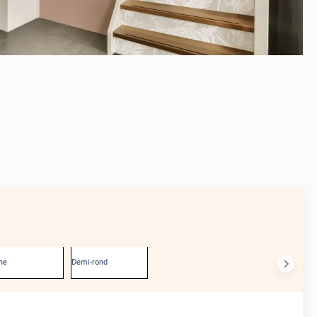
he
Demi-rond