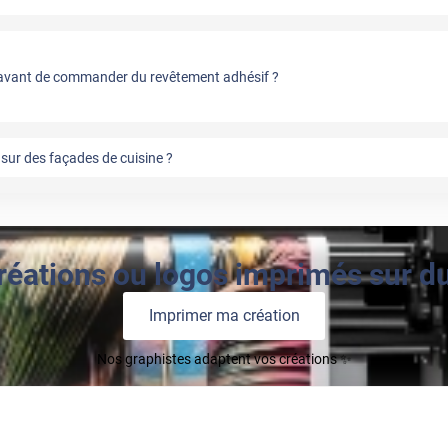
vant de commander du revêtement adhésif ?
sur des façades de cuisine ?
réations ou logos imprimés sur du 
Imprimer ma création
Nos graphistes adaptent vos créations ✨