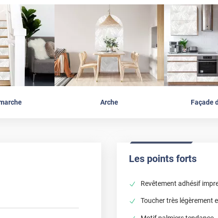
marche
Arche
Façade d
Les points forts
Revêtement adhésif impre
Toucher très légèrement en
Motif palmiers tendance