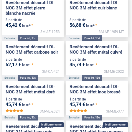
Revêtement décoratif DI-
Revêtement décoratif DI-
NOC 3M effet pierre
NOC 3M effet cuir blanc
blanche nacrée
à partir de
à partir de
45
,42
€
56
,88
€
*
*
le m²
le m²
3M-AE-1953
3M-AE-1959-MT
Exclusive
Pose Int / Ext
Exclusive
Pose Int / Ext
Revêtement décoratif DI-
Revêtement décoratif DI-
NOC 3M effet carbone noir
NOC 3M effet métal cuivré
à partir de
à partir de
52
,17
€
45
,74
€
*
*
le m²
le m²
3M-CA-421
3M-ME-2022
Exclusive
Pose Int / Ext
Exclusive
Pose Int / Ext
Revêtement décoratif DI-
Revêtement décoratif DI-
NOC 3M effet métal doré
NOC 3M effet inox brossé
à partir de
à partir de
45
,74
€
45
,74
€
*
*
le m²
le m²
3M-ME-2024
3M-ME-377
*****
*****
Exclusive
Pose Int / Ext
Exclusive
Pose Int / Ext
Meilleure vente
Meilleure vente
Revêtement décoratif DI-
Revêtement décoratif DI-
NOC 3M effet tissu gris
NOC 3M effet tissu marron