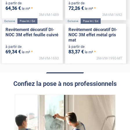
à partir de
à partir de
64
,36
€
72
,26
€
*
*
le m²
le m²
3M-VM-1489
3M-VM-1692
Exclusive
Pose Int / Ext
Exclusive
Pose Int / Ext
Revêtement décoratif DI-
Revêtement décoratif DI-
NOC 3M effet feuille cuivré
NOC 3M effet métal gris
mat
à partir de
à partir de
69
,34
€
83
,37
€
*
*
le m²
le m²
3M-VM-1693
3M-VM-1990-MT
Confiez la pose à nos professionnels