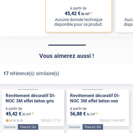
à partir de
45
,42
€
*
le m²
Aucune donnée technique
Aucu
disponible pour ce produit.
dispo
Vous aimerez aussi !
17
référence(s) similaire(s)
Exclusive
Pose Int / Ext
Exclusive
Pose Int / Ext
Revêtement décoratif DI-
Revêtement décoratif DI-
NOC 3M effet béton gris
NOC 3M effet béton noir
à partir de
à partir de
45
,42
€
56
,88
€
*
*
le m²
le m²
3M-AE-1719
3M-AE-1944-MT
*****
Exclusive
Pose Int / Ext
Exclusive
Pose Int / Ext