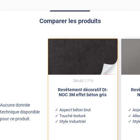
Comparer les produits
3M-AE-1719
Revêtement décoratif DI-
Revê
NOC 3M effet béton gris
N
Aucune donnée
Aspect béton brut
Aspe
technique disponible
Touché texturé
Alte
pour ce produit.
Style Industriel
Styl