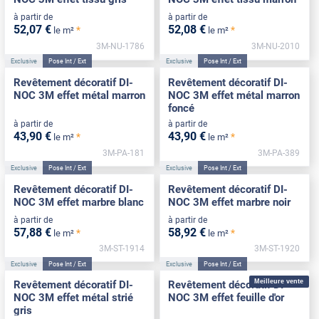
à partir de
à partir de
52
,07
€
52
,08
€
*
*
le m²
le m²
3M-NU-1786
3M-NU-2010
Exclusive
Pose Int / Ext
Exclusive
Pose Int / Ext
Revêtement décoratif DI-
Revêtement décoratif DI-
NOC 3M effet métal marron
NOC 3M effet métal marron
foncé
à partir de
à partir de
43
,90
€
43
,90
€
*
*
le m²
le m²
3M-PA-181
3M-PA-389
Exclusive
Pose Int / Ext
Exclusive
Pose Int / Ext
Revêtement décoratif DI-
Revêtement décoratif DI-
NOC 3M effet marbre blanc
NOC 3M effet marbre noir
à partir de
à partir de
57
,88
€
58
,92
€
*
*
le m²
le m²
3M-ST-1914
3M-ST-1920
Exclusive
Pose Int / Ext
Exclusive
Pose Int / Ext
Meilleure vente
Revêtement décoratif DI-
Revêtement décoratif DI-
NOC 3M effet métal strié
NOC 3M effet feuille d'or
gris