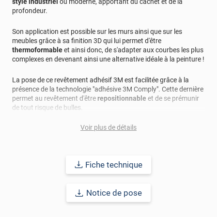
style industriel
ou moderne, apportant du cachet et de la
profondeur.
Son application est possible sur les murs ainsi que sur les
meubles grâce à sa finition 3D qui lui permet d'être
thermoformable
et ainsi donc, de s'adapter aux courbes les plus
complexes en devenant ainsi une alternative idéale à la peinture !
La pose de ce revêtement adhésif 3M est facilitée grâce à la
présence de la technologie "adhésive 3M Comply". Cette dernière
permet au revêtement d'être
repositionnable
et de se prémunir
de tout risque de bulles.
Voir plus de détails
Applicable sur la plupart des supports : bois, métal, plastique...
cet adhésif vous promet une durabilité longue avec une pose
intérieure et extérieure allant jusqu'à 15 ans.
Fiche technique
Notice de pose