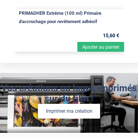
PRIMADHER Extrême (100 ml) Primaire
d'accrochage pour revêtement adhésif
15
,60
€
Ajouter au panier
Vos créations ou logos imprimés
sur du film !
Imprimer ma création
Nos graphistes adaptent vos créations ✨