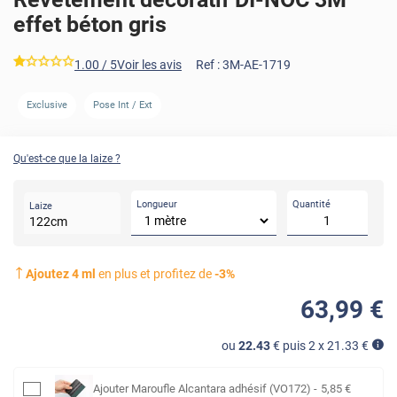
effet béton gris
*****
1.00
/ 5
Voir les avis
Ref :
3M-AE-1719
AVANT
APRÈ
Exclusive
Pose Int / Ext
Qu'est-ce que la laize ?
Longueur
Quantité
Laize
122
cm
Ajoutez
4
ml
en plus et profitez de
-
3
%
63
,99
€
ou
22.43
€ puis 2 x
21.33
€
Ajouter
Maroufle Alcantara adhésif (VO172)
-
5
,85
€