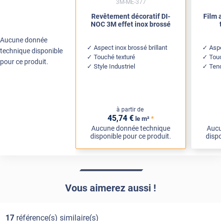
3M-ME-377
Revêtement décoratif DI-
Film 
NOC 3M effet inox brossé
Aucune donnée
Aspect inox brossé brillant
Aspe
technique disponible
Touché texturé
Touc
pour ce produit.
Style Industriel
Ten
à partir de
45
,74
€
*
le m²
Aucune donnée technique
Aucu
disponible pour ce produit.
dispo
Vous aimerez aussi !
17
référence(s) similaire(s)