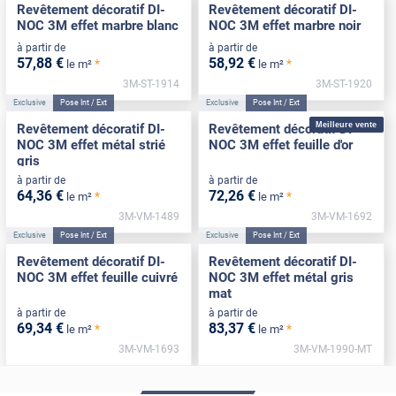
Revêtement décoratif DI-
Revêtement décoratif DI-
NOC 3M effet marbre blanc
NOC 3M effet marbre noir
à partir de
à partir de
57
,88
€
58
,92
€
*
*
le m²
le m²
3M-ST-1914
3M-ST-1920
Exclusive
Pose Int / Ext
Exclusive
Pose Int / Ext
Meilleure vente
Revêtement décoratif DI-
Revêtement décoratif DI-
NOC 3M effet métal strié
NOC 3M effet feuille d'or
gris
à partir de
à partir de
64
,36
€
72
,26
€
*
*
le m²
le m²
3M-VM-1489
3M-VM-1692
Exclusive
Pose Int / Ext
Exclusive
Pose Int / Ext
Revêtement décoratif DI-
Revêtement décoratif DI-
NOC 3M effet feuille cuivré
NOC 3M effet métal gris
mat
à partir de
à partir de
69
,34
€
83
,37
€
*
*
le m²
le m²
3M-VM-1693
3M-VM-1990-MT