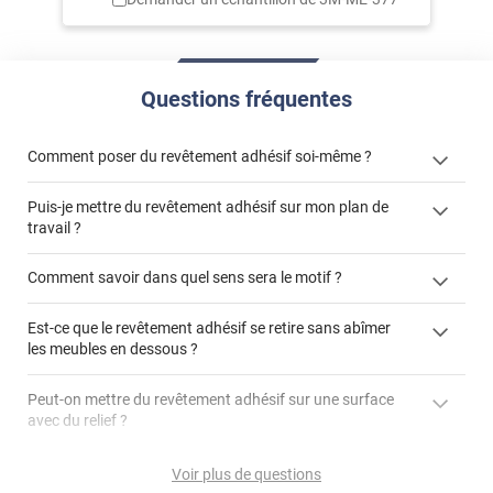
Questions fréquentes
Comment poser du revêtement adhésif soi-même ?
Puis-je mettre du revêtement adhésif sur mon plan de
« Comment poser un revêtement adhésif ? »
travail ?
Comment savoir dans quel sens sera le motif ?
Est-ce que le revêtement adhésif se retire sans abîmer
"Peut-on installer du
les meubles en dessous ?
revêtement adhésif sur un plan de travail de cuisine ?"
Peut-on mettre du revêtement adhésif sur une surface
avec du relief ?
Peut-on mettre du revêtement adhésif sur du carrelage
Voir plus de questions
?