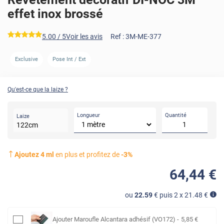
effet inox brossé
*****
5.00
/ 5
Voir les avis
Ref :
3M-ME-377
AVANT
APRÈS
Exclusive
Pose Int / Ext
Qu'est-ce que la laize ?
Longueur
Quantité
Laize
122
cm
Ajoutez
4
ml
en plus et profitez de
-
3
%
64
,44
€
ou
22.59
€ puis 2 x
21.48
€
Ajouter
Maroufle Alcantara adhésif (VO172)
-
5
,85
€