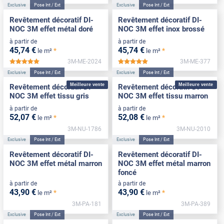
Exclusive
Pose Int / Ext
Exclusive
Pose Int / Ext
Revêtement décoratif DI-
Revêtement décoratif DI-
NOC 3M effet métal doré
NOC 3M effet inox brossé
à partir de
à partir de
45
,74
€
45
,74
€
*
*
le m²
le m²
3M-ME-2024
3M-ME-377
*****
*****
Exclusive
Pose Int / Ext
Exclusive
Pose Int / Ext
Meilleure vente
Meilleure vente
Revêtement décoratif DI-
Revêtement décoratif DI-
NOC 3M effet tissu gris
NOC 3M effet tissu marron
à partir de
à partir de
52
,07
€
52
,08
€
*
*
le m²
le m²
3M-NU-1786
3M-NU-2010
Exclusive
Pose Int / Ext
Exclusive
Pose Int / Ext
Revêtement décoratif DI-
Revêtement décoratif DI-
NOC 3M effet métal marron
NOC 3M effet métal marron
foncé
à partir de
à partir de
43
,90
€
43
,90
€
*
*
le m²
le m²
3M-PA-181
3M-PA-389
Exclusive
Pose Int / Ext
Exclusive
Pose Int / Ext