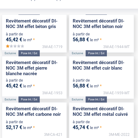
Exclusive
Pose Int / Ext
Exclusive
Pose Int / Ext
Revêtement décoratif DI-
Revêtement décoratif DI-
NOC 3M effet béton gris
NOC 3M effet béton noir
à partir de
à partir de
45
,42
€
56
,88
€
*
*
le m²
le m²
3M-AE-1719
3M-AE-1944-MT
*****
Exclusive
Pose Int / Ext
Exclusive
Pose Int / Ext
Revêtement décoratif DI-
Revêtement décoratif DI-
NOC 3M effet pierre
NOC 3M effet cuir blanc
blanche nacrée
à partir de
à partir de
45
,42
€
56
,88
€
*
*
le m²
le m²
3M-AE-1953
3M-AE-1959-MT
Exclusive
Pose Int / Ext
Exclusive
Pose Int / Ext
Revêtement décoratif DI-
Revêtement décoratif DI-
NOC 3M effet carbone noir
NOC 3M effet métal cuivré
à partir de
à partir de
52
,17
€
45
,74
€
*
*
le m²
le m²
3M-CA-421
3M-ME-2022