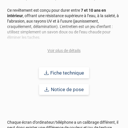
Ce revêtement est conçu pour durer entre
7 et 10 ans en
intérieur
, offrant une résistance supérieure à l’eau, à la saleté, à
l’abrasion, aux rayons UV et à l’usure (jaunissement,
craquèlement, délamination). L'entretien est un jeu d'enfant :
utilisez simplement un savon doux ou de l’eau chaude pour
éliminer les taches.
Sécurité et écologie au cœur de sa conception
Voir plus de détails
Classement au feu B-S1-d0
(équivalent du M1) : sécurité accrue
pour les lieux publics. ;
Sans PVC
: aucune odeur désagréable et respect de
l’environnement.
Fiche technique
Avant la pose, assurez-vous de nettoyer soigneusement la
Notice de pose
surface pour un rendu parfait.
Redonnez vie à vos espaces avec ce revêtement alliant
esthétique, durabilité et écoresponsabilité.
Afin de vous rendre compte du rendu de ce revêtement adhésif
Chaque écran d’ordinateur/téléphone a un calibrage différent, il
dans votre intérieur, n’hésitez pas à commander un échantillon
peut donc exister une différence de couleur et/ou de texture.