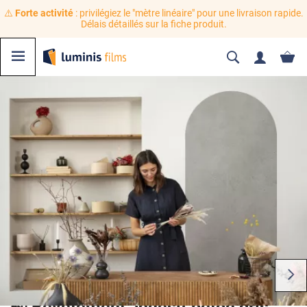
⚠️
Forte activité
: privilégiez le "mètre linéaire" pour une livraison rapide.
Délais détaillés sur la fiche produit.
🍃 Revêtement adhésif béton gris