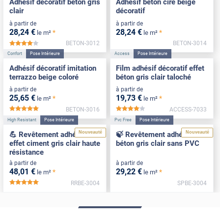
Adhésif décoratif béton gris
Adhésif béton ciré beige
clair
décoratif
à partir de
à partir de
28
,24
€
28
,24
€
*
*
le m²
le m²
BETON-3012
BETON-3014
*****
Confort
Pose Intérieure
Access
Pose Intérieure
Adhésif décoratif imitation
Film adhésif décoratif effet
terrazzo beige coloré
béton gris clair taloché
à partir de
à partir de
25
,65
€
19
,73
€
*
*
le m²
le m²
BETON-3016
ACCESS-7033
*****
*****
High Resistant
Pose Intérieure
Pvc Free
Pose Intérieure
Nouveauté
Nouveauté
💪 Revêtement adhésif
🍃 Revêtement adhésif
effet ciment gris clair haute
béton gris clair sans PVC
résistance
à partir de
à partir de
48
,01
€
29
,22
€
*
*
le m²
le m²
RRBE-3004
SPBE-3004
*****