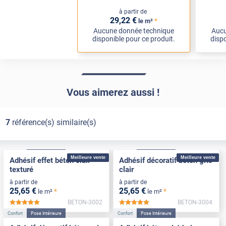
à partir de
29
,22
€
*
le m²
Aucune donnée technique
Aucu
disponible pour ce produit.
dispo
Vous aimerez aussi !
7
référence(s) similaire(s)
Confort
Pose Intérieure
Confort
Pose Intérieure
Meilleure vente
Meilleure vente
Adhésif effet béton clair
Adhésif décoratif béton gris
texturé
clair
à partir de
à partir de
25
,65
€
25
,65
€
*
*
le m²
le m²
BETON-3002
BETON-3004
*****
*****
Confort
Pose Intérieure
Confort
Pose Intérieure