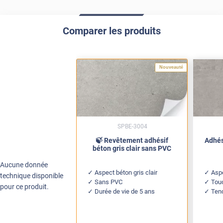
Comparer les produits
Nouveauté
SPBE-3004
🍃 Revêtement adhésif
Adhés
béton gris clair sans PVC
Aucune donnée
Aspect béton gris clair
Asp
technique disponible
Sans PVC
Tou
pour ce produit.
Durée de vie de 5 ans
Tend