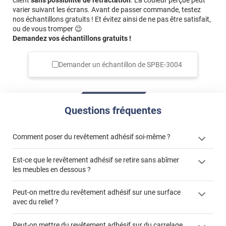
client
sans possibilité de rétractation
. La couleur perçue peut
varier suivant les écrans. Avant de passer commande, testez
nos échantillons gratuits ! Et évitez ainsi de ne pas être satisfait,
ou de vous tromper 😉
Demandez vos échantillons gratuits !
Demander un échantillon de
SPBE-3004
Questions fréquentes
Comment poser du revêtement adhésif soi-même ?
Est-ce que le revêtement adhésif se retire sans abîmer
« Comment poser un revêtement adhésif ? »
les meubles en dessous ?
Peut-on mettre du revêtement adhésif sur une surface
avec du relief ?
Peut-on mettre du revêtement adhésif sur du carrelage