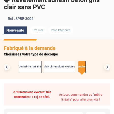
clair sans PVC
Ref :
SPBE-3004
Nouveauté
Pvc Free
Pose Intérieure
Fabriqué à la demande
Choisissez votre type de découpe
Au mètre linéaire
Aux dimensions exactes
Arche
⚠️ "Dimensions exactes" très
Astuce : commandez au "mètre
demandées : +15j de délai.
linéaire" pour aller plus vite !