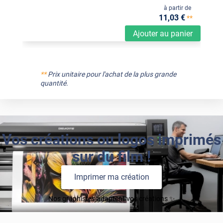
à partir de
11
,03
€
**
Ajouter au panier
**
Prix unitaire pour l'achat de la plus grande
quantité.
Vos créations ou logos imprimés
sur du film !
Imprimer ma création
Nos graphistes adaptent vos créations ✨