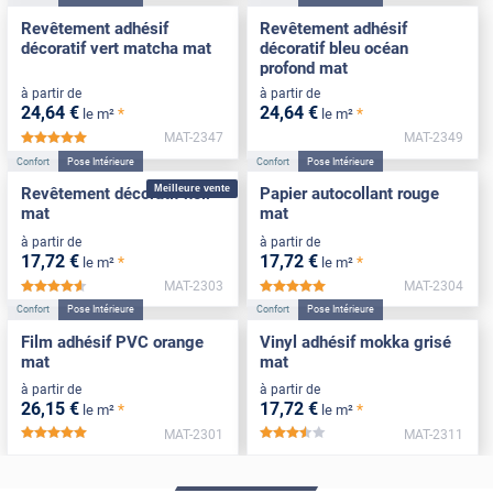
Revêtement adhésif
Revêtement adhésif
décoratif vert matcha mat
décoratif bleu océan
profond mat
à partir de
à partir de
24
,64
€
24
,64
€
*
*
le m²
le m²
MAT-2347
MAT-2349
*****
Confort
Pose Intérieure
Confort
Pose Intérieure
Meilleure vente
Revêtement décoratif noir
Papier autocollant rouge
mat
mat
à partir de
à partir de
17
,72
€
17
,72
€
*
*
le m²
le m²
MAT-2303
MAT-2304
*****
*****
Confort
Pose Intérieure
Confort
Pose Intérieure
Film adhésif PVC orange
Vinyl adhésif mokka grisé
mat
mat
à partir de
à partir de
26
,15
€
17
,72
€
*
*
le m²
le m²
MAT-2301
MAT-2311
*****
*****