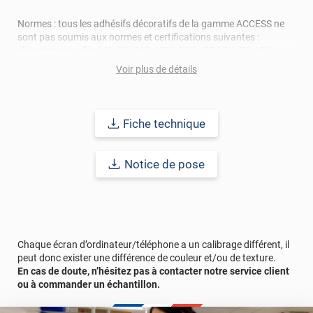
Normes : tous les adhésifs décoratifs de la gamme ACCESS ne
sont pas soumis aux normes et certifications suivantes :
classement au feu M1, CE, IMO, MED, RAIL, REACH, TCHIBO,
TABER TEST, VOC. N'hésitez pas à prendre connaissance de la
Voir plus de détails
fiche technique ou à contacter nos conseillers pour toutes
questions au sujet des normes de ces revêtements adhésifs.
Durabilité : 5 à 8 ans en pose intérieure (anti craquèlement,
Fiche technique
écaillage, délamination et jaunissement)
Notice de pose
Afin de vous rendre compte de la qualité et de son rendu
véritable, nous vous conseillons de faire une demande
d'échantillon gratuite.
Chaque écran d’ordinateur/téléphone a un calibrage différent, il
peut donc exister une différence de couleur et/ou de texture.
En cas de doute, n’hésitez pas à contacter notre service client
ou à commander un échantillon.