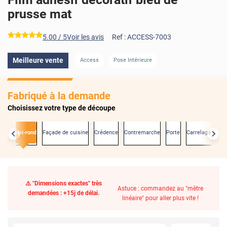
prusse mat
*****
5.00
/ 5
Voir les avis
Ref :
ACCESS-7003
Meilleure vente
Access
Pose Intérieure
Fabriqué à la demande
Choisissez votre type de découpe
es
Demi-rond
Façade de cuisine
Crédence
Contremarche
Porte
Carrelage mural
⚠️ "Dimensions exactes" très
Astuce : commandez au "mètre
demandées : +15j de délai.
linéaire" pour aller plus vite !