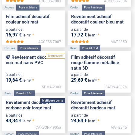
ACCESS-7003
ACCESS-7004
*****
*****
Access
Pose Intérieure
Confort
Pose Intérieure
Film adhésif décoratif
Revêtement adhésif
couleur noir mat
décoratif couleur bleu mat
à partir de
à partir de
16
,97
€
17
,72
€
*
*
le m²
le m²
ACCESS-7007
MAT-2850
*****
*****
Pvc Free
Pose Intérieure
Basic
Pose Int / Ext
Nouveauté
🍃 Revêtement décoratif
Film adhésif décoratif
noir mat sans PVC
rouge flamme métallisé
satin 3D
à partir de
à partir de
19
,64
€
29
,69
€
*
*
le m²
le m²
SPMA-2303
SATIN-4007a
Basic
Pose Int / Ext
Confort
Pose Intérieure
Meilleure vente
Revêtement décoratif
Revêtement adhésif
carbone noir forgé mat
décoratif bordeau mat
à partir de
à partir de
43
,34
€
24
,64
€
*
*
le m²
le m²
CARBON-4905a
MAT-2345
Confort
Pose Intérieure
Confort
Pose Intérieure