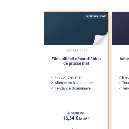
Meilleure vente
ACCESS-7003
Film adhésif décoratif bleu
Adhés
de prusse mat
Finition bleu mat
Bleu
Alternative à la peinture
Touc
Tendance Scandinave
Ten
à partir de
16
,34
€
*
le m²