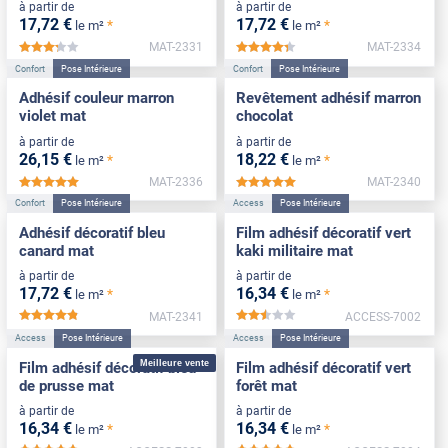
à partir de
à partir de
17
,72
€
17
,72
€
*
*
le m²
le m²
MAT-2331
MAT-2334
*****
*****
Confort
Pose Intérieure
Confort
Pose Intérieure
Adhésif couleur marron
Revêtement adhésif marron
violet mat
chocolat
à partir de
à partir de
26
,15
€
18
,22
€
*
*
le m²
le m²
MAT-2336
MAT-2340
*****
*****
Confort
Pose Intérieure
Access
Pose Intérieure
Adhésif décoratif bleu
Film adhésif décoratif vert
canard mat
kaki militaire mat
à partir de
à partir de
17
,72
€
16
,34
€
*
*
le m²
le m²
MAT-2341
ACCESS-7002
*****
*****
Access
Pose Intérieure
Access
Pose Intérieure
Meilleure vente
Film adhésif décoratif bleu
Film adhésif décoratif vert
de prusse mat
forêt mat
à partir de
à partir de
16
,34
€
16
,34
€
*
*
le m²
le m²