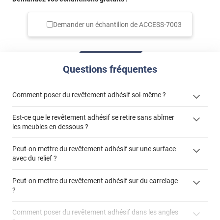
Demander un échantillon de
ACCESS-7003
Questions fréquentes
Comment poser du revêtement adhésif soi-même ?
Est-ce que le revêtement adhésif se retire sans abîmer
« Comment poser un revêtement adhésif ? »
les meubles en dessous ?
Peut-on mettre du revêtement adhésif sur une surface
avec du relief ?
Peut-on mettre du revêtement adhésif sur du carrelage
?
Partir d'un coin et tirer assez fermement
Utiliser une solution de dépose pour annuler l'action de la
Comment poser du revêtement adhésif dans les angles
colle