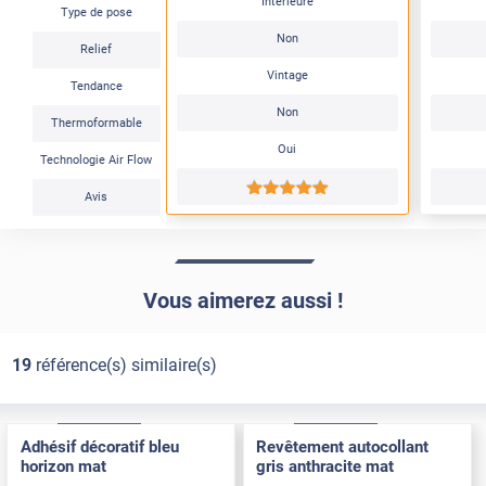
Intérieure
Type de pose
Non
Relief
Vintage
Tendance
Non
Thermoformable
Oui
Technologie Air Flow
*****
Avis
Vous aimerez aussi !
19
référence(s) similaire(s)
Confort
Pose Intérieure
Confort
Pose Intérieure
Adhésif décoratif bleu
Revêtement autocollant
horizon mat
gris anthracite mat