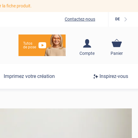
r la fiche produit.
Contactez-nous
DE
Tutos
de pose
S'inscrire / Se
Compte
Panier
connecter
Connexion
Imprimez votre création
Inspirez-vous
/
Inscription