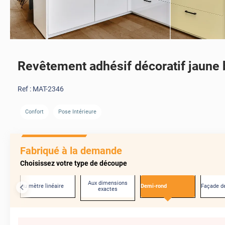
Revêtement adhésif décoratif jaune 
Ref :
MAT-2346
Confort
Pose Intérieure
Fabriqué à la demande
Choisissez votre type de découpe
Aux dimensions
Au mètre linéaire
Demi-rond
Façade de
exactes