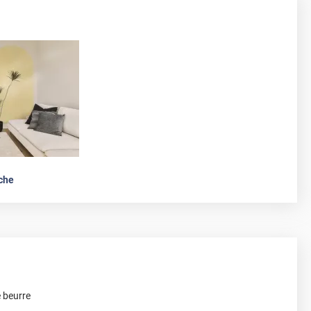
che
 beurre