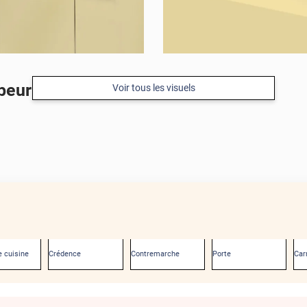
beurre mat
Voir tous les visuels
 cuisine
Crédence
Contremarche
Porte
Car