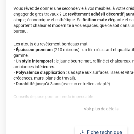
Vous rêvez de donner une seconde vie à vos meubles, à votre cré
engager de gros travaux ? Le
revêtement adhésif décoratif jaun
simple, économique et esthétique. Sa
finition mate
élégante et s
apportent chaleur et modernité à vos espaces, que ce soit dans un
bureau.
Les atouts du revêtement bordeaux mat
•
Épaisseur premium
(210 microns) : un film résistant et qualitati
gamme.
• Un
style intemporel
: le jaune beurre mat, raffiné et chaleureux, 
ambiances intérieures.
•
Polyvalence d’application
: s’adapte aux surfaces lisses et vitr
crédences, murs, plans de travail).
•
Durabilité jusqu’à 3 ans
(avec un entretien adapté).
Conseils de pose pour un rendu impeccable
• Nettoyez soigneusement la surface (eau savonneuse + chiffon 
• Vérifiez qu’elle est parfaitement sèche et sans résidus.
Voir plus de détails
• Appliquez le film en chassant les bulles d’air pour un fini uniform
Une préparation simple qui garantit un résultat net et durable.
Fiche technique