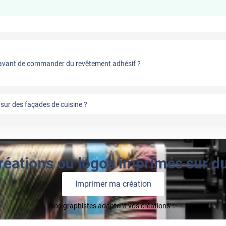
vant de commander du revêtement adhésif ?
sur des façades de cuisine ?
réations ou logos imprimés sur du 
Imprimer ma création
Nos graphistes adaptent vos créations ✨