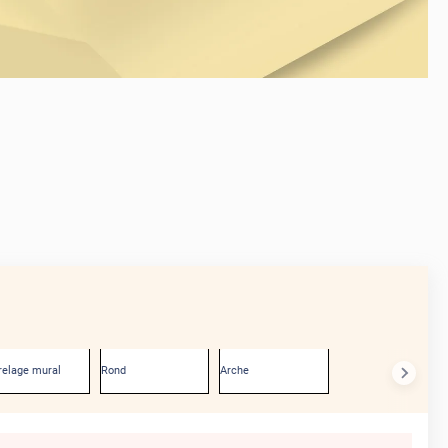
AVANT
relage mural
Rond
Arche