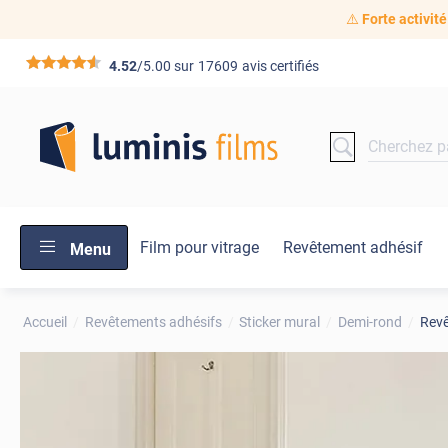
⚠️
Forte activité
*****
4.52
/5.00 sur
17609
avis certifiés
Film pour vitrage
Revêtement adhésif
Menu
Accueil
Revêtements adhésifs
Sticker mural
Demi-rond
Revê