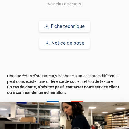
résistance à l’eau, à la saleté, à l’abrasion, aux UV et à l’usure.
Voir plus de détails
Grâce à son épaisseur, cet adhésif masque également les petites
imperfections. Classé A+ au test C.O.V et C-s2,d0 au feu, ce
revêtement peut être installé dans un lieu ouvert public.
Fiche technique
Durabilité
: 10 ans en pose intérieur (anti craquèlement,
écaillage, délamination et jaunissement)
Notice de pose
Afin de vous rendre compte de la qualité et de son rendu
véritable, nous vous conseillons de faire une demande
d'échantillons gratuite.
Chaque écran d’ordinateur/téléphone a un calibrage différent, il
peut donc exister une différence de couleur et/ou de texture.
En cas de doute, n’hésitez pas à contacter notre service client
ou à commander un échantillon.