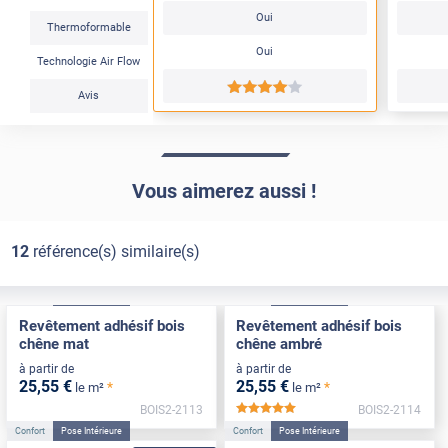
Oui
Thermoformable
Oui
Technologie Air Flow
*****
Avis
Vous aimerez aussi !
12
référence(s) similaire(s)
Confort
Pose Intérieure
Confort
Pose Intérieure
Revêtement adhésif bois
Revêtement adhésif bois
chêne mat
chêne ambré
à partir de
à partir de
25
,55
€
25
,55
€
*
*
le m²
le m²
BOIS2-2113
BOIS2-2114
*****
Confort
Pose Intérieure
Confort
Pose Intérieure