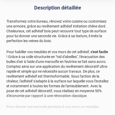
Description détaillée
Transformez votre bureau, rénovez votre cuisine ou customisez
une armoire, grâce au revêtement adhésif imitation chêne doré.
Chaleureux, cet adhésif bois peut recouvrir tout type de surface
pour lui donner une seconde vie. Grâce à sa texture, il imite la
perfection les veines du bois.
Pour habiller vos meubles et vos murs de cet adhésif,
c'est facile
! Grâce à sa colle structurée en "nid d'abeilles", l'évacuation des
bulles d'air à l'aide d'une maroufle en feutrine se fait sans accro.
Comptez ainsi sur une application du revêtement décoratif ultra-
rapide et simple qui ne nécessite aucun travaux. De plus, ce
revêtement adhésif est thermoformable. Sous l'action de la
chaleur, l'adhésif s'adapte à la surface sur laquelle vous l'installez
et notamment à toutes les formes de l'ameublement. Avec la
pose de cet adhésif décoratif, vous réalisez en moyenne 50%
d'économie par rapport à une rénovation classique.
Pour donner une seconde jeunesse à vos murs ou meubles,
comptez sur ce vinyl de haute qualité avec une excellente