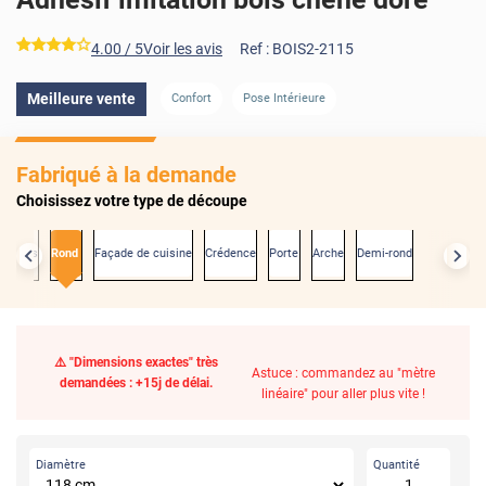
*****
4.00
/ 5
Voir les avis
Ref :
BOIS2-2115
Meilleure vente
Confort
Pose Intérieure
Fabriqué à la demande
Choisissez votre type de découpe
exactes
Rond
Façade de cuisine
Crédence
Porte
Arche
Demi-rond
⚠️ "Dimensions exactes" très
Astuce : commandez au "mètre
demandées : +15j de délai.
linéaire" pour aller plus vite !
Diamètre
Quantité