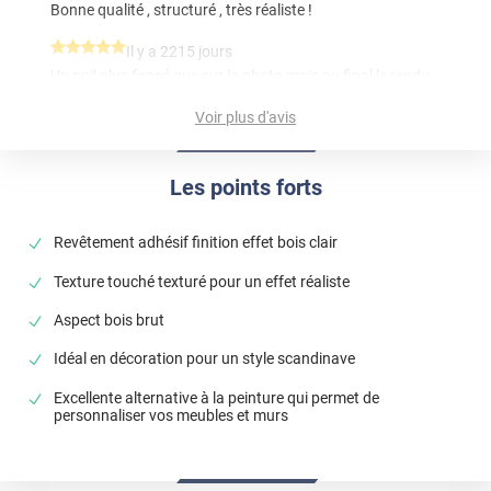
Bonne qualité , structuré , très réaliste !
*****
Il y a 2215 jours
Un poil plus foncé que sur la photo mais au final le rendu
est top
Voir plus d'avis
*****
Il y a 61 jours
Colori belli ma tecnologia da migliorare.
Les points forts
Commentaire Luminis Films
-
07/06/2026
Buongiorno Stefano, grazie per la tua recensione.
Revêtement adhésif finition effet bois clair
Buona giornata, Il team Luminis Films
Texture touché texturé pour un effet réaliste
*****
Il y a 1921 jours
Aspect bois brut
ne correspond pas au chene dore
Idéal en décoration pour un style scandinave
Excellente alternative à la peinture qui permet de
personnaliser vos meubles et murs