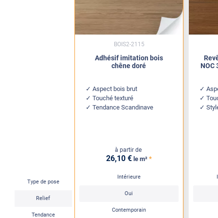
BOIS2-2115
Adhésif imitation bois
Revê
chêne doré
NOC 3
Aspect bois brut
Asp
Touché texturé
Tou
Tendance Scandinave
Styl
à partir de
26
,10
€
*
le m²
Intérieure
Type de pose
Oui
Relief
Contemporain
Tendance