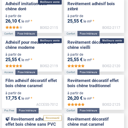
Meilleure vente
Adhésif imitation bois
Revêtement adhésif bois
chêne doré
zébré
à partir de
à partir de
26
,10
€
25
,55
€
*
*
le m²
le m²
BOIS2-2115
BOIS2-2117
*****
Confort
Pose Intérieure
Confort
Pose Intérieure
Meilleure vente
Meilleure vente
Adhésif pour meuble bois
Revêtement décoratif bois
chêne moderne
chêne vieilli
à partir de
à partir de
25
,55
€
25
,55
€
*
*
le m²
le m²
BOIS2-2119
BOIS2-2120
*****
*****
Access
Pose Intérieure
Confort
Pose Intérieure
Film adhésif décoratif effet
Revêtement décoratif effet
bois chêne caramel
bois chêne traditionnel
à partir de
à partir de
17
,75
€
26
,20
€
*
*
le m²
le m²
ACCESS-7012
BOIS2-2125
*****
Pvc Free
Pose Intérieure
Confort
Pose Intérieure
Nouveauté
🍃 Revêtement adhésif
Revêtement décoratif
effet bois chêne sans PVC
chêne mat caramel