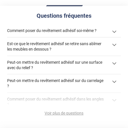
Questions fréquentes
Comment poser du revêtement adhésif soi-même ?
Est-ce que le revêtement adhésif se retire sans abîmer
« Comment poser un revêtement adhésif ? »
les meubles en dessous ?
Peut-on mettre du revêtement adhésif sur une surface
avec du relief ?
Peut-on mettre du revêtement adhésif sur du carrelage
?
Partir d'un coin et tirer assez fermement
Utiliser une solution de dépose pour annuler l'action de la
Comment poser du revêtement adhésif dans les angles
colle
?
S'aider d'un décapeur thermique : la colle va ramollir le film
faire appel à un
Voir plus de questions
et la colle. Vous retirez beaucoup plus facilement le
«
poseur professionnel
revêtement adhésif.
Réussir la pose d'un revêtement adhésif dans les angles. »
Lisser la surface avec un enduit de lissage au préalable
Commander à la taille des carreaux et réappliquer un joint