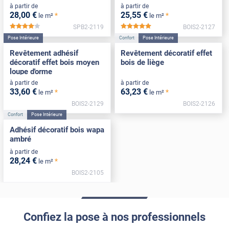
à partir de
à partir de
28
,00
€
25
,55
€
*
*
le m²
le m²
SPB2-2119
BOIS2-2127
*****
*****
Pose Intérieure
Confort
Pose Intérieure
Revêtement adhésif
Revêtement décoratif effet
décoratif effet bois moyen
bois de liège
loupe d'orme
à partir de
à partir de
33
,60
€
63
,23
€
*
*
le m²
le m²
BOIS2-2129
BOIS2-2126
Confort
Pose Intérieure
Adhésif décoratif bois wapa
ambré
à partir de
28
,24
€
*
le m²
BOIS2-2105
Confiez la pose à nos professionnels