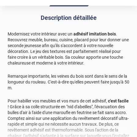
recouvert une vieille table noire avec le papier imitation
bois. J ai laissé les pieds noir. Très contente du résultat
facile a poser avec séchoir à cheveux. De plus livraison en
Description détaillée
2jours
*****
Il y a 1908 jours
Modernisez votre intérieur avec un
adhésif imitation bois
.
Très bon produits pour recouvrir des meubles
Recouvrez meuble, bureau, cuisine, placard pour leur donner une
seconde jeunesse afin qu'ils s'accordent à votre nouvelle
décoration. Le jeu des textures est parfaitement réalisé pour
faire croire à un véritable bois. Sa couleur apporte une touche
chaleureuse et moderne à votre intérieur.
Remarque importante, les veines du bois sont dans le sens de la
longueur du rouleau. C'est-à-dire qu'elles peuvent faire jusqu'à 50
m.
Pour habiller vos meubles et vos murs de cet adhésif,
c'est facile
! Grâce à sa colle structurée en "nid d'abeilles", l'évacuation des
bulles d'air à l'aide d'une maroufle en feutrine se fait sans accro.
Comptez ainsi sur une application du revêtement décoratif ultra-
rapide et simple qui ne nécessite aucun travaux. De plus, ce
revêtement adhésif est thermoformable. Sous l'action de la
chaleur, l'adhésif s'adapte à la surface sur laquelle vous l'installez