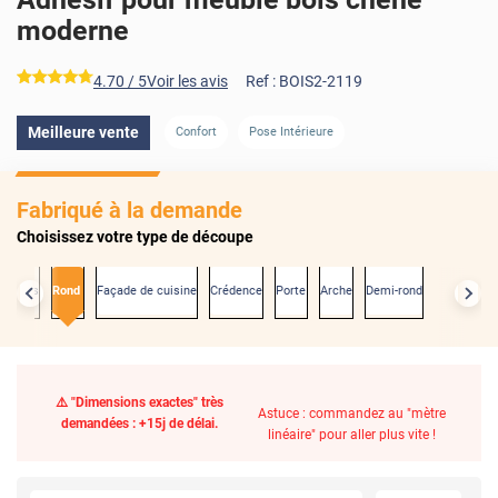
moderne
*****
4.70
/ 5
Voir les avis
Ref :
BOIS2-2119
Meilleure vente
Confort
Pose Intérieure
Fabriqué à la demande
Choisissez votre type de découpe
exactes
Rond
Façade de cuisine
Crédence
Porte
Arche
Demi-rond
⚠️ "Dimensions exactes" très
Astuce : commandez au "mètre
demandées : +15j de délai.
linéaire" pour aller plus vite !