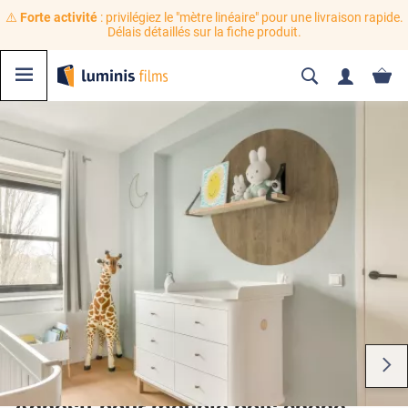
⚠️
Forte activité
: privilégiez le "mètre linéaire" pour une livraison rapide.
Délais détaillés sur la fiche produit.
Adhésif pour meuble bois chêne