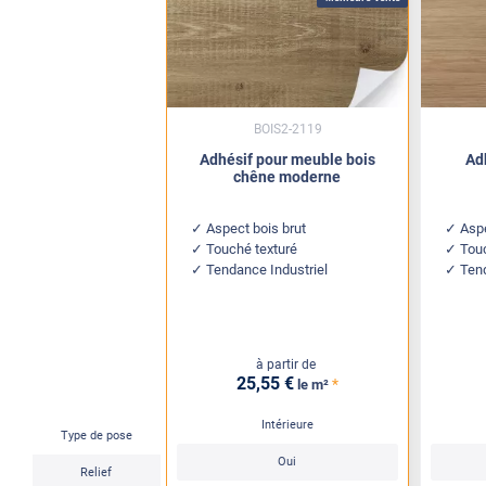
BOIS2-2119
Adhésif pour meuble bois
Ad
chêne moderne
Aspect bois brut
Aspe
Touché texturé
Tou
Tendance Industriel
Ten
à partir de
25
,55
€
*
le m²
Intérieure
Type de pose
Oui
Relief