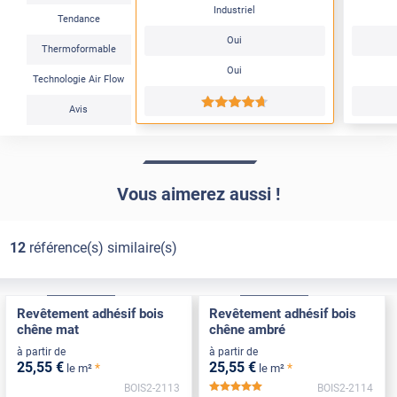
Industriel
Tendance
Oui
Thermoformable
Oui
Technologie Air Flow
*****
Avis
Vous aimerez aussi !
12
référence(s) similaire(s)
Confort
Pose Intérieure
Confort
Pose Intérieure
Revêtement adhésif bois
Revêtement adhésif bois
chêne mat
chêne ambré
à partir de
à partir de
25
,55
€
25
,55
€
*
*
le m²
le m²
BOIS2-2113
BOIS2-2114
*****