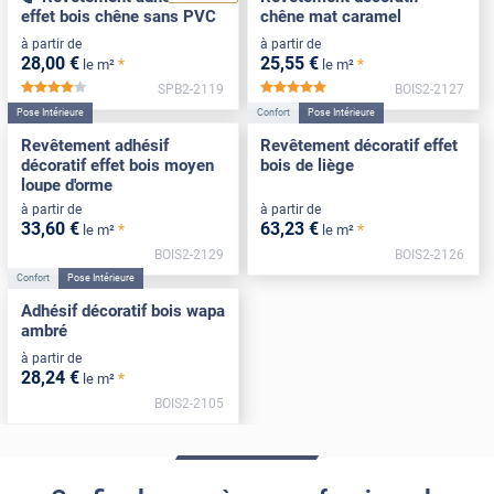
effet bois chêne sans PVC
chêne mat caramel
à partir de
à partir de
28
,00
€
25
,55
€
*
*
le m²
le m²
SPB2-2119
BOIS2-2127
*****
*****
Pose Intérieure
Confort
Pose Intérieure
Revêtement adhésif
Revêtement décoratif effet
décoratif effet bois moyen
bois de liège
loupe d'orme
à partir de
à partir de
33
,60
€
63
,23
€
*
*
le m²
le m²
BOIS2-2129
BOIS2-2126
Confort
Pose Intérieure
Adhésif décoratif bois wapa
ambré
à partir de
28
,24
€
*
le m²
BOIS2-2105