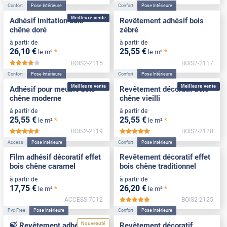
Confort
Pose Intérieure
Confort
Pose Intérieure
Meilleure vente
Adhésif imitation bois
Revêtement adhésif bois
chêne doré
zébré
à partir de
à partir de
26
,10
€
25
,55
€
*
*
le m²
le m²
BOIS2-2115
BOIS2-2117
*****
Confort
Pose Intérieure
Confort
Pose Intérieure
Meilleure vente
Meilleure vente
Adhésif pour meuble bois
Revêtement décoratif bois
chêne moderne
chêne vieilli
à partir de
à partir de
25
,55
€
25
,55
€
*
*
le m²
le m²
BOIS2-2119
BOIS2-2120
*****
*****
Access
Pose Intérieure
Confort
Pose Intérieure
Film adhésif décoratif effet
Revêtement décoratif effet
bois chêne caramel
bois chêne traditionnel
à partir de
à partir de
17
,75
€
26
,20
€
*
*
le m²
le m²
ACCESS-7012
BOIS2-2125
*****
Pvc Free
Pose Intérieure
Confort
Pose Intérieure
Nouveauté
🍃 Revêtement adhésif
Revêtement décoratif