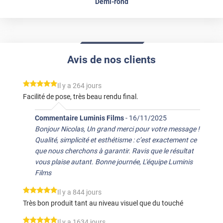
Demi-rond
Avis de nos clients
*****
Il y a 264 jours
Facilité de pose, très beau rendu final.
Commentaire Luminis Films
-
16/11/2025
Bonjour Nicolas, Un grand merci pour votre message !
Qualité, simplicité et esthétisme : c’est exactement ce
que nous cherchons à garantir. Ravis que le résultat
vous plaise autant. Bonne journée, L'équipe Luminis
Films
*****
Il y a 844 jours
Très bon produit tant au niveau visuel que du touché
*****
Il y a 1634 jours