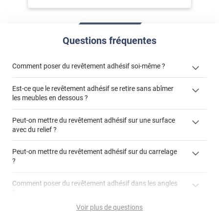
Questions fréquentes
Comment poser du revêtement adhésif soi-même ?
Est-ce que le revêtement adhésif se retire sans abîmer
« Comment poser un revêtement adhésif ? »
les meubles en dessous ?
Peut-on mettre du revêtement adhésif sur une surface
avec du relief ?
Peut-on mettre du revêtement adhésif sur du carrelage
?
Partir d'un coin et tirer assez fermement
Utiliser une solution de dépose pour annuler l'action de la
Comment poser du revêtement adhésif dans les angles
colle
?
S'aider d'un décapeur thermique : la colle va ramollir le film
faire appel à un
Voir plus de questions
et la colle. Vous retirez beaucoup plus facilement le
«
poseur professionnel
revêtement adhésif.