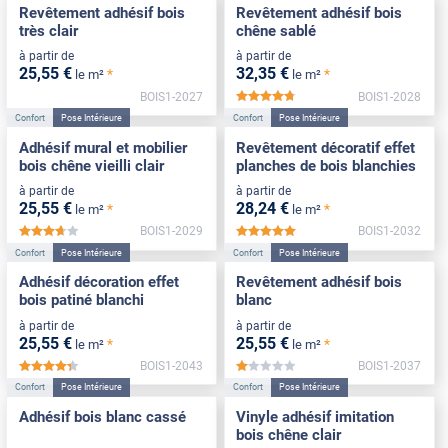
Revêtement adhésif bois
Revêtement adhésif bois
très clair
chêne sablé
à partir de
à partir de
25
,55
€
32
,35
€
*
*
le m²
le m²
BOIS1-2027
BOIS1-2028
*****
Confort
Pose Intérieure
Confort
Pose Intérieure
Adhésif mural et mobilier
Revêtement décoratif effet
bois chêne vieilli clair
planches de bois blanchies
à partir de
à partir de
25
,55
€
28
,24
€
*
*
le m²
le m²
BOIS1-2029
BOIS1-2032
*****
*****
Confort
Pose Intérieure
Confort
Pose Intérieure
Adhésif décoration effet
Revêtement adhésif bois
bois patiné blanchi
blanc
à partir de
à partir de
25
,55
€
25
,55
€
*
*
le m²
le m²
BOIS1-2043
BOIS1-2037
*****
*****
Confort
Pose Intérieure
Confort
Pose Intérieure
Adhésif bois blanc cassé
Vinyle adhésif imitation
bois chêne clair