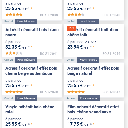
à partir de
à partir de
25
,55
€
25
,55
€
*
*
le m²
le m²
BOIS1-2038
BOIS1-2040
*****
*****
Confort
Pose Intérieure
Confort
Pose Intérieure
-
20
%
Adhésif décoratif bois blanc
Adhésif décoratif imitation
nacré
chêne folk
29
,92
€
à partir de
à partir de
32
,35
€
23
,94
€
*
*
le m²
le m²
BOIS1-2041
BOIS1-2046
*****
Confort
Pose Intérieure
Confort
Pose Intérieure
Adhésif décoratif effet bois
Adhésif décoratif effet bois
chêne beige authentique
beige naturel
à partir de
à partir de
25
,55
€
25
,55
€
*
*
le m²
le m²
BOIS1-2048
BOIS1-2047
*****
*****
Confort
Pose Intérieure
Access
Pose Intérieure
Vinyle adhésif bois chêne
Film adhésif décoratif effet
miel
bois chêne scandinave
à partir de
à partir de
25
,55
€
17
,75
€
*
*
le m²
le m²