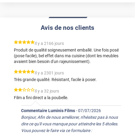
Avis de nos clients
*****
Il y a 2166 jours
Produit de qualité soigneusement emballé. Une fois posé
(pose facile), bel effet dans ma cuisine (dont les meubles
avaient bien besoin d'un rajeunissement).
*****
Il y a 2301 jours
Très grande qualité. Résistant, facile à poser.
*****
Il y a 32 jours
Film a fini direct a la poubelle.
Commentaire Luminis Films
-
07/07/2026
Bonjour, Afin de nous améliorer, n'hésitez pas à nous
dire ce qu'il vous manque pour atteindre les 5 étoiles.
Vous pouvez le faire via ce formulaire :