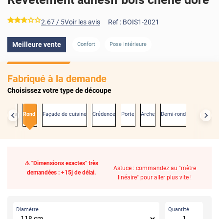
*****
2.67
/ 5
Voir les avis
Ref :
BOIS1-2021
Meilleure vente
Confort
Pose Intérieure
Fabriqué à la demande
Choisissez votre type de découpe
exactes
Rond
Façade de cuisine
Crédence
Porte
Arche
Demi-rond
⚠️ "Dimensions exactes" très
Astuce : commandez au "mètre
demandées : +15j de délai.
linéaire" pour aller plus vite !
Diamètre
Quantité