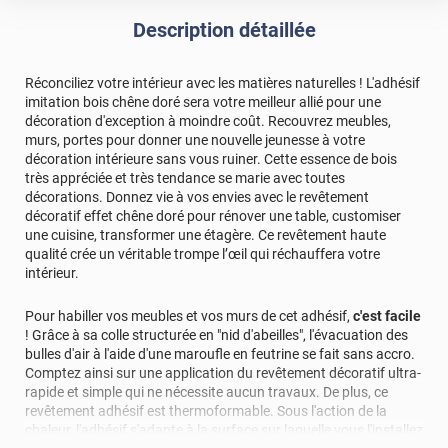
Description détaillée
Réconciliez votre intérieur avec les matières naturelles ! L'adhésif
imitation bois chêne doré sera votre meilleur allié pour une
décoration d'exception à moindre coût. Recouvrez meubles,
murs, portes pour donner une nouvelle jeunesse à votre
décoration intérieure sans vous ruiner. Cette essence de bois
très appréciée et très tendance se marie avec toutes
décorations. Donnez vie à vos envies avec le revêtement
décoratif effet chêne doré pour rénover une table, customiser
une cuisine, transformer une étagère. Ce revêtement haute
qualité crée un véritable trompe l’œil qui réchauffera votre
intérieur.
Pour habiller vos meubles et vos murs de cet adhésif,
c'est facile
! Grâce à sa colle structurée en "nid d'abeilles", l'évacuation des
bulles d'air à l'aide d'une maroufle en feutrine se fait sans accro.
Comptez ainsi sur une application du revêtement décoratif ultra-
rapide et simple qui ne nécessite aucun travaux. De plus, ce
revêtement adhésif est thermoformable. Sous l'action de la
chaleur, l'adhésif s'adapte à la surface sur laquelle vous l'installez