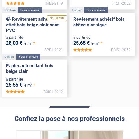
RRB2-2119
RRB1-2052
*****
Pvc Free
Pose Intérieure
Confort
Pose Intérieure
Nouveauté
🍃 Revêtement adhésif
Revêtement adhésif bois
effet bois beige clair sans
chêne classique
PVC
à partir de
à partir de
28
,00
€
25
,65
€
*
*
le m²
le m²
SPB1-2021
BOIS1-2052
*****
Confort
Pose Intérieure
Papier autocollant bois
beige clair
à partir de
25
,55
€
*
le m²
BOIS1-2012
*****
Confiez la pose à nos professionnels