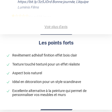
https://bit.ly/3z5JOrd Bonne journée, L'équipe
Luminis Films
*****
Il y a 975 jours
Taille non conforme
Voir plus d'avis
Commentaire Luminis Films
-
06/12/2023
Bonjour, Si le film reçu n'est pas à la dimension de ce
Les points forts
que vous avez commandé, il faut nous envoyer des
photos mesuré de celui-ci par le biais du formulaire de
contact pour que nous puissions le constater et
Revêtement adhésif finition effet bois clair
effectuer une prise en charge. Cordialement, l'Equipe
Texture touché texturé pour un effet réaliste
Luminis Films
Aspect bois naturel
Idéal en décoration pour un style scandinave
Excellente alternative à la peinture qui permet de
personnaliser vos meubles et murs