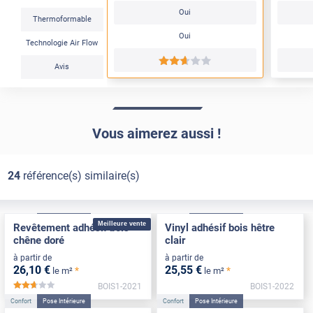
Oui
Thermoformable
Oui
Technologie Air Flow
*****
Avis
Vous aimerez aussi !
24
référence(s) similaire(s)
Confort
Pose Intérieure
Confort
Pose Intérieure
Meilleure vente
Revêtement adhésif bois
Vinyl adhésif bois hêtre
chêne doré
clair
à partir de
à partir de
26
,10
€
25
,55
€
*
*
le m²
le m²
BOIS1-2021
BOIS1-2022
*****
Confort
Pose Intérieure
Confort
Pose Intérieure