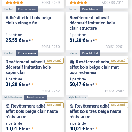
BOIS1-2049
ACCESS-7011
*****
*****
Confort
Pose Intérieure
Confort
Pose Intérieure
Adhésif effet bois beige
Revêtement adhésif
clair veinage fin
décoratif imitation bois
clair structuré
à partir de
à partir de
25
,55
€
31
,20
€
*
*
le m²
le m²
BOIS1-2050
BOIS1-2251
Confort
Pose Intérieure
Exterior
Pose Int / Ext
Nouveauté
Nouveauté
Revêtement adhésif
🌦️ Revêtement adhésif
décoratif imitation bois
effet bois beige clair mat
sapin clair
pour extérieur
à partir de
à partir de
31
,20
€
50
,47
€
*
*
le m²
le m²
BOIS1-2252
BOISX-2502
High Resistant
Pose Intérieure
High Resistant
Nouveauté
Nouveauté
💪 Revêtement adhésif
💪 Revêtement adhésif
effet bois beige clair haute
effet bois très beige haute
résistance
résistance
à partir de
à partir de
48
,01
€
48
,01
€
*
*
le m²
le m²