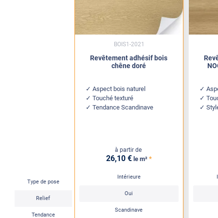
BOIS1-2021
Revêtement adhésif bois
Revê
chêne doré
NOC
Aspect bois naturel
Aspe
Touché texturé
Tou
Tendance Scandinave
Sty
à partir de
26
,10
€
*
le m²
Intérieure
Type de pose
Oui
Relief
Scandinave
Tendance