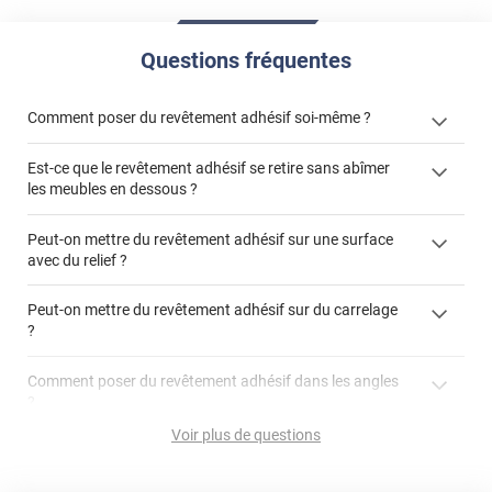
Questions fréquentes
Comment poser du revêtement adhésif soi-même ?
Est-ce que le revêtement adhésif se retire sans abîmer
« Comment poser un revêtement adhésif ? »
les meubles en dessous ?
Peut-on mettre du revêtement adhésif sur une surface
avec du relief ?
Peut-on mettre du revêtement adhésif sur du carrelage
?
Partir d'un coin et tirer assez fermement
Utiliser une solution de dépose pour annuler l'action de la
Comment poser du revêtement adhésif dans les angles
colle
?
S'aider d'un décapeur thermique : la colle va ramollir le film
faire appel à un
Voir plus de questions
et la colle. Vous retirez beaucoup plus facilement le
«
poseur professionnel
revêtement adhésif.
Réussir la pose d'un revêtement adhésif dans les angles. »
Lisser la surface avec un enduit de lissage au préalable
Commander à la taille des carreaux et réappliquer un joint