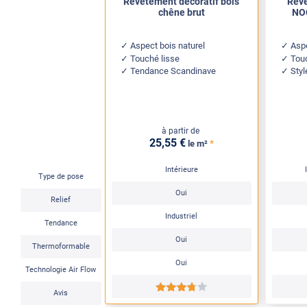
Revêtement décoratif bois
Revê
chêne brut
NOC
Aspect bois naturel
Aspe
Touché lisse
Tou
Tendance Scandinave
Sty
à partir de
25
,55
€
*
le m²
Intérieure
Type de pose
Oui
Relief
Industriel
Tendance
Oui
Thermoformable
Oui
Technologie Air Flow
*****
Avis