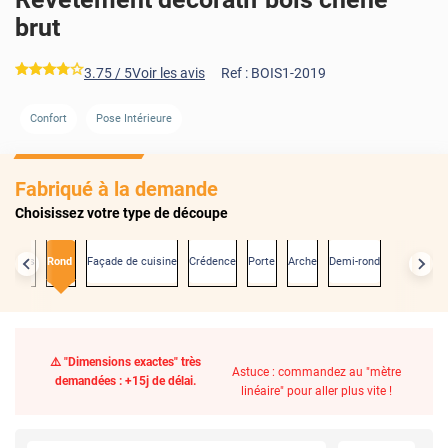
brut
*****
3.75
/ 5
Voir les avis
Ref :
BOIS1-2019
Confort
Pose Intérieure
Fabriqué à la demande
Choisissez votre type de découpe
exactes
Rond
Façade de cuisine
Crédence
Porte
Arche
Demi-rond
⚠️ "Dimensions exactes" très
Astuce : commandez au "mètre
demandées : +15j de délai.
linéaire" pour aller plus vite !