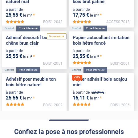
naturel mat
bois brut patiné
à partir de
à partir de
25
,55
€
17
,75
€
*
*
le m²
le m²
BOIS1-2042
ACCESS-7013
*****
*****
Confort
Pose Intérieure
Confort
Pose Intérieure
Nouveauté
Adhésif décoratif bois effet
Papier autocollant imitation
chêne brun clair
bois hêtre foncé
à partir de
à partir de
25
,55
€
25
,55
€
*
*
le m²
le m²
BOIS1-2051
BOIS1-2001
*****
Confort
Pose Intérieure
Confort
Pose Intérieure
-
30
%
Adhésif pour meuble ton
Papier adhésif bois acajou
bois hêtre naturel
miel
23
,01
€
à partir de
à partir de
25
,56
€
16
,11
€
*
*
le m²
le m²
BOIS1-2002
BOIS1-2006
*****
*****
Confiez la pose à nos professionnels