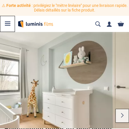
⚠️
Forte activité
: privilégiez le "mètre linéaire" pour une livraison rapide.
Délais détaillés sur la fiche produit.
Revêtement décoratif bois chêne