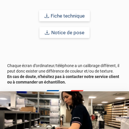
résistance à l’eau, à la saleté, à l’abrasion, aux UV et à l’usure.
Grâce à son épaisseur, cet adhésif masque également les petites
imperfections. Classé A+ au test C.O.V et C-s2,d0 au feu, ce
Fiche technique
revêtement peut être installé dans un lieu ouvert public.
Durabilité
: 10 ans en pose intérieur (anti craquèlement,
Notice de pose
écaillage, délamination et jaunissement)
Afin de vous rendre compte de la qualité et de son rendu
véritable, nous vous conseillons de faire une demande
d'échantillons gratuite.
Chaque écran d’ordinateur/téléphone a un calibrage différent, il
peut donc exister une différence de couleur et/ou de texture.
En cas de doute, n’hésitez pas à contacter notre service client
ou à commander un échantillon.