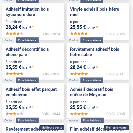
Confort
Pose Intérieure
Confort
Pose Intérieure
Adhésif imitation bois
Vinyle adhésif bois hêtre
sycomore doré
miel
à partir de
à partir de
28
,24
€
25
,55
€
*
*
le m²
le m²
BOIS1-2024
BOIS1-2025
*****
*****
Confort
Pose Intérieure
Confort
Pose Intérieure
Adhésif décoratif bois
Revêtement adhésif bois
chêne pâle
hêtre sablé
à partir de
à partir de
25
,55
€
28
,24
€
*
*
le m²
le m²
BOIS1-2026
BOIS1-2031
*****
*****
Confort
Pose Intérieure
Confort
Pose Intérieure
Adhésif bois effet parquet
Adhésif décoratif bois
en chevron
chêne de Meymac
à partir de
à partir de
25
,55
€
25
,55
€
*
*
le m²
le m²
BOIS1-2044
BOIS1-2035
*****
*****
Confort
Pose Intérieure
Access
Pose Intérieure
Meilleure vente
Meilleure vente
Revêtement adhésif chêne
Film adhésif décoratif effet