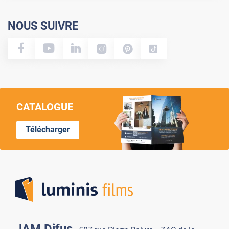
NOUS SUIVRE
CATALOGUE
Télécharger
Lumi
JAM Difus