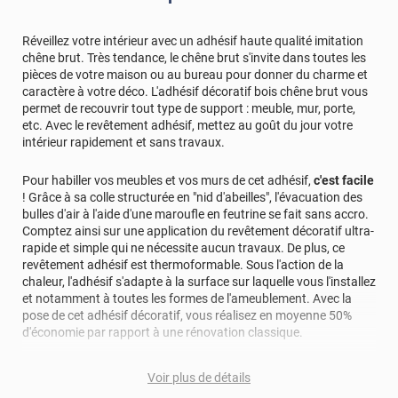
Réveillez votre intérieur avec un adhésif haute qualité imitation
chêne brut. Très tendance, le chêne brut s'invite dans toutes les
pièces de votre maison ou au bureau pour donner du charme et
caractère à votre déco. L'adhésif décoratif bois chêne brut vous
permet de recouvrir tout type de support : meuble, mur, porte,
etc. Avec le revêtement adhésif, mettez au goût du jour votre
intérieur rapidement et sans travaux.
Pour habiller vos meubles et vos murs de cet adhésif,
c'est facile
! Grâce à sa colle structurée en "nid d'abeilles", l'évacuation des
bulles d'air à l'aide d'une maroufle en feutrine se fait sans accro.
Comptez ainsi sur une application du revêtement décoratif ultra-
rapide et simple qui ne nécessite aucun travaux. De plus, ce
revêtement adhésif est thermoformable. Sous l'action de la
chaleur, l'adhésif s'adapte à la surface sur laquelle vous l'installez
et notamment à toutes les formes de l'ameublement. Avec la
pose de cet adhésif décoratif, vous réalisez en moyenne 50%
d'économie par rapport à une rénovation classique.
Pour donner une seconde jeunesse à vos murs ou meubles,
Voir plus de détails
comptez sur ce vinyl de haute qualité avec une excellente