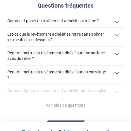
Questions fréquentes
Comment poser du revêtement adhésif soi-même ?
Est-ce que le revêtement adhésif se retire sans abîmer
« Comment poser un revêtement adhésif ? »
les meubles en dessous ?
Peut-on mettre du revêtement adhésif sur une surface
avec du relief ?
Peut-on mettre du revêtement adhésif sur du carrelage
?
Partir d'un coin et tirer assez fermement
Utiliser une solution de dépose pour annuler l'action de la
Comment poser du revêtement adhésif dans les angles
colle
?
S'aider d'un décapeur thermique : la colle va ramollir le film
faire appel à un
Voir plus de questions
et la colle. Vous retirez beaucoup plus facilement le
«
poseur professionnel
revêtement adhésif.
Réussir la pose d'un revêtement adhésif dans les angles. »
Lisser la surface avec un enduit de lissage au préalable
Commander à la taille des carreaux et réappliquer un joint
propre par dessus