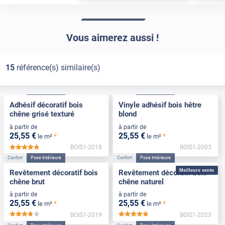
Vous aimerez aussi !
15
référence(s) similaire(s)
Confort
Pose Intérieure
Confort
Pose Intérieure
Adhésif décoratif bois
Vinyle adhésif bois hêtre
chêne grisé texturé
blond
à partir de
à partir de
25
,55
€
25
,55
€
*
*
le m²
le m²
BOIS1-2018
BOIS1-2003
*****
Confort
Pose Intérieure
Confort
Pose Intérieure
Meilleure vente
Revêtement décoratif bois
Revêtement décoratif bois
chêne brut
chêne naturel
à partir de
à partir de
25
,55
€
25
,55
€
*
*
le m²
le m²
BOIS1-2019
BOIS1-2023
*****
*****