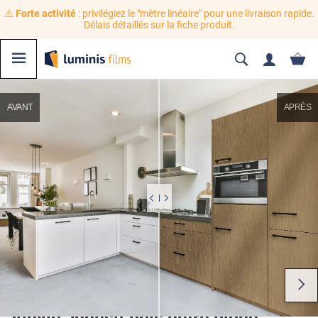
⚠️
Forte activité
: privilégiez le "mètre linéaire" pour une livraison rapide.
Délais détaillés sur la fiche produit.
AVANT
APRÈS
Vinyle adhésif bois hêtre blond