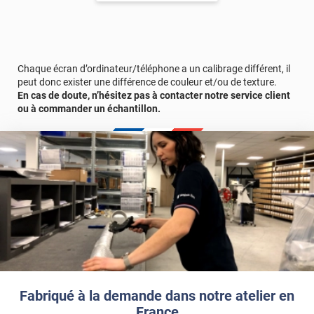
Comptez ainsi sur une application du revêtement décoratif ultra-
rapide et simple qui ne nécessite aucun travaux. De plus, ce
revêtement adhésif est thermoformable. Sous l'action de la
chaleur, l'adhésif s'adapte à la surface sur laquelle vous l'installez
et notamment à toutes les formes de l'ameublement. Avec la
Chaque écran d’ordinateur/téléphone a un calibrage différent, il
pose de cet adhésif décoratif, vous réalisez en moyenne 50%
peut donc exister une différence de couleur et/ou de texture.
d'économie par rapport à une rénovation classique.
En cas de doute, n’hésitez pas à contacter notre service client
ou à commander un échantillon.
Pour donner une seconde jeunesse à vos murs ou meubles,
comptez sur ce vinyl de haute qualité avec une excellente
résistance à l’eau, à la saleté, à l’abrasion, aux UV et à l’usure.
Grâce à son épaisseur, cet adhésif masque également les petites
imperfections. Classé A+ au test C.O.V et C-s2,d0 au feu, ce
revêtement peut être installé dans un lieu ouvert public.
Durabilité
: 10 ans en pose intérieur (anti craquèlement,
écaillage, délamination et jaunissement)
Afin de vous rendre compte de la qualité et de son rendu
véritable, nous vous conseillons de faire une demande
d'échantillons gratuite.
Fabriqué à la demande dans notre atelier en
France