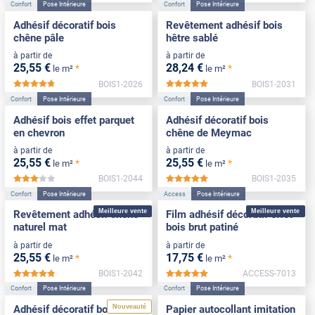
Confort
Pose Intérieure
Confort
Pose Intérieure
Adhésif décoratif bois
Revêtement adhésif bois
chêne pâle
hêtre sablé
à partir de
à partir de
25
,55
€
28
,24
€
*
*
le m²
le m²
BOIS1-2026
BOIS1-2031
*****
*****
Confort
Pose Intérieure
Confort
Pose Intérieure
Adhésif bois effet parquet
Adhésif décoratif bois
en chevron
chêne de Meymac
à partir de
à partir de
25
,55
€
25
,55
€
*
*
le m²
le m²
BOIS1-2044
BOIS1-2035
*****
*****
Confort
Pose Intérieure
Access
Pose Intérieure
Meilleure vente
Meilleure vente
Revêtement adhésif chêne
Film adhésif décoratif effet
naturel mat
bois brut patiné
à partir de
à partir de
25
,55
€
17
,75
€
*
*
le m²
le m²
BOIS1-2042
ACCESS-7013
*****
*****
Confort
Pose Intérieure
Confort
Pose Intérieure
Nouveauté
Adhésif décoratif bois effet
Papier autocollant imitation