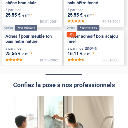
chêne brun clair
bois hêtre foncé
à partir de
à partir de
25
,55
€
25
,55
€
*
*
le m²
le m²
BOIS1-2051
BOIS1-2001
*****
Confort
Pose Intérieure
Confort
Pose Intérieure
-
30
%
Adhésif pour meuble ton
Papier adhésif bois acajou
bois hêtre naturel
miel
23
,01
€
à partir de
à partir de
25
,56
€
16
,11
€
*
*
le m²
le m²
BOIS1-2002
BOIS1-2006
*****
*****
Confiez la pose à nos professionnels