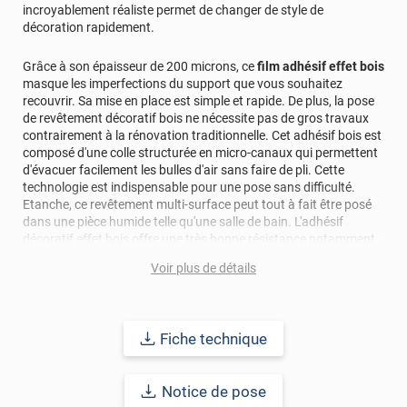
incroyablement réaliste permet de changer de style de
décoration rapidement.
Grâce à son épaisseur de 200 microns, ce
film adhésif effet bois
masque les imperfections du support que vous souhaitez
recouvrir. Sa mise en place est simple et rapide. De plus, la pose
de revêtement décoratif bois ne nécessite pas de gros travaux
contrairement à la rénovation traditionnelle. Cet adhésif bois est
composé d'une colle structurée en micro-canaux qui permettent
d'évacuer facilement les bulles d'air sans faire de pli. Cette
technologie est indispensable pour une pose sans difficulté.
Etanche, ce revêtement multi-surface peut tout à fait être posé
dans une pièce humide telle qu'une salle de bain. L'adhésif
décoratif effet bois offre une très bonne résistance notamment
aux UV. Il est également classé au feu M1.
Voir plus de détails
Remarque importante, les veines du bois sont dans le sens de la
longueur du rouleau. C'est-à-dire qu'elles peuvent faire jusqu'à 50
m.
Fiche technique
Pour habiller vos meubles et vos murs de cet adhésif,
c'est facile
! Grâce à sa colle structurée en "nid d'abeilles", l'évacuation des
Notice de pose
bulles d'air à l'aide d'une maroufle en feutrine se fait sans accro.