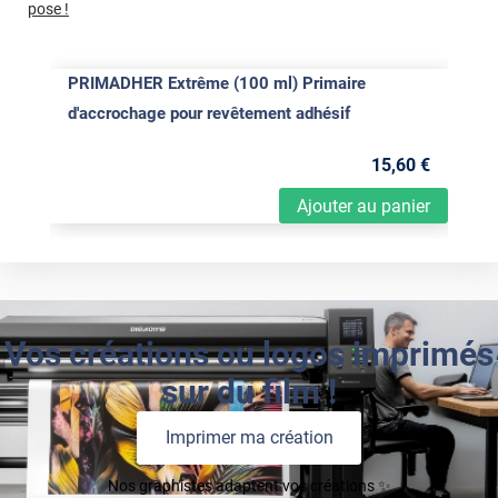
pose !
PRIMADHER Extrême (100 ml) Primaire
d'accrochage pour revêtement adhésif
15
,60
€
Ajouter au panier
Vos créations ou logos imprimés
sur du film !
Imprimer ma création
Nos graphistes adaptent vos créations ✨