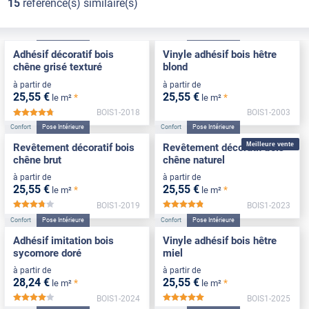
15
référence(s) similaire(s)
Confort
Pose Intérieure
Confort
Pose Intérieure
Adhésif décoratif bois
Vinyle adhésif bois hêtre
chêne grisé texturé
blond
à partir de
à partir de
25
,55
€
25
,55
€
*
*
le m²
le m²
BOIS1-2018
BOIS1-2003
*****
Confort
Pose Intérieure
Confort
Pose Intérieure
Meilleure vente
Revêtement décoratif bois
Revêtement décoratif bois
chêne brut
chêne naturel
à partir de
à partir de
25
,55
€
25
,55
€
*
*
le m²
le m²
BOIS1-2019
BOIS1-2023
*****
*****
Confort
Pose Intérieure
Confort
Pose Intérieure
Adhésif imitation bois
Vinyle adhésif bois hêtre
sycomore doré
miel
à partir de
à partir de
28
,24
€
25
,55
€
*
*
le m²
le m²
BOIS1-2024
BOIS1-2025
*****
*****