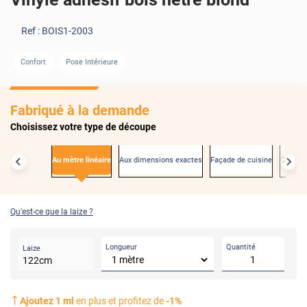
Ref :
BOIS1-2003
Confort
Pose Intérieure
AVANT
Fabriqué à la demande
Choisissez votre type de découpe
Au mètre linéaire
Aux dimensions exactes
Façade de cuisine
Créden
Qu'est-ce que la laize ?
Longueur
Quantité
Laize
122
cm
Ajoutez
1
ml
en plus et profitez de
-
1
%