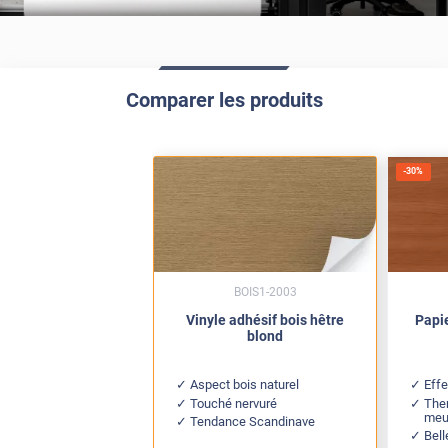
Comparer les produits
-
30
%
BOIS1-2003
Vinyle adhésif bois hêtre
Papie
blond
Aspect bois naturel
Effe
Touché nervuré
The
meu
Tendance Scandinave
Bell