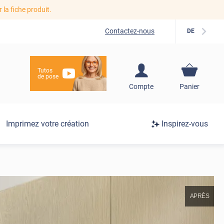
r la fiche produit.
Contactez-nous
DE
Tutos
de pose
S'inscrire / Se
Compte
Panier
connecter
Connexion
Imprimez votre création
Inspirez-vous
/
Inscription
APRÈS