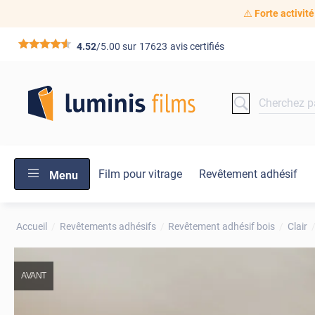
⚠️
Forte activité
*****
4.52
/5.00 sur
17623
avis certifiés
Film pour vitrage
Revêtement adhésif
Menu
Accueil
Revêtements adhésifs
Revêtement adhésif bois
Clair
AVANT