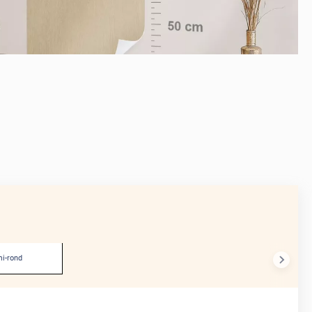
APRÈS
i-rond