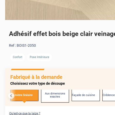
Adhésif effet bois beige clair veinage
Ref :
BOIS1-2050
Confort
Pose Intérieure
AVANT
Fabriqué à la demande
Choisissez votre type de découpe
Aux dimensions
Au mètre linéaire
Façade de cuisine
Crédence
exactes
Qu'est-ce que la laize ?