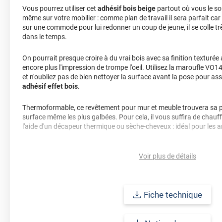
Vous pourrez utiliser cet
adhésif bois beige
partout où vous le so
même sur votre mobilier : comme plan de travail il sera parfait ca
sur une commode pour lui redonner un coup de jeune, il se colle tr
dans le temps.
On pourrait presque croire à du vrai bois avec sa finition texturée
encore plus l'impression de trompe l'oeil. Utilisez la maroufle VO14
et n'oubliez pas de bien nettoyer la surface avant la pose pour a
adhésif effet bois
.
Thermoformable, ce revêtement pour mur et meuble trouvera sa pl
surface même les plus galbées. Pour cela, il vous suffira de chauffer
l'aide d'un décapeur thermique ou sèche-cheveux : idéal pour les a
Durabilité
: 10 ans en pose intérieure (anti craquèlement, écaillag
Voir plus de détails
jaunissement)
Afin de vous rendre compte de la qualité et de son rendu véritable
faire une demande d'échantillons gratuite.
Fiche technique
Référence : BOIS1-2050