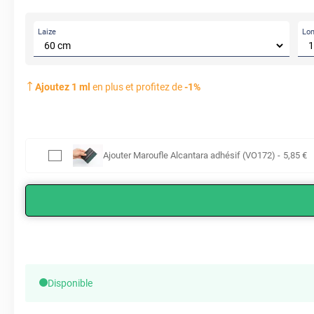
Laize
Lo
Ajoutez
1
ml
en plus et profitez de
-
1
%
Ajouter
Maroufle Alcantara adhésif (VO172)
-
5
,85
€
Disponible