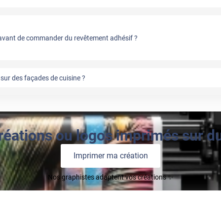
vant de commander du revêtement adhésif ?
sur des façades de cuisine ?
réations ou logos imprimés sur du 
Imprimer ma création
Nos graphistes adaptent vos créations ✨