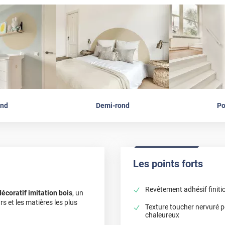
nd
Demi-rond
Po
Les points forts
Revêtement adhésif finitio
décoratif imitation bois
, un
s et les matières les plus
Texture toucher nervuré po
chaleureux