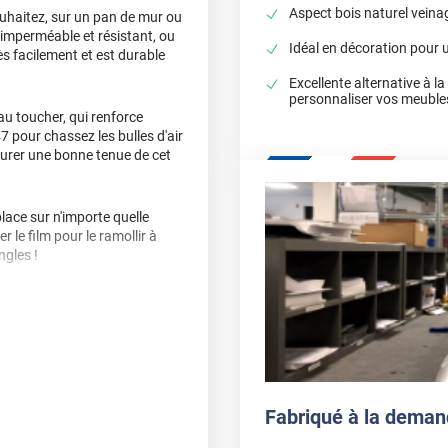
Aspect bois naturel veinag
uhaitez, sur un pan de mur ou
r imperméable et résistant, ou
Idéal en décoration pour 
ès facilement et est durable
Excellente alternative à l
personnaliser vos meuble
 au toucher, qui renforce
7 pour chassez les bulles d'air
ssurer une bonne tenue de cet
ace sur n'importe quelle
 le film pour le ramollir à
ngles !
e, délamination et
, nous vous conseillons de
Fabriqué à la deman