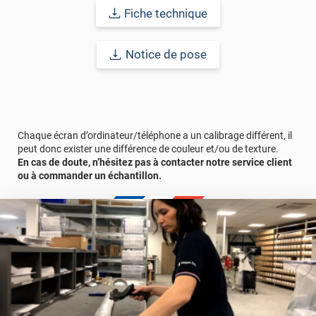
résistance à l’eau, à la saleté, à l’abrasion, aux UV et à l’usure.
Fiche technique
Grâce à son épaisseur, cet adhésif masque également les petites
imperfections. Classé A+ au test C.O.V et C-s2,d0 au feu, ce
revêtement peut être installé dans un lieu ouvert public.
Notice de pose
Durabilité
: 10 ans en pose intérieur (anti craquèlement,
écaillage, délamination et jaunissement)
Afin de vous rendre compte de la qualité et de son rendu
véritable, nous vous conseillons de faire une demande
Chaque écran d’ordinateur/téléphone a un calibrage différent, il
d'échantillons gratuite.
peut donc exister une différence de couleur et/ou de texture.
En cas de doute, n’hésitez pas à contacter notre service client
ou à commander un échantillon.