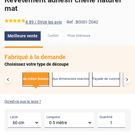
mat
*****
4.89
/ 5
Voir les avis
Ref :
BOIS1-2042
Meilleure vente
Confort
Pose Intérieure
AVANT
Fabriqué à la demande
Choisissez votre type de découpe
Au mètre linéaire
Aux dimensions exactes
Façade de cuisine
Créden
Qu'est-ce que la laize ?
Laize
Longueur
Quantité