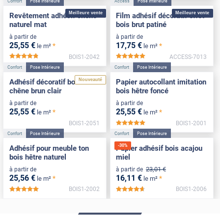
Confort
Pose Intérieure
Access
Pose Intérieure
Meilleure vente
Meilleure vente
Revêtement adhésif chêne
Film adhésif décoratif effet
naturel mat
bois brut patiné
à partir de
à partir de
25
,55
€
17
,75
€
*
*
le m²
le m²
BOIS1-2042
ACCESS-7013
*****
*****
Confort
Pose Intérieure
Confort
Pose Intérieure
Nouveauté
Adhésif décoratif bois effet
Papier autocollant imitation
chêne brun clair
bois hêtre foncé
à partir de
à partir de
25
,55
€
25
,55
€
*
*
le m²
le m²
BOIS1-2051
BOIS1-2001
*****
Confort
Pose Intérieure
Confort
Pose Intérieure
-
30
%
Adhésif pour meuble ton
Papier adhésif bois acajou
bois hêtre naturel
miel
23
,01
€
à partir de
à partir de
25
,56
€
16
,11
€
*
*
le m²
le m²
BOIS1-2002
BOIS1-2006
*****
*****