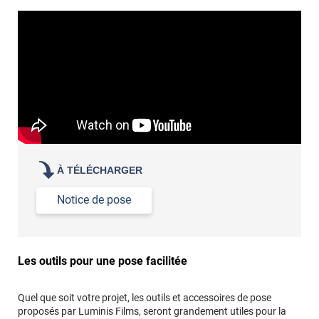
revêtement adhésif.
Réussir la pose d'un revêtement adhésif dans les angles. »
Lisser la surface avec un enduit de lissage au préalable
Commander à la taille des carreaux et réappliquer un joint
propre par dessus
À TÉLÉCHARGER
Notice de pose
Les outils pour une pose facilitée
Quel que soit votre projet, les outils et accessoires de pose
proposés par Luminis Films, seront grandement utiles pour la