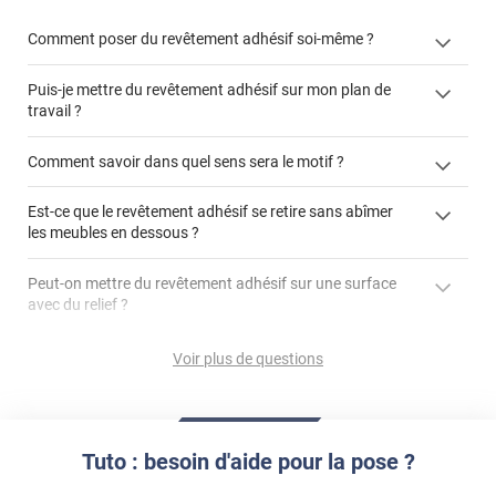
Comment poser du revêtement adhésif soi-même ?
Puis-je mettre du revêtement adhésif sur mon plan de
« Comment poser un revêtement adhésif ? »
travail ?
Comment savoir dans quel sens sera le motif ?
Est-ce que le revêtement adhésif se retire sans abîmer
"Peut-on installer du
les meubles en dessous ?
revêtement adhésif sur un plan de travail de cuisine ?"
Peut-on mettre du revêtement adhésif sur une surface
avec du relief ?
Peut-on mettre du revêtement adhésif sur du carrelage
Voir plus de questions
?
Partir d'un coin et tirer assez fermement
Utiliser une solution de dépose pour annuler l'action de la
Comment poser du revêtement adhésif dans les angles
colle
?
Tuto : besoin d'aide pour la pose ?
S'aider d'un décapeur thermique : la colle va ramollir le film
faire appel à un
et la colle. Vous retirez beaucoup plus facilement le
«
poseur professionnel