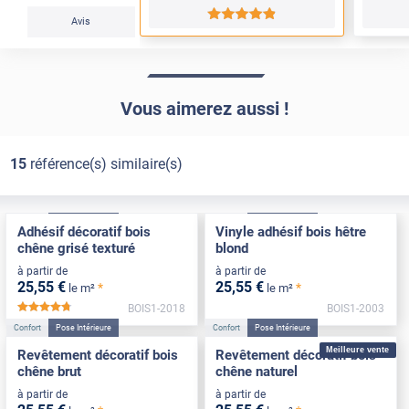
*****
Avis
Vous aimerez aussi !
15
référence(s) similaire(s)
Confort
Pose Intérieure
Confort
Pose Intérieure
Adhésif décoratif bois
Vinyle adhésif bois hêtre
chêne grisé texturé
blond
à partir de
à partir de
25
,55
€
25
,55
€
*
*
le m²
le m²
BOIS1-2018
BOIS1-2003
*****
Confort
Pose Intérieure
Confort
Pose Intérieure
Meilleure vente
Revêtement décoratif bois
Revêtement décoratif bois
chêne brut
chêne naturel
à partir de
à partir de