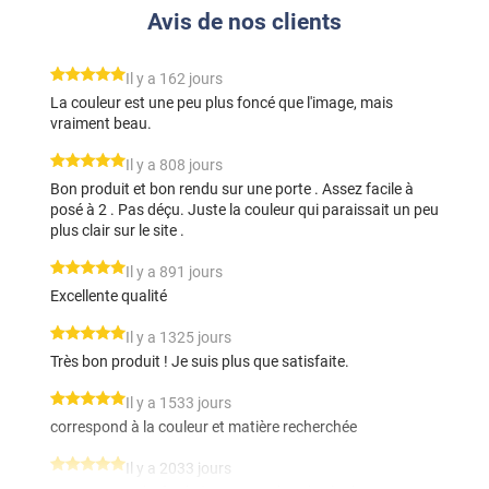
Avis de nos clients
*****
Il y a 162 jours
La couleur est une peu plus foncé que l'image, mais
vraiment beau.
*****
Il y a 808 jours
Bon produit et bon rendu sur une porte . Assez facile à
posé à 2 . Pas déçu. Juste la couleur qui paraissait un peu
plus clair sur le site .
*****
Il y a 891 jours
Excellente qualité
*****
Il y a 1325 jours
Très bon produit ! Je suis plus que satisfaite.
*****
Il y a 1533 jours
correspond à la couleur et matière recherchée
*****
Il y a 2033 jours