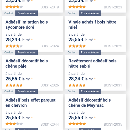
25
,55
€
25
,55
€
*
*
le m²
le m²
BOIS1-2019
BOIS1-2023
*****
*****
Confort
Pose Intérieure
Confort
Pose Intérieure
Adhésif imitation bois
Vinyle adhésif bois hêtre
sycomore doré
miel
à partir de
à partir de
28
,24
€
25
,55
€
*
*
le m²
le m²
BOIS1-2024
BOIS1-2025
*****
*****
Confort
Pose Intérieure
Confort
Pose Intérieure
Adhésif décoratif bois
Revêtement adhésif bois
chêne pâle
hêtre sablé
à partir de
à partir de
25
,55
€
28
,24
€
*
*
le m²
le m²
BOIS1-2026
BOIS1-2031
*****
*****
Confort
Pose Intérieure
Confort
Pose Intérieure
Adhésif bois effet parquet
Adhésif décoratif bois
en chevron
chêne de Meymac
à partir de
à partir de
25
,55
€
25
,55
€
*
*
le m²
le m²
BOIS1-2044
BOIS1-2035
*****
*****