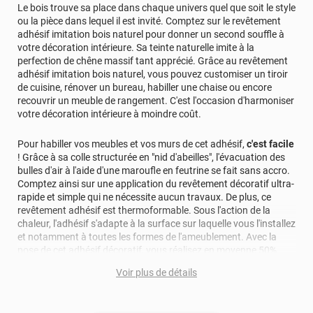
Le bois trouve sa place dans chaque univers quel que soit le style
ou la pièce dans lequel il est invité. Comptez sur le revêtement
adhésif imitation bois naturel pour donner un second souffle à
votre décoration intérieure. Sa teinte naturelle imite à la
perfection de chêne massif tant apprécié. Grâce au revêtement
adhésif imitation bois naturel, vous pouvez customiser un tiroir
de cuisine, rénover un bureau, habiller une chaise ou encore
recouvrir un meuble de rangement. C'est l'occasion d'harmoniser
votre décoration intérieure à moindre coût.
Pour habiller vos meubles et vos murs de cet adhésif,
c'est facile
! Grâce à sa colle structurée en "nid d'abeilles", l'évacuation des
bulles d'air à l'aide d'une maroufle en feutrine se fait sans accro.
Comptez ainsi sur une application du revêtement décoratif ultra-
rapide et simple qui ne nécessite aucun travaux. De plus, ce
revêtement adhésif est thermoformable. Sous l'action de la
chaleur, l'adhésif s'adapte à la surface sur laquelle vous l'installez
et notamment à toutes les formes de l'ameublement. Avec la
pose de cet adhésif décoratif, vous réalisez en moyenne 50%
d'économie par rapport à une rénovation classique.
Voir plus de détails
Pour donner une seconde jeunesse à vos murs ou meubles,
comptez sur ce vinyl de haute qualité avec une excellente