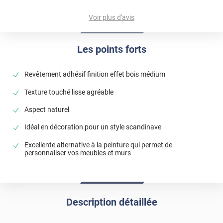
je recommande, facile à poser seule et le résultat est
bluffant !!!
Voir plus d'avis
*****
Il y a 2204 jours
produit conforme de très bonne qualité
Les points forts
*****
Il y a 1900 jours
Très bon produit, être très vigilant de la pose.
Revêtement adhésif finition effet bois médium
Texture touché lisse agréable
Aspect naturel
Idéal en décoration pour un style scandinave
Excellente alternative à la peinture qui permet de
personnaliser vos meubles et murs
Description détaillée