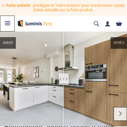
⚠️
Forte activité
: privilégiez le "mètre linéaire" pour une livraison rapide.
Délais détaillés sur la fiche produit.
AVANT
APRÈS
Revêtement adhésif chêne naturel