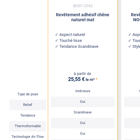
BOIS1-2042
Revêtement adhésif chêne
Revê
naturel mat
NOC
Aspect naturel
Aspe
Touché lisse
Tou
Tendance Scandinave
Sty
à partir de
25
,55
€
*
le m²
Intérieure
Type de pose
Oui
Relief
Scandinave
Tendance
Oui
Thermoformable
Oui
Technologie Air Flow