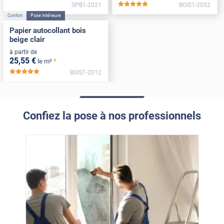
SPB1-2021
BOIS1-2052
*****
Confort
Pose Intérieure
Papier autocollant bois
beige clair
à partir de
25
,55
€
*
le m²
BOIS1-2012
*****
Confiez la pose à nos professionnels