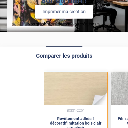
Imprimer ma création
Nos graphistes adaptent vos créations ✨
Comparer les produits
BOIS1-2251
Revêtement adhésif
Film 
décoratif imitation bois clair
structuré