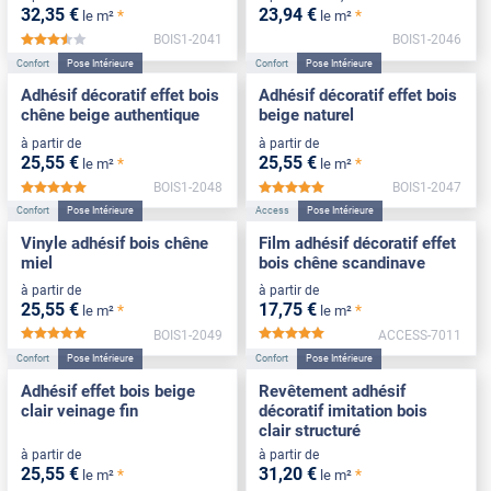
32
,35
€
23
,94
€
*
*
le m²
le m²
BOIS1-2041
BOIS1-2046
*****
Confort
Pose Intérieure
Confort
Pose Intérieure
Adhésif décoratif effet bois
Adhésif décoratif effet bois
chêne beige authentique
beige naturel
à partir de
à partir de
25
,55
€
25
,55
€
*
*
le m²
le m²
BOIS1-2048
BOIS1-2047
*****
*****
Confort
Pose Intérieure
Access
Pose Intérieure
Vinyle adhésif bois chêne
Film adhésif décoratif effet
miel
bois chêne scandinave
à partir de
à partir de
25
,55
€
17
,75
€
*
*
le m²
le m²
BOIS1-2049
ACCESS-7011
*****
*****
Confort
Pose Intérieure
Confort
Pose Intérieure
Adhésif effet bois beige
Revêtement adhésif
clair veinage fin
décoratif imitation bois
clair structuré
à partir de
à partir de
25
,55
€
31
,20
€
*
*
le m²
le m²