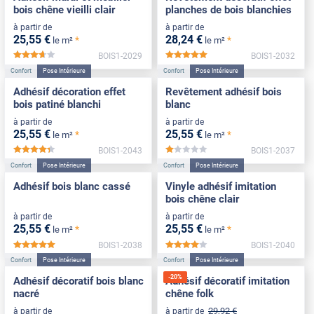
bois chêne vieilli clair
planches de bois blanchies
à partir de
à partir de
25
,55
€
28
,24
€
*
*
le m²
le m²
BOIS1-2029
BOIS1-2032
*****
*****
Confort
Pose Intérieure
Confort
Pose Intérieure
Adhésif décoration effet
Revêtement adhésif bois
bois patiné blanchi
blanc
à partir de
à partir de
25
,55
€
25
,55
€
*
*
le m²
le m²
BOIS1-2043
BOIS1-2037
*****
*****
Confort
Pose Intérieure
Confort
Pose Intérieure
Adhésif bois blanc cassé
Vinyle adhésif imitation
bois chêne clair
à partir de
à partir de
25
,55
€
25
,55
€
*
*
le m²
le m²
BOIS1-2038
BOIS1-2040
*****
*****
Confort
Pose Intérieure
Confort
Pose Intérieure
-
20
%
Adhésif décoratif bois blanc
Adhésif décoratif imitation
nacré
chêne folk
29
,92
€
à partir de
à partir de