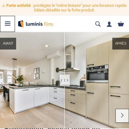
⚠️
Forte activité
: privilégiez le "mètre linéaire" pour une livraison rapide.
Délais détaillés sur la fiche produit.
AVANT
APRÈS
Revêtement adhésif décoratif