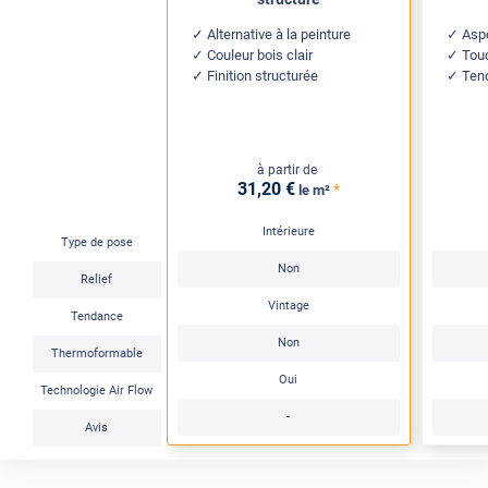
Alternative à la peinture
Aspe
Couleur bois clair
Touc
Finition structurée
Ten
à partir de
31
,20
€
*
le m²
Intérieure
Type de pose
Non
Relief
Vintage
Tendance
Non
Thermoformable
Oui
Technologie Air Flow
-
Avis