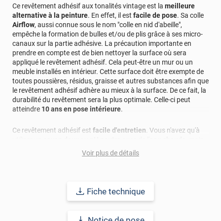
Ce revêtement adhésif aux tonalités vintage est la
meilleure
alternative à la peinture
. En effet, il est
facile de pose
. Sa colle
Airflow
, aussi connue sous le nom "colle en nid d'abeille",
empêche la formation de bulles et/ou de plis grâce à ses micro-
canaux sur la partie adhésive. La précaution importante en
prendre en compte est de bien nettoyer la surface où sera
appliqué le revêtement adhésif. Cela peut-être un mur ou un
meuble installés en intérieur. Cette surface doit être exempte de
toutes poussières, résidus, graisse et autres substances afin que
le revêtement adhésif adhère au mieux à la surface. De ce fait, la
durabilité du revêtement sera la plus optimale. Celle-ci peut
atteindre
10 ans en pose intérieure
.
Ce revêtement adhésif est
facile d'entretien
. Vous n'avez qu'à
utiliser un
savon doux
au
pH neutre
avec de l'
eau chaude
, mais
non-bouillante et un chiffon doux. Les solutions abrasives, telles
Voir plus de détails
que l'ammoniac ou l'acétone, ne doivent pas être utilisées.
Pour vous rendre compte de la qualité et du rendu de ce
revêtement adhésif dans votre intérieur, n'hésitez pas à
Fiche technique
commander des
échantillons gratuits
.
Notice de pose
Référence produit :
BOIS12251
.