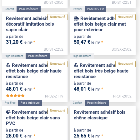
BOIS1-2050
BOIS1-2251
Confort
Pose Intérieure
Exterior
Pose Int / Ext
Nouveauté
Nouveauté
Revêtement adhésif
🌦️ Revêtement adhésif
décoratif imitation bois
effet bois beige clair mat
sapin clair
pour extérieur
à partir de
à partir de
31
,20
€
50
,47
€
*
*
le m²
le m²
BOIS1-2252
BOISX-2502
High Resistant
Pose Intérieure
High Resistant
Nouveauté
Nouveauté
💪 Revêtement adhésif
💪 Revêtement adhésif
effet bois beige clair haute
effet bois très beige haute
résistance
résistance
à partir de
à partir de
48
,01
€
48
,01
€
*
*
le m²
le m²
RRB2-2119
RRB1-2052
*****
Pvc Free
Pose Intérieure
Confort
Pose Intérieure
Nouveauté
🍃 Revêtement adhésif
Revêtement adhésif bois
effet bois beige clair sans
chêne classique
PVC
à partir de
à partir de
28
,00
€
25
,65
€
*
*
le m²
le m²