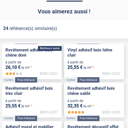
Vous aimerez aussi !
24
référence(s) similaire(s)
Confort
Pose Intérieure
Confort
Pose Intérieure
Meilleure vente
Revêtement adhésif bois
Vinyl adhésif bois hêtre
chêne doré
clair
à partir de
à partir de
26
,10
€
25
,55
€
*
*
le m²
le m²
BOIS1-2021
BOIS1-2022
*****
Confort
Pose Intérieure
Confort
Pose Intérieure
Revêtement adhésif bois
Revêtement adhésif bois
très clair
chêne sablé
à partir de
à partir de
25
,55
€
32
,35
€
*
*
le m²
le m²
BOIS1-2027
BOIS1-2028
*****
Confort
Pose Intérieure
Confort
Pose Intérieure
Adhésif mural et mobilier
Revêtement décoratif effet