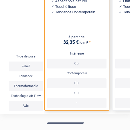
Aspect bois naturel
Fini
Touché lisse
Touc
Tendance Contemporain
Ten
à partir de
32
,35
€
*
le m²
Intérieure
Type de pose
Oui
Relief
Contemporain
Tendance
Oui
Thermoformable
Oui
Technologie Air Flow
-
Avis