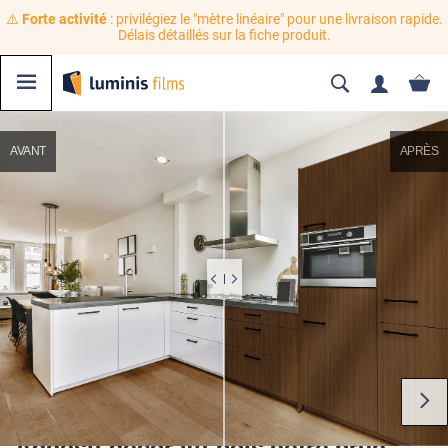
⚠️
Forte activité
: privilégiez le "mètre linéaire" pour une livraison rapide.
Délais détaillés sur la fiche produit.
AVANT
APRÈS
Adhésif décoratif bois hêtre brun