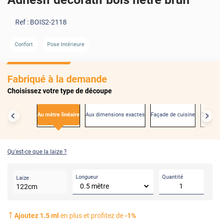
Ref :
BOIS2-2118
Confort
Pose Intérieure
AVANT
Fabriqué à la demande
Choisissez votre type de découpe
Au mètre linéaire
Aux dimensions exactes
Façade de cuisine
Créden
Qu'est-ce que la laize ?
Longueur
Quantité
Laize
122
cm
Ajoutez
1.5
ml
en plus et profitez de
-
1
%