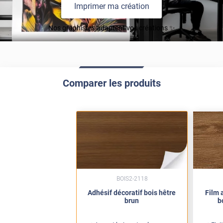
Imprimer ma création
Nos graphistes adaptent vos créations ✨
Comparer les produits
BOIS2-2118
Adhésif décoratif bois hêtre
Film 
brun
b