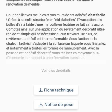
rénovation de meuble.
Pour habiller vos meubles et vos murs de cet adhésif,
c'est facile
! Grâce à sa colle structurée en "nid d'abeilles", l'évacuation des
bulles d'air à l'aide d'une maroufle en feutrine se fait sans accro.
Comptez ainsi sur une application du revêtement décoratif ultra-
rapide et simple qui ne nécessite aucun travaux. De plus, ce
revêtement adhésif est thermoformable. Sous l'action de la
chaleur, l'adhésif s'adapte à la surface sur laquelle vous l'installez
et notamment à toutes les formes de l'ameublement. Avec la
pose de cet adhésif décoratif, vous réalisez en moyenne 50%
d'économie par rapport à une rénovation classique.
Pour donner une seconde jeunesse à vos murs ou meubles,
Voir plus de détails
comptez sur ce vinyl de haute qualité avec une excellente
résistance à l’eau, à la saleté, à l’abrasion, aux UV et à l’usure.
Grâce à son épaisseur, cet adhésif masque également les petites
imperfections. Classé A+ au test C.O.V et C-s2,d0 au feu, ce
Fiche technique
revêtement peut être installé dans un lieu ouvert public.
Durabilité
: 10 ans en pose intérieur (anti craquèlement,
Notice de pose
écaillage, délamination et jaunissement)