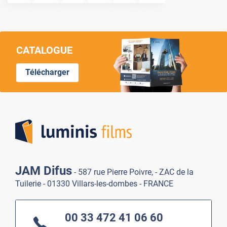
CATALOGUE
Télécharger
Lumi
JAM Difus
- 587 rue Pierre Poivre, - ZAC de la
Tuilerie - 01330 Villars-les-dombes - FRANCE
00 33 472 41 06 60