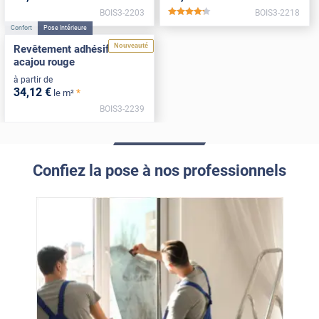
BOIS3-2203
BOIS3-2218
*****
Confort
Pose Intérieure
Nouveauté
Revêtement adhésif bois
acajou rouge
à partir de
34
,12
€
*
le m²
BOIS3-2239
Confiez la pose à nos professionnels