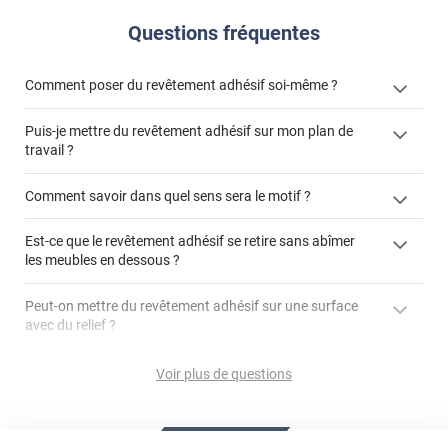
Questions fréquentes
Comment poser du revêtement adhésif soi-même ?
Puis-je mettre du revêtement adhésif sur mon plan de
« Comment poser un revêtement adhésif ? »
travail ?
Comment savoir dans quel sens sera le motif ?
Est-ce que le revêtement adhésif se retire sans abîmer
"Peut-on installer du
les meubles en dessous ?
revêtement adhésif sur un plan de travail de cuisine ?"
Peut-on mettre du revêtement adhésif sur une surface
avec du relief ?
Peut-on mettre du revêtement adhésif sur du carrelage
Voir plus de questions
?
Partir d'un coin et tirer assez fermement
Utiliser une solution de dépose pour annuler l'action de la
Comment poser du revêtement adhésif dans les angles
colle