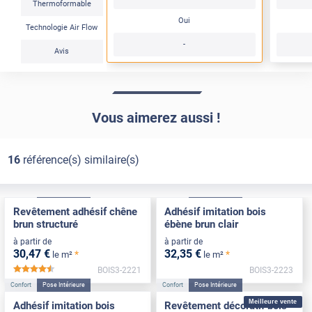
Thermoformable
Oui
Technologie Air Flow
-
Avis
Vous aimerez aussi !
16
référence(s) similaire(s)
Confort
Pose Intérieure
Confort
Pose Intérieure
Revêtement adhésif chêne
Adhésif imitation bois
brun structuré
ébène brun clair
à partir de
à partir de
30
,47
€
32
,35
€
*
*
le m²
le m²
BOIS3-2221
BOIS3-2223
*****
Confort
Pose Intérieure
Confort
Pose Intérieure
Meilleure vente
Adhésif imitation bois
Revêtement décoratif bois