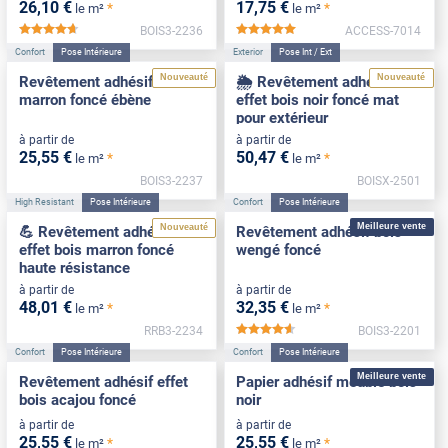
26
,10
€
17
,75
€
*
*
le m²
le m²
BOIS3-2236
ACCESS-7014
*****
*****
Confort
Pose Intérieure
Exterior
Pose Int / Ext
Nouveauté
Nouveauté
Revêtement adhésif bois
🌦️ Revêtement adhésif
marron foncé ébène
effet bois noir foncé mat
pour extérieur
à partir de
à partir de
25
,55
€
50
,47
€
*
*
le m²
le m²
BOIS3-2237
BOISX-2501
High Resistant
Pose Intérieure
Confort
Pose Intérieure
Meilleure vente
Nouveauté
💪 Revêtement adhésif
Revêtement adhésif bois
effet bois marron foncé
wengé foncé
haute résistance
à partir de
à partir de
48
,01
€
32
,35
€
*
*
le m²
le m²
RRB3-2234
BOIS3-2201
*****
Confort
Pose Intérieure
Confort
Pose Intérieure
Meilleure vente
Revêtement adhésif effet
Papier adhésif meuble bois
bois acajou foncé
noir
à partir de
à partir de
25
,55
€
25
,55
€
*
*
le m²
le m²