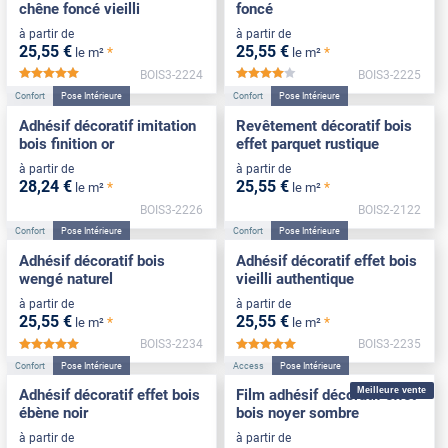
chêne foncé vieilli
foncé
à partir de
à partir de
25
,55
€
25
,55
€
*
*
le m²
le m²
BOIS3-2224
BOIS3-2225
*****
*****
Confort
Pose Intérieure
Confort
Pose Intérieure
Adhésif décoratif imitation
Revêtement décoratif bois
bois finition or
effet parquet rustique
à partir de
à partir de
28
,24
€
25
,55
€
*
*
le m²
le m²
BOIS3-2226
BOIS2-2122
Confort
Pose Intérieure
Confort
Pose Intérieure
Adhésif décoratif bois
Adhésif décoratif effet bois
wengé naturel
vieilli authentique
à partir de
à partir de
25
,55
€
25
,55
€
*
*
le m²
le m²
BOIS3-2234
BOIS3-2235
*****
*****
Confort
Pose Intérieure
Access
Pose Intérieure
Meilleure vente
Adhésif décoratif effet bois
Film adhésif décoratif effet
ébène noir
bois noyer sombre
à partir de
à partir de