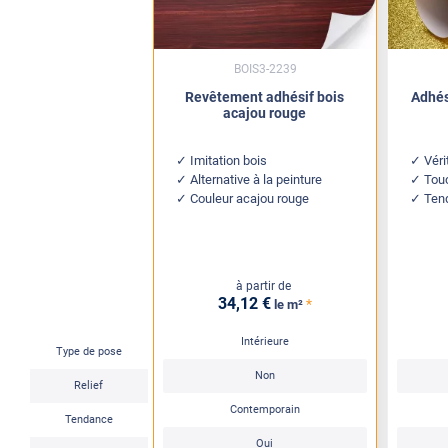
BOIS3-2239
Revêtement adhésif bois
Adhés
acajou rouge
Imitation bois
Véri
Alternative à la peinture
Touc
Couleur acajou rouge
Ten
à partir de
34
,12
€
*
le m²
Intérieure
Type de pose
Non
Relief
Contemporain
Tendance
Oui