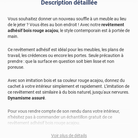
Description détaillée
Vous souhaitez donner un nouveau souffle à un meuble au lieu
de le jeter ? Vous êtes au bon endroit ! Avec notre
revêtement
adhésif bois rouge acajou
, le style contemporain est à portée de
main.
Ce revêtement adhésif est idéal pour les meubles, les plans de
travail, les crédences ou encore les portes. Seule précaution à
prendre : que la surface en question soit bien lisse et non
poreuse.
Avec son imitation bois et sa couleur rouge acajou, donnez du
cachet à votre intérieur simplement et rapidement. L’imitation de
ce revêtement est similaire à du bois naturel, jusqu'aux nervures.
Dynamisme assuré
.
Pour vous rendre compte de son rendu dans votre intérieur,
n’hésitez pas à commander un échantillon gratuit de ce
revêtement adhésif bois rouge acajou.
Voir plus de détails
Référence commerciale :
BOIS32239
.