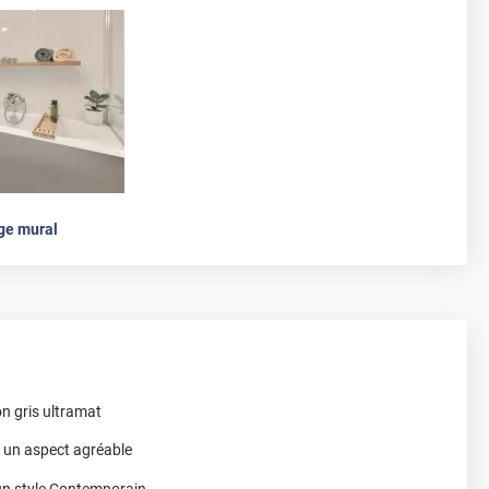
ge mural
on gris ultramat
r un aspect agréable
 un style Contemporain