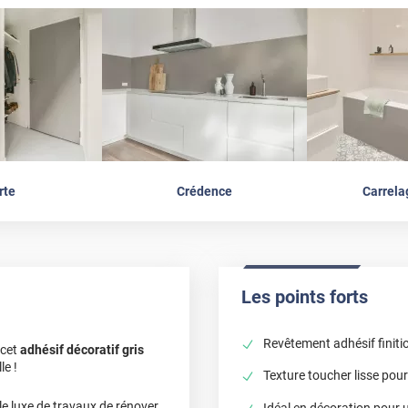
rte
Crédence
Carrela
Les points forts
Revêtement adhésif finiti
 cet
adhésif décoratif gris
le !
Texture toucher lisse pou
 le luxe de travaux de rénover
Idéal en décoration pour