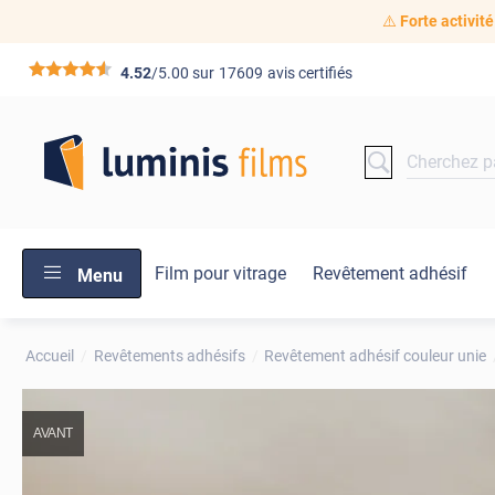
⚠️
Forte activité
*****
4.52
/5.00 sur
17609
avis certifiés
Film pour vitrage
Revêtement adhésif
Menu
Accueil
Revêtements adhésifs
Revêtement adhésif couleur unie
AVANT