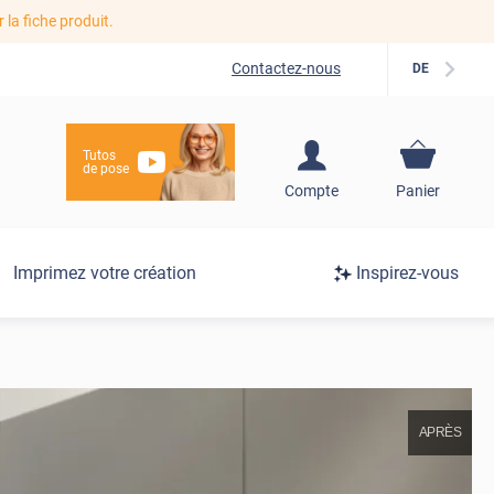
r la fiche produit.
Contactez-nous
DE
Tutos
de pose
S'inscrire / Se
Compte
Panier
connecter
Connexion
Imprimez votre création
Inspirez-vous
/
Inscription
APRÈS