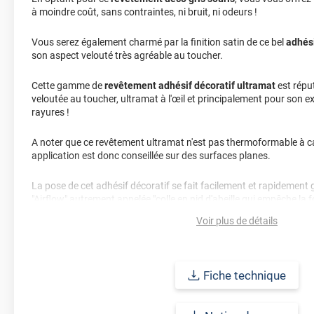
à moindre coût, sans contraintes, ni bruit, ni odeurs !
Vous serez également charmé par la finition satin de ce bel
adhési
son aspect velouté très agréable au toucher.
Cette gamme de
revêtement adhésif décoratif ultramat
est répu
veloutée au toucher, ultramat à l'œil et principalement pour son e
rayures !
A noter que ce revêtement ultramat n'est pas thermoformable à ca
application est donc conseillée sur des surfaces planes.
La pose de cet adhésif décoratif se fait facilement et rapidement 
"Airflow" autrement appelée "colle en nid d'abeille qui empêche la f
grâce aux micro-canaux présents sur la partie adhésive, pour un 
Voir plus de détails
Durabilité :
10 ans en pose intérieure (anti craquèlement, écaillag
jaunissement)
Fiche technique
Afin de vous rendre compte de la qualité et de son rendu véritable
faire une demande d'échantillon gratuite.