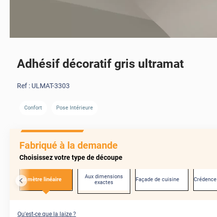
Adhésif décoratif gris ultramat
Ref :
ULMAT-3303
Confort
Pose Intérieure
AVANT
Fabriqué à la demande
Choisissez votre type de découpe
Aux dimensions
Au mètre linéaire
Façade de cuisine
Crédence
exactes
Qu'est-ce que la laize ?