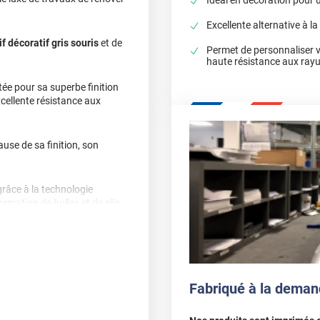
Excellente alternative à la
f décoratif gris souris
et de
Permet de personnaliser 
haute résistance aux ray
tée pour sa superbe finition
xcellente résistance aux
use de sa finition, son
grâce à la technologie
ormation de bulles et de plis
rendu exceptionnel !
e, délamination et
Fabriqué à la deman
, nous vous conseillons de