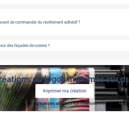
vant de commander du revêtement adhésif ?
sur des façades de cuisine ?
réations ou logos imprimés sur du 
Imprimer ma création
Nos graphistes adaptent vos créations ✨