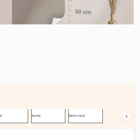
APRÈS
nd
Arche
Demi-rond