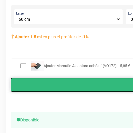
Laize
Lo
Ajoutez
1.5
ml
en plus et profitez de
-
1
%
Ajouter
Maroufle Alcantara adhésif (VO172)
-
5
,85
€
Disponible