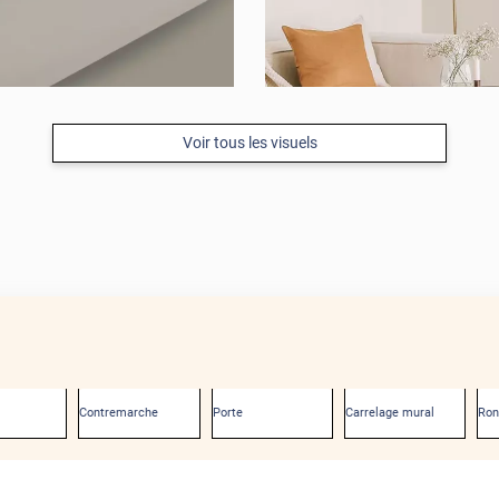
Voir tous les visuels
Contremarche
Porte
Carrelage mural
Ro