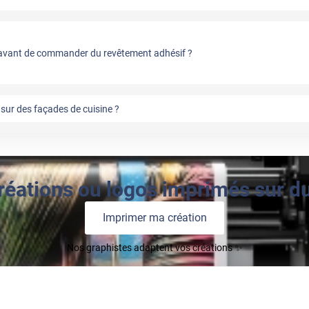
vant de commander du revêtement adhésif ?
sur des façades de cuisine ?
réations ou logos imprimés sur du 
Imprimer ma création
Nos graphistes adaptent vos créations ✨