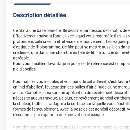
Description détaillée
Ce film à une base blanche. Se dessine par dessus des motifs d
Effectivement suivant l'angle avec lequel vous regardé le film, l
profondeur, cela crée un effet visuel de mouvement. Les vagues par
d'optique de l'hologramme. Ce film peut se mettre aussi bien dans
crédence, que dans une chambre en tête de lit. Le touché du revêt
agréable.
Pour vous faciliter davantage la pose, cette référence est compos
nid d'abeilles.
Pour habiller vos meubles et vos murs de cet adhésif,
c'est facile
!
en "nid d'abeilles", l'évacuation des bulles d'air à l'aide d'une marou
accro. Comptez ainsi sur une application du revêtement décoratif 
nécessite aucun travaux. De plus, ce revêtement adhésif est ther
la chaleur, l'adhésif s'adapte à la surface sur laquelle vous l'insta
formes de l'ameublement. Avec la pose de cet adhésif décoratif,
d'économie par rapport à une rénovation classique.
Pour donner une seconde jeunesse à vos murs ou meubles, compte