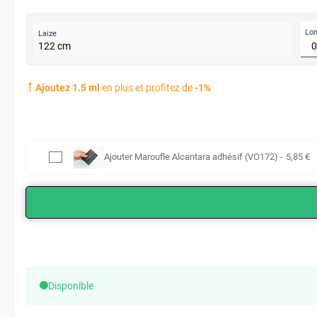
Lo
Laize
122
cm
Ajoutez
1.5
ml
en plus et profitez de
-
1
%
Ajouter
Maroufle Alcantara adhésif (VO172)
-
5
,85
€
Disponible