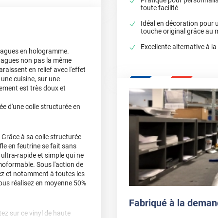
toute facilité
Idéal en décoration pour
touche original grâce au 
Excellente alternative à la
e vagues en hologramme.
es vagues non pas la même
aissent en relief avec l'effet
 une cuisine, sur une
ement est très doux et
ée d'une colle structurée en
 Grâce à sa colle structurée
fle en feutrine se fait sans
ultra-rapide et simple qui ne
moformable. Sous l'action de
llez et notamment à toutes les
 vous réalisez en moyenne 50%
Fabriqué à la deman
z sur ce vinyl de haute