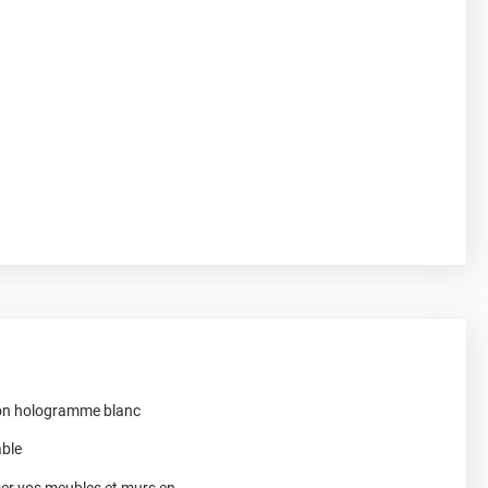
ion hologramme blanc
able
ser vos meubles et murs en