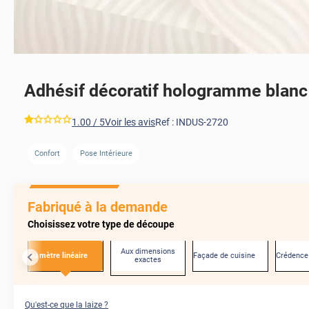
Adhésif décoratif hologramme blanc
*****
1.00
/ 5
Voir les avis
Ref :
INDUS-2720
Confort
Pose Intérieure
AVANT
Fabriqué à la demande
Choisissez votre type de découpe
Aux dimensions
Au mètre linéaire
Façade de cuisine
Crédence
exactes
Qu'est-ce que la laize ?