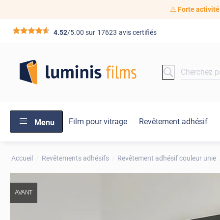
⚠️
Forte activité
*****
4.52
/5.00 sur
17623
avis certifiés
Film pour vitrage
Revêtement adhésif
Menu
Accueil
Revêtements adhésifs
Revêtement adhésif couleur unie
AVANT