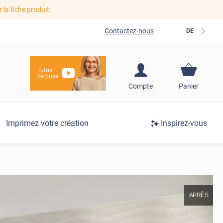
r la fiche produit.
Contactez-nous
DE
Tutos
de pose
S'inscrire / Se
Compte
Panier
connecter
Connexion
Imprimez votre création
Inspirez-vous
/
Inscription
APRÈS