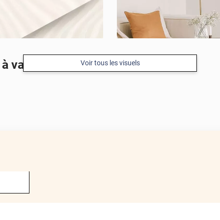
 à vagues
Voir tous les visuels
APRÈS