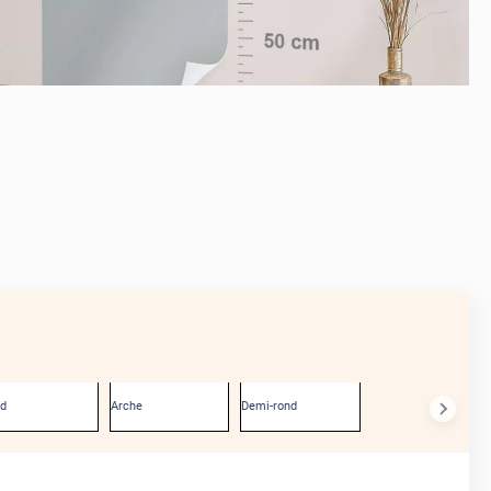
APRÈS
nd
Arche
Demi-rond