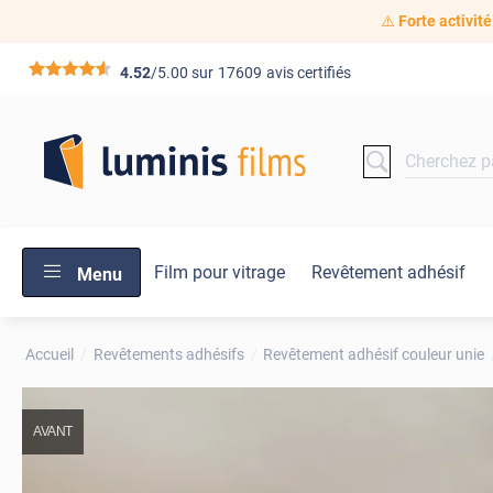
⚠️
Forte activité
*****
4.52
/5.00 sur
17609
avis certifiés
Film pour vitrage
Revêtement adhésif
Menu
Accueil
Revêtements adhésifs
Revêtement adhésif couleur unie
AVANT