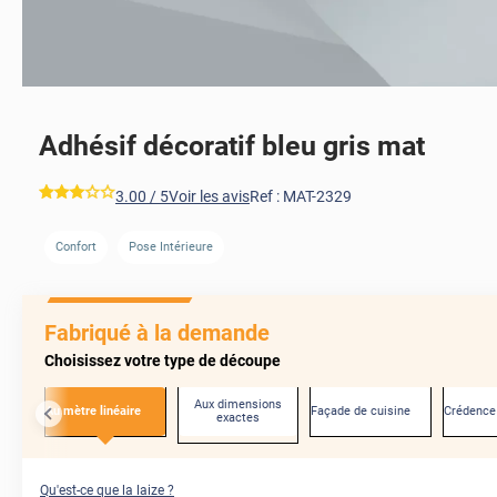
Adhésif décoratif bleu gris mat
*****
3.00
/ 5
Voir les avis
Ref :
MAT-2329
Confort
Pose Intérieure
AVANT
Fabriqué à la demande
Choisissez votre type de découpe
Aux dimensions
Au mètre linéaire
Façade de cuisine
Crédence
exactes
Qu'est-ce que la laize ?