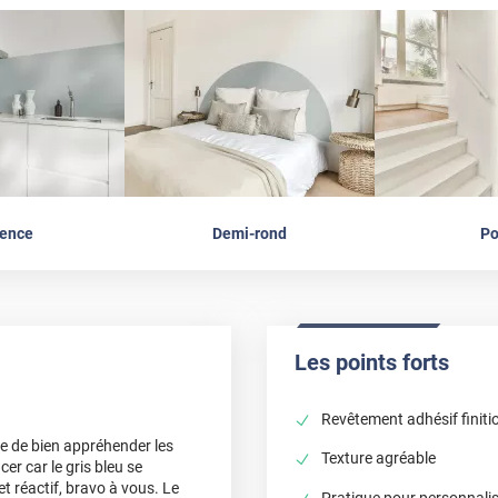
ence
Demi-rond
Po
Les points forts
Revêtement adhésif finiti
ile de bien appréhender les
Texture agréable
r car le gris bleu se
et réactif, bravo à vous. Le
Pratique pour personnali