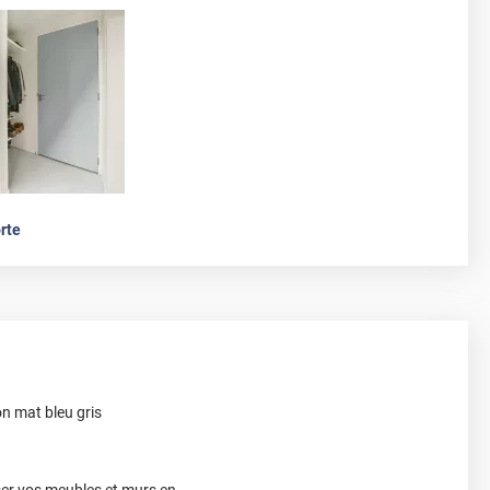
rte
on mat bleu gris
ser vos meubles et murs en