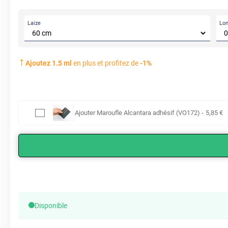
Laize
Lo
Ajoutez
1.5
ml
en plus et profitez de
-
1
%
Ajouter
Maroufle Alcantara adhésif (VO172)
-
5
,85
€
Disponible