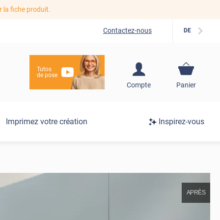
r la fiche produit.
Contactez-nous
DE
Tutos
de pose
S'inscrire / Se
Compte
Panier
connecter
Connexion
Imprimez votre création
Inspirez-vous
/
Inscription
APRÈS