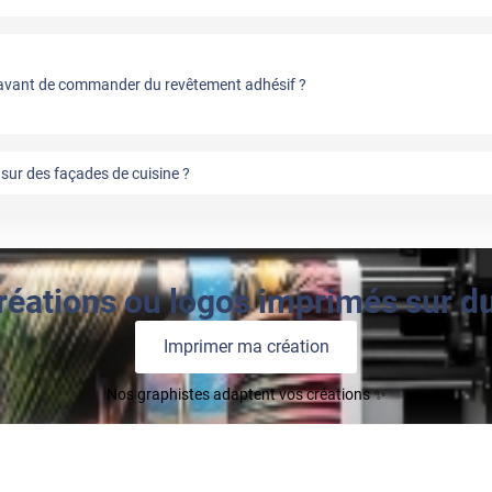
vant de commander du revêtement adhésif ?
sur des façades de cuisine ?
réations ou logos imprimés sur du 
Imprimer ma création
Nos graphistes adaptent vos créations ✨