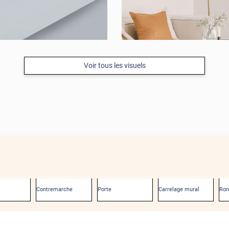
Voir tous les visuels
Contremarche
Porte
Carrelage mural
Ro