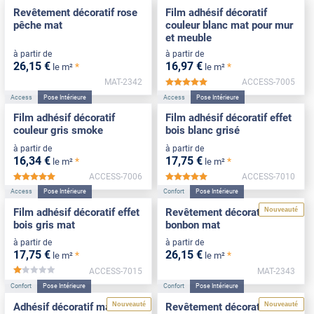
Revêtement décoratif rose
Film adhésif décoratif
pêche mat
couleur blanc mat pour mur
et meuble
à partir de
à partir de
26
,15
€
16
,97
€
*
*
le m²
le m²
MAT-2342
ACCESS-7005
*****
Access
Pose Intérieure
Access
Pose Intérieure
Film adhésif décoratif
Film adhésif décoratif effet
couleur gris smoke
bois blanc grisé
à partir de
à partir de
16
,34
€
17
,75
€
*
*
le m²
le m²
ACCESS-7006
ACCESS-7010
*****
*****
Access
Pose Intérieure
Confort
Pose Intérieure
Nouveauté
Film adhésif décoratif effet
Revêtement décoratif rose
bois gris mat
bonbon mat
à partir de
à partir de
17
,75
€
26
,15
€
*
*
le m²
le m²
ACCESS-7015
MAT-2343
*****
Confort
Pose Intérieure
Confort
Pose Intérieure
Nouveauté
Nouveauté
Adhésif décoratif mat blanc
Revêtement décoratif vert