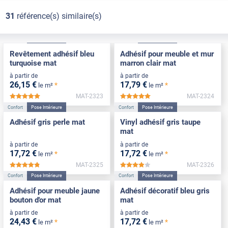
31
référence(s) similaire(s)
Confort
Pose Intérieure
Confort
Pose Intérieure
Revêtement adhésif bleu
Adhésif pour meuble et mur
turquoise mat
marron clair mat
à partir de
à partir de
26
,15
€
17
,79
€
*
*
le m²
le m²
MAT-2323
MAT-2324
*****
*****
Confort
Pose Intérieure
Confort
Pose Intérieure
Adhésif gris perle mat
Vinyl adhésif gris taupe
mat
à partir de
à partir de
17
,72
€
17
,72
€
*
*
le m²
le m²
MAT-2325
MAT-2326
*****
*****
Confort
Pose Intérieure
Confort
Pose Intérieure
Adhésif pour meuble jaune
Adhésif décoratif bleu gris
bouton d'or mat
mat
à partir de
à partir de
24
,43
€
17
,72
€
*
*
le m²
le m²