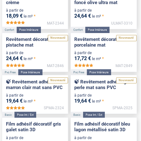
crème
foncé olive ultra mat
à partir de
à partir de
18
,09
€
24
,64
€
*
*
le m²
le m²
MAT-2344
ULMAT-3310
*****
Confort
Pose Intérieure
Confort
Pose Intérieure
Nouveauté
Nouveauté
Revêtement décoratif vert
Revêtement décoratif
pistache mat
porcelaine mat
à partir de
à partir de
24
,64
€
17
,72
€
*
*
le m²
le m²
MAT-2846
MAT-2849
*****
*****
Pvc Free
Pose Intérieure
Pvc Free
Pose Intérieure
Nouveauté
Nouveauté
🍃 Revêtement adhésif
🍃 Revêtement adhésif gris
marron clair mat sans PVC
perle mat sans PVC
à partir de
à partir de
19
,64
€
19
,64
€
*
*
le m²
le m²
SPMA-2324
SPMA-2025
*****
Basic
Pose Int / Ext
Basic
Pose Int / Ext
Film adhésif décoratif gris
Film adhésif décoratif bleu
galet satin 3D
lagon métallisé satin 3D
à partir de
à partir de