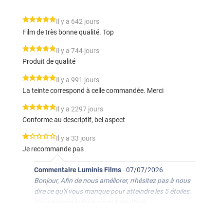
*****
Il y a 642 jours
Film de très bonne qualité. Top
*****
Il y a 744 jours
Produit de qualité
*****
Il y a 991 jours
La teinte correspond à celle commandée. Merci
*****
Il y a 2297 jours
Conforme au descriptif, bel aspect
*****
Il y a 33 jours
Je recommande pas
Commentaire Luminis Films
-
07/07/2026
Bonjour, Afin de nous améliorer, n'hésitez pas à nous
dire ce qu'il vous manque pour atteindre les 5 étoiles.
Vous pouvez le faire via ce formulaire :
https://bit.ly/3z5JOrd Bonne journée, L'équipe