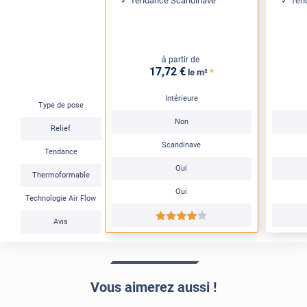
Tendance Scandinave
Ten
à partir de
17
,72
€
*
le m²
Intérieure
Type de pose
Non
Relief
Scandinave
Tendance
Oui
Thermoformable
Oui
Technologie Air Flow
*****
Avis
Vous aimerez aussi !