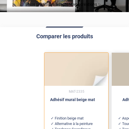
Nos graphistes adaptent vos créations ✨
Comparer les produits
MAT-2335
Adhésif mural beige mat
Adh
Finition beige mat
Asp
Alternative à la peinture
Touc