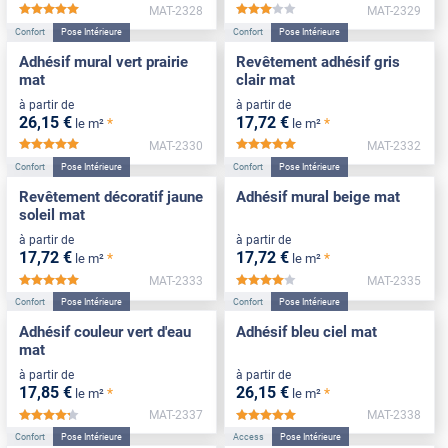
MAT-2328
MAT-2329
*****
*****
Confort
Pose Intérieure
Confort
Pose Intérieure
Adhésif mural vert prairie
Revêtement adhésif gris
mat
clair mat
à partir de
à partir de
26
,15
€
17
,72
€
*
*
le m²
le m²
MAT-2330
MAT-2332
*****
*****
Confort
Pose Intérieure
Confort
Pose Intérieure
Revêtement décoratif jaune
Adhésif mural beige mat
soleil mat
à partir de
à partir de
17
,72
€
17
,72
€
*
*
le m²
le m²
MAT-2333
MAT-2335
*****
*****
Confort
Pose Intérieure
Confort
Pose Intérieure
Adhésif couleur vert d'eau
Adhésif bleu ciel mat
mat
à partir de
à partir de
17
,85
€
26
,15
€
*
*
le m²
le m²
MAT-2337
MAT-2338
*****
*****
Confort
Pose Intérieure
Access
Pose Intérieure