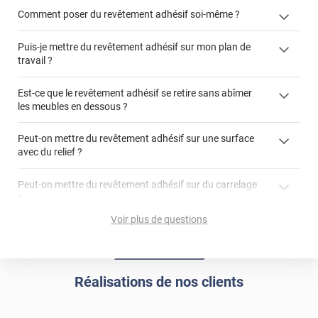
Comment poser du revêtement adhésif soi-même ?
Puis-je mettre du revêtement adhésif sur mon plan de
« Comment poser un revêtement adhésif ? »
travail ?
Est-ce que le revêtement adhésif se retire sans abîmer
les meubles en dessous ?
"Peut-on installer du
Peut-on mettre du revêtement adhésif sur une surface
revêtement adhésif sur un plan de travail de cuisine ?"
avec du relief ?
Peut-on mettre du revêtement adhésif sur du carrelage
?
Partir d'un coin et tirer assez fermement
Voir plus de questions
Utiliser une solution de dépose pour annuler l'action de la
Comment poser du revêtement adhésif dans les angles
colle
?
S'aider d'un décapeur thermique : la colle va ramollir le film
faire appel à un
et la colle. Vous retirez beaucoup plus facilement le
«
poseur professionnel
Réalisations de nos clients
revêtement adhésif.
Réussir la pose d'un revêtement adhésif dans les angles. »
Lisser la surface avec un enduit de lissage au préalable
Commander à la taille des carreaux et réappliquer un joint
propre par dessus