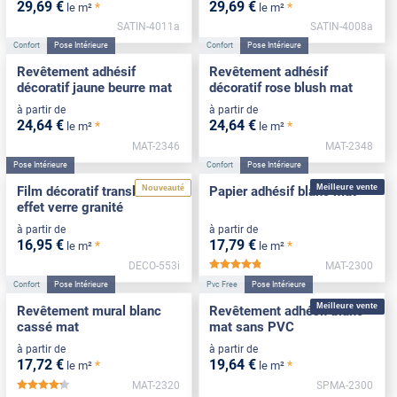
29
,69
€
29
,69
€
*
*
le m²
le m²
SATIN-4011a
SATIN-4008a
Confort
Pose Intérieure
Confort
Pose Intérieure
Revêtement adhésif
Revêtement adhésif
décoratif jaune beurre mat
décoratif rose blush mat
à partir de
à partir de
24
,64
€
24
,64
€
*
*
le m²
le m²
MAT-2346
MAT-2348
Pose Intérieure
Confort
Pose Intérieure
Meilleure vente
Nouveauté
Film décoratif translucide
Papier adhésif blanc mat
effet verre granité
à partir de
à partir de
16
,95
€
17
,79
€
*
*
le m²
le m²
DECO-553i
MAT-2300
*****
Confort
Pose Intérieure
Pvc Free
Pose Intérieure
Meilleure vente
Revêtement mural blanc
Revêtement adhésif blanc
cassé mat
mat sans PVC
à partir de
à partir de
17
,72
€
19
,64
€
*
*
le m²
le m²
MAT-2320
SPMA-2300
*****