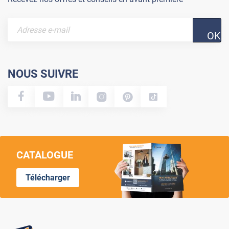
OK
NOUS SUIVRE
CATALOGUE
Télécharger
Lumi