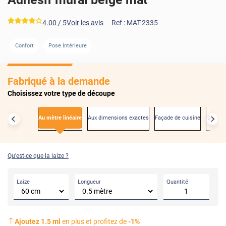
*****
4.00
/ 5
Voir les avis
Ref :
MAT-2335
Confort
Pose Intérieure
AVANT
Fabriqué à la demande
Choisissez votre type de découpe
Au mètre linéaire
Aux dimensions exactes
Façade de cuisine
Créden
Qu'est-ce que la laize ?
Laize
Longueur
Quantité
Ajoutez
1.5
ml
en plus et profitez de
-
1
%