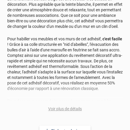
décoration. Plus agréable que la teinte blanche, il permet en effet
de créer une atmosphère douce et relaxante, tout en permettant
de nombreuses associations. Que ce soit pour une ambiance
bien-être ou une décoration plus chic, cet adhésif vous permettra
de changer la couleur d'un meuble ou d'un mur en un clin d'oeil.
Pour habiller vos meubles et vos murs de cet adhésif,
c'est facile
! Grâce à sa colle structurée en "nid d'abeilles", l'évacuation des
bulles d'air à l'aide d'une maroufle en feutrine se fait sans accro.
Comptez ainsi sur une application du revêtement décoratif ultra-
rapide et simple qui ne nécessite aucun travaux. De plus, ce
revêtement adhésif est thermoformable. Sous l'action de la
chaleur, l'adhésif s'adapte à la surface sur laquelle vous l'installez
et notamment à toutes les formes de l'ameublement. Avec la
pose de cet adhésif décoratif, vous réalisez en moyenne 50%
d'économie par rapport à une rénovation classique.
Pour donner une seconde jeunesse à vos murs ou meubles,
comptez sur ce vinyl de haute qualité avec une excellente
Voir plus de détails
résistance à l’eau, à la saleté, à l’abrasion, aux UV et à l’usure.
Grâce à son épaisseur, cet adhésif masque également les petites
imperfections. Classé A+ au test C.O.V et C-s2,d0 au feu, ce
revêtement peut être installé dans un lieu ouvert public.