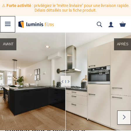
⚠️
Forte activité
: privilégiez le "mètre linéaire" pour une livraison rapide.
Délais détaillés sur la fiche produit.
AVANT
APRÈS
Adhésif mural beige mat