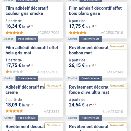
Film adhésif décoratif
Film adhésif décoratif effet
couleur gris smoke
bois blanc grisé
à partir de
à partir de
16
,34
€
17
,75
€
*
*
le m²
le m²
ACCESS-7006
ACCESS-7010
*****
*****
Access
Pose Intérieure
Confort
Pose Intérieure
Nouveauté
Film adhésif décoratif effet
Revêtement décoratif rose
bois gris mat
bonbon mat
à partir de
à partir de
17
,75
€
26
,15
€
*
*
le m²
le m²
ACCESS-7015
MAT-2343
*****
Confort
Pose Intérieure
Confort
Pose Intérieure
Nouveauté
Nouveauté
Adhésif décoratif mat blanc
Revêtement décoratif vert
crème
foncé olive ultra mat
à partir de
à partir de
18
,09
€
24
,64
€
*
*
le m²
le m²
MAT-2344
ULMAT-3310
*****
Confort
Pose Intérieure
Confort
Pose Intérieure
Nouveauté
Nouveauté
Revêtement décoratif vert
Revêtement décoratif