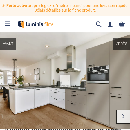
⚠️
Forte activité
: privilégiez le "mètre linéaire" pour une livraison rapide.
Délais détaillés sur la fiche produit.
AVANT
APRÈS
Adhésif pour meuble et mur marron