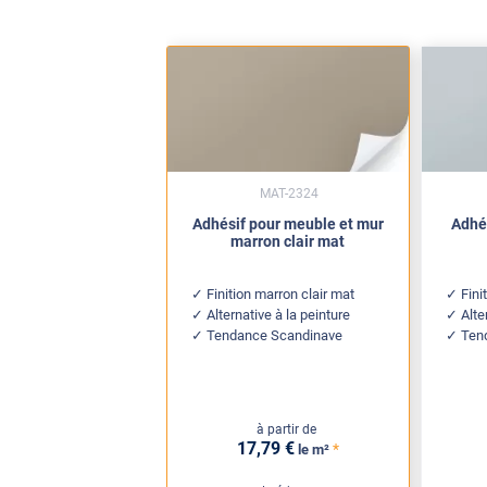
MAT-2324
Adhésif pour meuble et mur
Adhés
marron clair mat
Finition marron clair mat
Fini
Alternative à la peinture
Alte
Tendance Scandinave
Ten
à partir de
17
,79
€
*
le m²