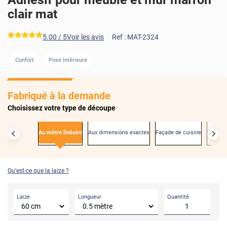
clair mat
*****
5.00
/ 5
Voir les avis
Ref :
MAT-2324
Confort
Pose Intérieure
AVANT
Fabriqué à la demande
Choisissez votre type de découpe
Au mètre linéaire
Aux dimensions exactes
Façade de cuisine
Créden
Qu'est-ce que la laize ?
Laize
Longueur
Quantité