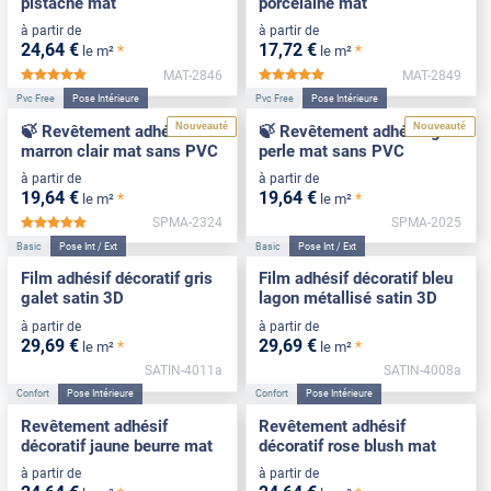
pistache mat
porcelaine mat
à partir de
à partir de
24
,64
€
17
,72
€
*
*
le m²
le m²
MAT-2846
MAT-2849
*****
*****
Pvc Free
Pose Intérieure
Pvc Free
Pose Intérieure
Nouveauté
Nouveauté
🍃 Revêtement adhésif
🍃 Revêtement adhésif gris
marron clair mat sans PVC
perle mat sans PVC
à partir de
à partir de
19
,64
€
19
,64
€
*
*
le m²
le m²
SPMA-2324
SPMA-2025
*****
Basic
Pose Int / Ext
Basic
Pose Int / Ext
Film adhésif décoratif gris
Film adhésif décoratif bleu
galet satin 3D
lagon métallisé satin 3D
à partir de
à partir de
29
,69
€
29
,69
€
*
*
le m²
le m²
SATIN-4011a
SATIN-4008a
Confort
Pose Intérieure
Confort
Pose Intérieure
Revêtement adhésif
Revêtement adhésif
décoratif jaune beurre mat
décoratif rose blush mat
à partir de
à partir de