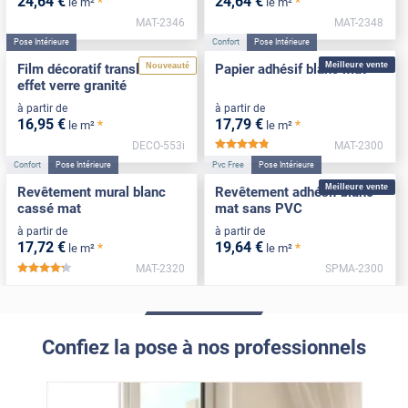
24
,64
€
24
,64
€
*
*
le m²
le m²
MAT-2346
MAT-2348
Pose Intérieure
Confort
Pose Intérieure
Meilleure vente
Nouveauté
Film décoratif translucide
Papier adhésif blanc mat
effet verre granité
à partir de
à partir de
16
,95
€
17
,79
€
*
*
le m²
le m²
DECO-553i
MAT-2300
*****
Confort
Pose Intérieure
Pvc Free
Pose Intérieure
Meilleure vente
Revêtement mural blanc
Revêtement adhésif blanc
cassé mat
mat sans PVC
à partir de
à partir de
17
,72
€
19
,64
€
*
*
le m²
le m²
MAT-2320
SPMA-2300
*****
Confiez la pose à nos professionnels