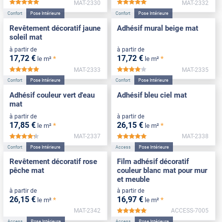
MAT-2330
MAT-2332
*****
*****
Confort
Pose Intérieure
Confort
Pose Intérieure
Revêtement décoratif jaune
Adhésif mural beige mat
soleil mat
à partir de
à partir de
17
,72
€
17
,72
€
*
*
le m²
le m²
MAT-2333
MAT-2335
*****
*****
Confort
Pose Intérieure
Confort
Pose Intérieure
Adhésif couleur vert d'eau
Adhésif bleu ciel mat
mat
à partir de
à partir de
17
,85
€
26
,15
€
*
*
le m²
le m²
MAT-2337
MAT-2338
*****
*****
Confort
Pose Intérieure
Access
Pose Intérieure
Revêtement décoratif rose
Film adhésif décoratif
pêche mat
couleur blanc mat pour mur
et meuble
à partir de
à partir de
26
,15
€
16
,97
€
*
*
le m²
le m²
MAT-2342
ACCESS-7005
*****
Access
Pose Intérieure
Access
Pose Intérieure