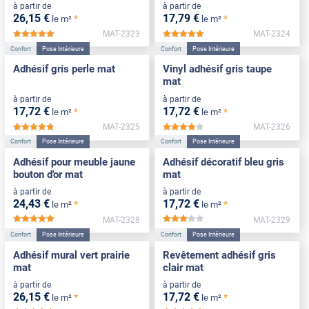
à partir de
à partir de
26
,15
€
17
,79
€
*
*
le m²
le m²
MAT-2323
MAT-2324
*****
*****
Confort
Pose Intérieure
Confort
Pose Intérieure
Adhésif gris perle mat
Vinyl adhésif gris taupe
mat
à partir de
à partir de
17
,72
€
17
,72
€
*
*
le m²
le m²
MAT-2325
MAT-2326
*****
*****
Confort
Pose Intérieure
Confort
Pose Intérieure
Adhésif pour meuble jaune
Adhésif décoratif bleu gris
bouton d'or mat
mat
à partir de
à partir de
24
,43
€
17
,72
€
*
*
le m²
le m²
MAT-2328
MAT-2329
*****
*****
Confort
Pose Intérieure
Confort
Pose Intérieure
Adhésif mural vert prairie
Revêtement adhésif gris
mat
clair mat
à partir de
à partir de
26
,15
€
17
,72
€
*
*
le m²
le m²