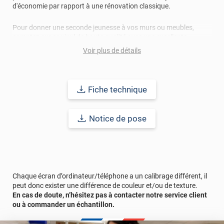
d'économie par rapport à une rénovation classique.
Pour donner une seconde jeunesse à vos murs ou meubles,
comptez sur ce vinyl de haute qualité avec une excellente
résistance à l’eau, à la saleté, à l’abrasion, aux UV et à l’usure.
Voir plus de détails
Grâce à son épaisseur, cet adhésif masque également les petites
imperfections. Classé A+ au test C.O.V et C-s2,d0 au feu, ce
revêtement peut être installé dans un lieu ouvert public.
Fiche technique
Durabilité
: 10 ans en pose intérieur (anti craquèlement,
écaillage, délamination et jaunissement)
Notice de pose
Afin de vous rendre compte de la qualité et de son rendu
véritable, nous vous conseillons de faire une demande
d'échantillons gratuite.
Chaque écran d’ordinateur/téléphone a un calibrage différent, il
peut donc exister une différence de couleur et/ou de texture.
En cas de doute, n’hésitez pas à contacter notre service client
ou à commander un échantillon.