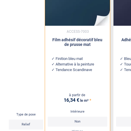
ACCESS-7003
Film adhésif décoratif bleu
Adhés
de prusse mat
Finition bleu mat
Bleu
Alternative à la peinture
Touc
Tendance Scandinave
Ten
à partir de
16
,34
€
*
le m²
Intérieure
Type de pose
Non
Relief