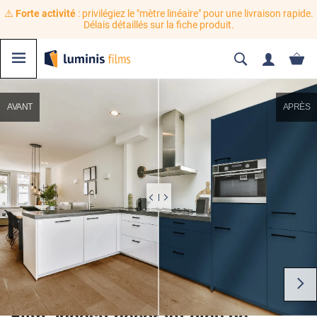
⚠️
Forte activité
: privilégiez le "mètre linéaire" pour une livraison rapide.
Délais détaillés sur la fiche produit.
AVANT
APRÈS
Film adhésif décoratif bleu de