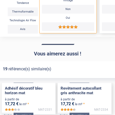
Vintage
Tendance
Non
Thermoformable
Oui
Technologie Air Flow
*****
Avis
Vous aimerez aussi !
19
référence(s) similaire(s)
Confort
Pose Intérieure
Confort
Pose Intérieure
Adhésif décoratif bleu
Revêtement autocollant
horizon mat
gris anthracite mat
à partir de
à partir de
17
,72
€
17
,72
€
*
*
le m²
le m²
MAT-2331
MAT-2334
*****
*****