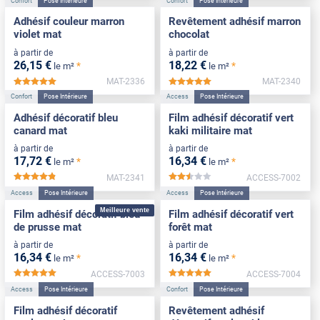
Confort
Pose Intérieure
Confort
Pose Intérieure
Adhésif couleur marron
Revêtement adhésif marron
violet mat
chocolat
à partir de
à partir de
26
,15
€
18
,22
€
*
*
le m²
le m²
MAT-2336
MAT-2340
*****
*****
Confort
Pose Intérieure
Access
Pose Intérieure
Adhésif décoratif bleu
Film adhésif décoratif vert
canard mat
kaki militaire mat
à partir de
à partir de
17
,72
€
16
,34
€
*
*
le m²
le m²
MAT-2341
ACCESS-7002
*****
*****
Access
Pose Intérieure
Access
Pose Intérieure
Meilleure vente
Film adhésif décoratif bleu
Film adhésif décoratif vert
de prusse mat
forêt mat
à partir de
à partir de
16
,34
€
16
,34
€
*
*
le m²
le m²
ACCESS-7003
ACCESS-7004
*****
*****
Access
Pose Intérieure
Confort
Pose Intérieure
Film adhésif décoratif
Revêtement adhésif