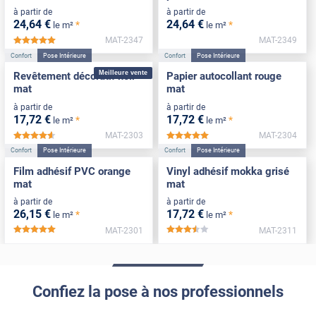
à partir de
à partir de
24
,64
€
24
,64
€
*
*
le m²
le m²
MAT-2347
MAT-2349
*****
Confort
Pose Intérieure
Confort
Pose Intérieure
Meilleure vente
Revêtement décoratif noir
Papier autocollant rouge
mat
mat
à partir de
à partir de
17
,72
€
17
,72
€
*
*
le m²
le m²
MAT-2303
MAT-2304
*****
*****
Confort
Pose Intérieure
Confort
Pose Intérieure
Film adhésif PVC orange
Vinyl adhésif mokka grisé
mat
mat
à partir de
à partir de
26
,15
€
17
,72
€
*
*
le m²
le m²
MAT-2301
MAT-2311
*****
*****
Confiez la pose à nos professionnels