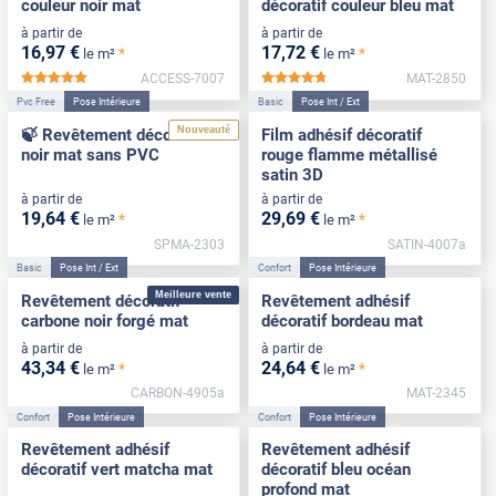
couleur noir mat
décoratif couleur bleu mat
à partir de
à partir de
16
,97
€
17
,72
€
*
*
le m²
le m²
ACCESS-7007
MAT-2850
*****
*****
Pvc Free
Pose Intérieure
Basic
Pose Int / Ext
Nouveauté
🍃 Revêtement décoratif
Film adhésif décoratif
noir mat sans PVC
rouge flamme métallisé
satin 3D
à partir de
à partir de
19
,64
€
29
,69
€
*
*
le m²
le m²
SPMA-2303
SATIN-4007a
Basic
Pose Int / Ext
Confort
Pose Intérieure
Meilleure vente
Revêtement décoratif
Revêtement adhésif
carbone noir forgé mat
décoratif bordeau mat
à partir de
à partir de
43
,34
€
24
,64
€
*
*
le m²
le m²
CARBON-4905a
MAT-2345
Confort
Pose Intérieure
Confort
Pose Intérieure
Revêtement adhésif
Revêtement adhésif
décoratif vert matcha mat
décoratif bleu océan
profond mat