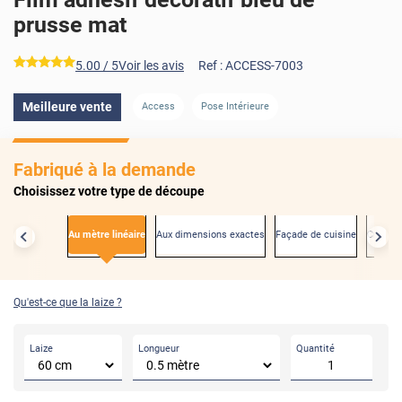
prusse mat
*****
5.00
/ 5
Voir les avis
Ref :
ACCESS-7003
Meilleure vente
Access
Pose Intérieure
AVANT
Fabriqué à la demande
Choisissez votre type de découpe
Au mètre linéaire
Aux dimensions exactes
Façade de cuisine
Créden
Qu'est-ce que la laize ?
Laize
Longueur
Quantité