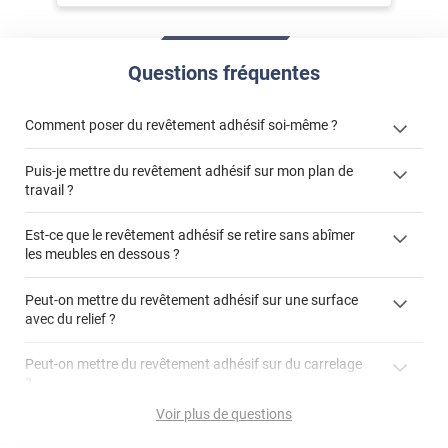
Questions fréquentes
Comment poser du revêtement adhésif soi-même ?
Puis-je mettre du revêtement adhésif sur mon plan de
« Comment poser un revêtement adhésif ? »
travail ?
Est-ce que le revêtement adhésif se retire sans abîmer
les meubles en dessous ?
"Peut-on installer du
Peut-on mettre du revêtement adhésif sur une surface
revêtement adhésif sur un plan de travail de cuisine ?"
avec du relief ?
Peut-on mettre du revêtement adhésif sur du carrelage
?
Partir d'un coin et tirer assez fermement
Voir plus de questions
Utiliser une solution de dépose pour annuler l'action de la
Comment poser du revêtement adhésif dans les angles
colle
?