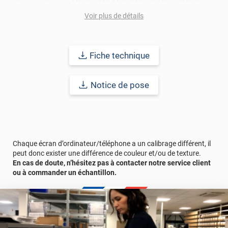
classement au feu M1, CE, IMO, MED, RAIL, REACH, TCHIBO,
TABER TEST, VOC. N'hésitez pas à prendre connaissance de la
Voir plus de détails
fiche technique ou à contacter nos conseillers pour toutes
questions au sujet des normes de ces revêtements adhésifs.
Durabilité : 5 à 8 ans en pose intérieure (anti craquèlement,
Fiche technique
écaillage, délamination et jaunissement)
Notice de pose
Afin de vous rendre compte de la qualité et de son rendu
véritable, nous vous conseillons de faire une demande
d'échantillon gratuite.
Chaque écran d’ordinateur/téléphone a un calibrage différent, il
peut donc exister une différence de couleur et/ou de texture.
En cas de doute, n’hésitez pas à contacter notre service client
ou à commander un échantillon.