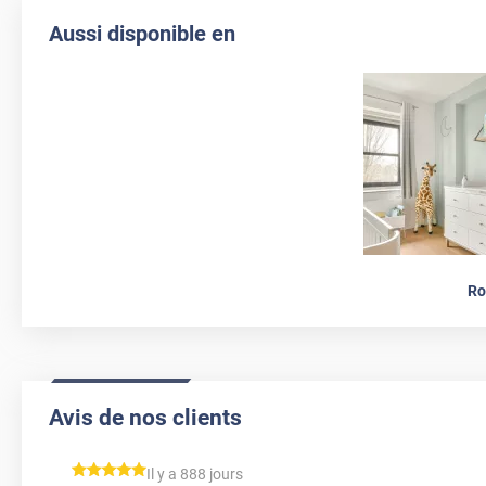
Aussi disponible en
Ro
Avis de nos clients
*****
Il y a 888 jours