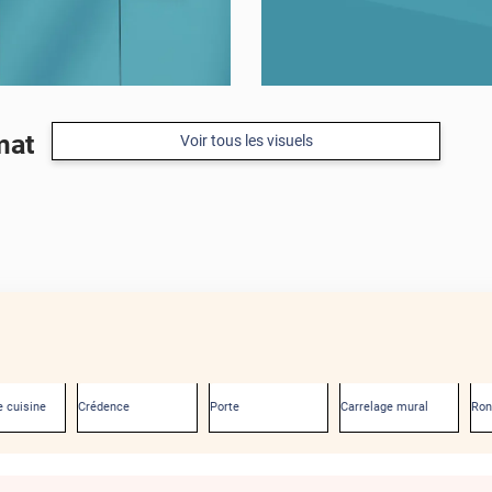
mat
Voir tous les visuels
 cuisine
Crédence
Porte
Carrelage mural
Ro