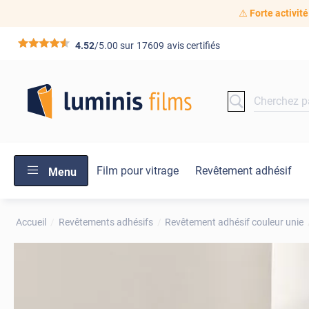
⚠️
Forte activité
*****
4.52
/5.00 sur
17609
avis certifiés
Film pour vitrage
Revêtement adhésif
Menu
Accueil
Revêtements adhésifs
Revêtement adhésif couleur unie