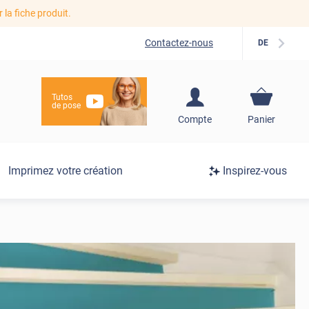
r la fiche produit.
Contactez-nous
DE
Tutos
de pose
S'inscrire / Se
Compte
Panier
connecter
Connexion
Imprimez votre création
Inspirez-vous
/
Inscription