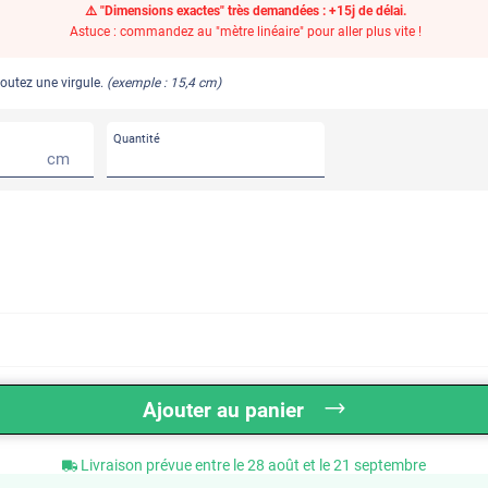
⚠️ "Dimensions exactes" très demandées : +15j de délai.
Astuce : commandez au "mètre linéaire" pour aller plus vite !
joutez une virgule.
(exemple : 15,4 cm)
Quantité
cm
Ajouter au panier
Livraison prévue entre le 28 août et le 21 septembre