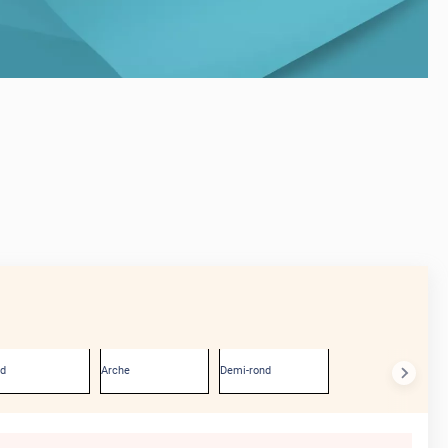
AVANT
nd
Arche
Demi-rond