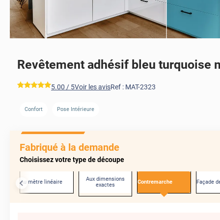
Revêtement adhésif bleu turquoise 
*****
5.00
/ 5
Voir les avis
Ref :
MAT-2323
Confort
Pose Intérieure
Fabriqué à la demande
Choisissez votre type de découpe
Aux dimensions
Au mètre linéaire
Contremarche
Façade de
exactes