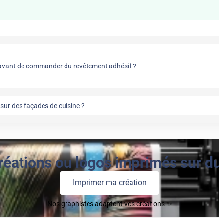
vant de commander du revêtement adhésif ?
sur des façades de cuisine ?
réations ou logos imprimés sur du 
Imprimer ma création
Nos graphistes adaptent vos créations ✨