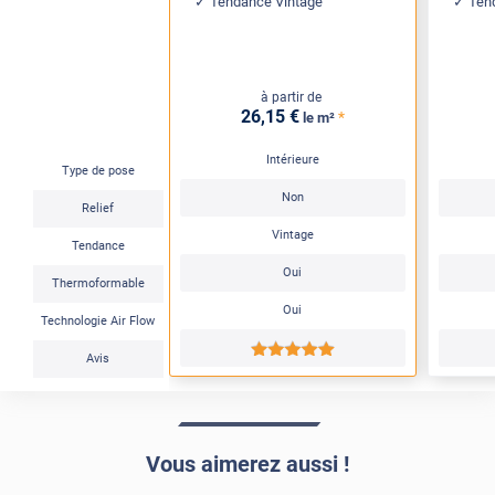
Tendance Vintage
Ten
à partir de
26
,15
€
*
le m²
Intérieure
Type de pose
Non
Relief
Vintage
Tendance
Oui
Thermoformable
Oui
Technologie Air Flow
*****
Avis
Vous aimerez aussi !