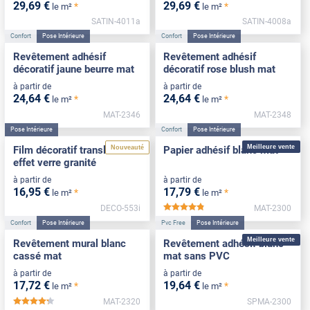
29
,69
€
29
,69
€
*
*
le m²
le m²
SATIN-4011a
SATIN-4008a
Confort
Pose Intérieure
Confort
Pose Intérieure
Revêtement adhésif
Revêtement adhésif
décoratif jaune beurre mat
décoratif rose blush mat
à partir de
à partir de
24
,64
€
24
,64
€
*
*
le m²
le m²
MAT-2346
MAT-2348
Pose Intérieure
Confort
Pose Intérieure
Meilleure vente
Nouveauté
Film décoratif translucide
Papier adhésif blanc mat
effet verre granité
à partir de
à partir de
16
,95
€
17
,79
€
*
*
le m²
le m²
DECO-553i
MAT-2300
*****
Confort
Pose Intérieure
Pvc Free
Pose Intérieure
Meilleure vente
Revêtement mural blanc
Revêtement adhésif blanc
cassé mat
mat sans PVC
à partir de
à partir de
17
,72
€
19
,64
€
*
*
le m²
le m²
MAT-2320
SPMA-2300
*****