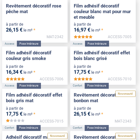
Revêtement décoratif rose
Film adhésif décoratif
pêche mat
couleur blanc mat pour mur
et meuble
à partir de
à partir de
26
,15
€
16
,97
€
*
*
le m²
le m²
MAT-2342
ACCESS-7005
*****
Access
Pose Intérieure
Access
Pose Intérieure
Film adhésif décoratif
Film adhésif décoratif effet
couleur gris smoke
bois blanc grisé
à partir de
à partir de
16
,34
€
17
,75
€
*
*
le m²
le m²
ACCESS-7006
ACCESS-7010
*****
*****
Access
Pose Intérieure
Confort
Pose Intérieure
Nouveauté
Film adhésif décoratif effet
Revêtement décoratif rose
bois gris mat
bonbon mat
à partir de
à partir de
17
,75
€
26
,15
€
*
*
le m²
le m²
ACCESS-7015
MAT-2343
*****
Confort
Pose Intérieure
Confort
Pose Intérieure
Nouveauté
Nouveauté
Adhésif décoratif mat blanc
Revêtement décoratif vert