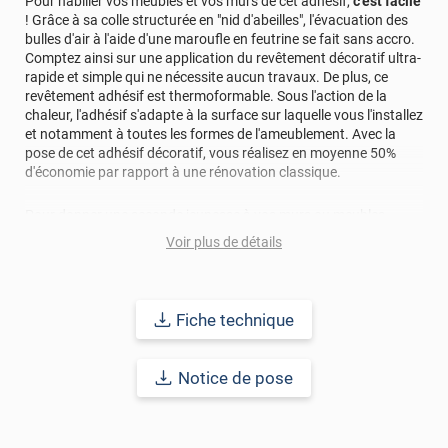
Pour habiller vos meubles et vos murs de cet adhésif,
c'est facile
! Grâce à sa colle structurée en "nid d'abeilles", l'évacuation des
bulles d'air à l'aide d'une maroufle en feutrine se fait sans accro.
Comptez ainsi sur une application du revêtement décoratif ultra-
rapide et simple qui ne nécessite aucun travaux. De plus, ce
revêtement adhésif est thermoformable. Sous l'action de la
chaleur, l'adhésif s'adapte à la surface sur laquelle vous l'installez
et notamment à toutes les formes de l'ameublement. Avec la
pose de cet adhésif décoratif, vous réalisez en moyenne 50%
d'économie par rapport à une rénovation classique.
Pour donner une seconde jeunesse à vos murs ou meubles,
comptez sur ce vinyl de haute qualité avec une excellente
Voir plus de détails
résistance à l’eau, à la saleté, à l’abrasion, aux UV et à l’usure.
Grâce à son épaisseur, cet adhésif masque également les petites
imperfections. Classé A+ au test C.O.V et C-s2,d0 au feu, ce
revêtement peut être installé dans un lieu ouvert public.
Fiche technique
Durabilité
: 10 ans en pose intérieur (anti craquèlement,
écaillage, délamination et jaunissement)
Notice de pose
Afin de vous rendre compte de la qualité et de son rendu
véritable, nous vous conseillons de faire une demande