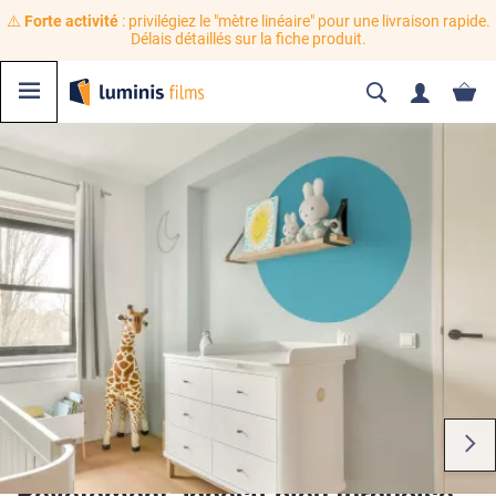
⚠️
Forte activité
: privilégiez le "mètre linéaire" pour une livraison rapide.
Délais détaillés sur la fiche produit.
Revêtement adhésif bleu turquoise