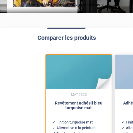
Nos graphistes adaptent vos créations ✨
Comparer les produits
MAT-2323
Revêtement adhésif bleu
Adhés
turquoise mat
Finition turquoise mat
Fini
Alternative à la peinture
Alte