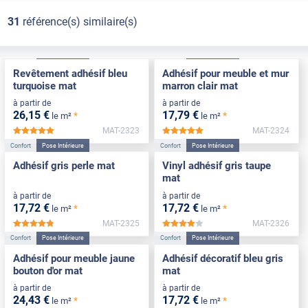
31
référence(s) similaire(s)
Confort
Pose Intérieure
Confort
Pose Intérieure
Revêtement adhésif bleu
Adhésif pour meuble et mur
turquoise mat
marron clair mat
à partir de
à partir de
26
,15
€
17
,79
€
*
*
le m²
le m²
MAT-2323
MAT-2324
*****
*****
Confort
Pose Intérieure
Confort
Pose Intérieure
Adhésif gris perle mat
Vinyl adhésif gris taupe
mat
à partir de
à partir de
17
,72
€
17
,72
€
*
*
le m²
le m²
MAT-2325
MAT-2326
*****
*****
Confort
Pose Intérieure
Confort
Pose Intérieure
Adhésif pour meuble jaune
Adhésif décoratif bleu gris
bouton d'or mat
mat
à partir de
à partir de
24
,43
€
17
,72
€
*
*
le m²
le m²