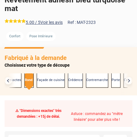
mat
*****
5.00
/ 5
Voir les avis
Ref :
MAT-2323
Confort
Pose Intérieure
Fabriqué à la demande
Choisissez votre type de découpe
sions exactes
Rond
Façade de cuisine
Crédence
Contremarche
Porte
Carrelag
⚠️ "Dimensions exactes" très
Astuce : commandez au "mètre
demandées : +15j de délai.
linéaire" pour aller plus vite !