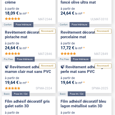
crème
foncé olive ultra mat
à partir de
à partir de
18
,09
€
24
,64
€
*
*
le m²
le m²
MAT-2344
ULMAT-3310
*****
Confort
Pose Intérieure
Confort
Pose Intérieure
Nouveauté
Nouveauté
Revêtement décoratif vert
Revêtement décoratif
pistache mat
porcelaine mat
à partir de
à partir de
24
,64
€
17
,72
€
*
*
le m²
le m²
MAT-2846
MAT-2849
*****
*****
Pvc Free
Pose Intérieure
Pvc Free
Pose Intérieure
Nouveauté
Nouveauté
🍃 Revêtement adhésif
🍃 Revêtement adhésif gris
marron clair mat sans PVC
perle mat sans PVC
à partir de
à partir de
19
,64
€
19
,64
€
*
*
le m²
le m²
SPMA-2324
SPMA-2025
*****
Basic
Pose Int / Ext
Basic
Pose Int / Ext
Film adhésif décoratif gris
Film adhésif décoratif bleu
galet satin 3D
lagon métallisé satin 3D
à partir de
à partir de