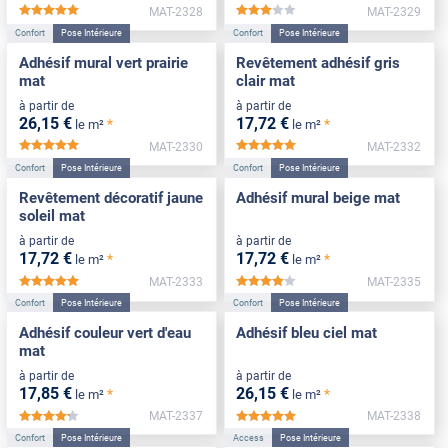
MAT-2328
MAT-2329
*****
*****
Confort
Pose Intérieure
Confort
Pose Intérieure
Adhésif mural vert prairie
Revêtement adhésif gris
mat
clair mat
à partir de
à partir de
26
,15
€
17
,72
€
*
*
le m²
le m²
MAT-2330
MAT-2332
*****
*****
Confort
Pose Intérieure
Confort
Pose Intérieure
Revêtement décoratif jaune
Adhésif mural beige mat
soleil mat
à partir de
à partir de
17
,72
€
17
,72
€
*
*
le m²
le m²
MAT-2333
MAT-2335
*****
*****
Confort
Pose Intérieure
Confort
Pose Intérieure
Adhésif couleur vert d'eau
Adhésif bleu ciel mat
mat
à partir de
à partir de
17
,85
€
26
,15
€
*
*
le m²
le m²
MAT-2337
MAT-2338
*****
*****
Confort
Pose Intérieure
Access
Pose Intérieure