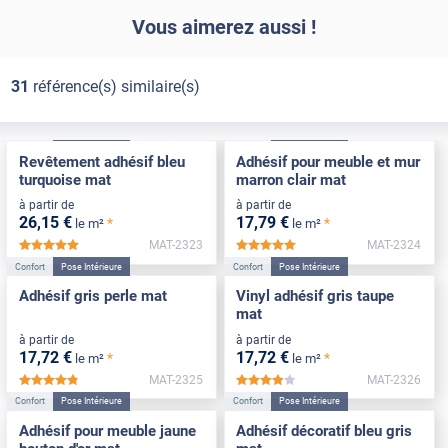
Vous aimerez aussi !
31
référence(s) similaire(s)
Confort
Pose Intérieure
Confort
Pose Intérieure
Revêtement adhésif bleu
Adhésif pour meuble et mur
turquoise mat
marron clair mat
à partir de
à partir de
26
,15
€
17
,79
€
*
*
le m²
le m²
MAT-2323
MAT-2324
*****
*****
Confort
Pose Intérieure
Confort
Pose Intérieure
Adhésif gris perle mat
Vinyl adhésif gris taupe
mat
à partir de
à partir de
17
,72
€
17
,72
€
*
*
le m²
le m²
MAT-2325
MAT-2326
*****
*****
Confort
Pose Intérieure
Confort
Pose Intérieure
Adhésif pour meuble jaune
Adhésif décoratif bleu gris