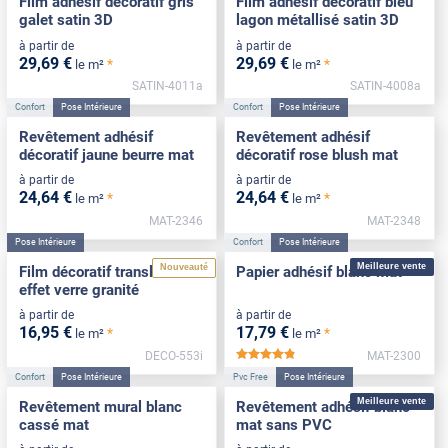
Film adhésif décoratif gris
Film adhésif décoratif bleu
galet satin 3D
lagon métallisé satin 3D
à partir de
à partir de
29
,69
€
29
,69
€
*
*
le m²
le m²
SATIN-4011a
SATIN-4008a
Confort
Pose Intérieure
Confort
Pose Intérieure
Revêtement adhésif
Revêtement adhésif
décoratif jaune beurre mat
décoratif rose blush mat
à partir de
à partir de
24
,64
€
24
,64
€
*
*
le m²
le m²
MAT-2346
MAT-2348
Pose Intérieure
Confort
Pose Intérieure
Meilleure vente
Nouveauté
Film décoratif translucide
Papier adhésif blanc mat
effet verre granité
à partir de
à partir de
16
,95
€
17
,79
€
*
*
le m²
le m²
DECO-553i
MAT-2300
*****
Confort
Pose Intérieure
Pvc Free
Pose Intérieure
Meilleure vente
Revêtement mural blanc
Revêtement adhésif blanc
cassé mat
mat sans PVC