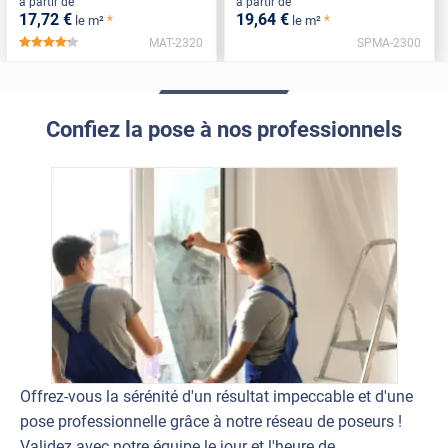
à partir de
à partir de
17
,72
€
19
,64
€
*
*
le m²
le m²
MAT-2320
SPMA-2300
*****
Confiez la pose à nos professionnels
Offrez-vous la sérénité d'un résultat impeccable et d'une
pose professionnelle grâce à notre réseau de poseurs !
Validez avec notre équipe le jour et l'heure de