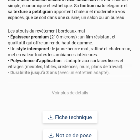
simple, économique et esthétique. Sa
finition mate
élégante et
sa
texture à petit grain
apportent chaleur et modernité à vos
espaces, que ce soit dans une cuisine, un salon ou un bureau.
Les atouts du revêtement bordeaux mat
•
Épaisseur premium
(210 microns) : un film résistant et
qualitatif qui offre un rendu haut de gamme.
• Un
style intemporel
: le jaune beurre mat, raffiné et chaleureux,
met en valeur toutes les ambiances intérieures.
•
Polyvalence d’application
: s’adapte aux surfaces lisses et
vitrages (meubles, tables, crédences, murs, plans de travail).
•
Durabilité jusqu’à 3 ans
(avec un entretien adapté).
Conseils de pose pour un rendu impeccable
• Nettoyez soigneusement la surface (eau savonneuse + chiffon
Voir plus de détails
doux).
• Vérifiez qu’elle est parfaitement sèche et sans résidus.
• Appliquez le film en chassant les bulles d’air pour un fini
uniforme.
Fiche technique
Une préparation simple qui garantit un résultat net et durable.
Notice de pose