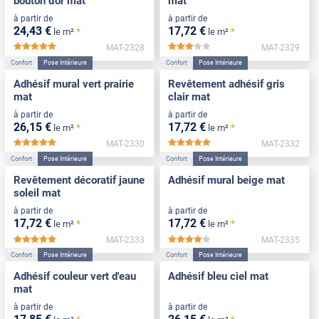
bouton d'or mat
mat
à partir de
à partir de
24
,43
€
17
,72
€
*
*
le m²
le m²
MAT-2328
MAT-2329
*****
*****
Confort
Pose Intérieure
Confort
Pose Intérieure
Adhésif mural vert prairie
Revêtement adhésif gris
mat
clair mat
à partir de
à partir de
26
,15
€
17
,72
€
*
*
le m²
le m²
MAT-2330
MAT-2332
*****
*****
Confort
Pose Intérieure
Confort
Pose Intérieure
Revêtement décoratif jaune
Adhésif mural beige mat
soleil mat
à partir de
à partir de
17
,72
€
17
,72
€
*
*
le m²
le m²
MAT-2333
MAT-2335
*****
*****
Confort
Pose Intérieure
Confort
Pose Intérieure
Adhésif couleur vert d'eau
Adhésif bleu ciel mat
mat
à partir de
à partir de