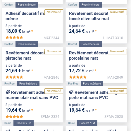
Confort
Pose Intérieure
Confort
Pose Intérieure
Nouveauté
Nouveauté
Adhésif décoratif mat blanc
Revêtement décoratif vert
crème
foncé olive ultra mat
à partir de
à partir de
18
,09
€
24
,64
€
*
*
le m²
le m²
MAT-2344
ULMAT-3310
*****
Confort
Pose Intérieure
Confort
Pose Intérieure
Nouveauté
Nouveauté
Revêtement décoratif vert
Revêtement décoratif
pistache mat
porcelaine mat
à partir de
à partir de
24
,64
€
17
,72
€
*
*
le m²
le m²
MAT-2846
MAT-2849
*****
*****
Pvc Free
Pose Intérieure
Pvc Free
Pose Intérieure
Nouveauté
Nouveauté
🍃 Revêtement adhésif
🍃 Revêtement adhésif gris
marron clair mat sans PVC
perle mat sans PVC
à partir de
à partir de
19
,64
€
19
,64
€
*
*
le m²
le m²
SPMA-2324
SPMA-2025
*****
Basic
Pose Int / Ext
Basic
Pose Int / Ext