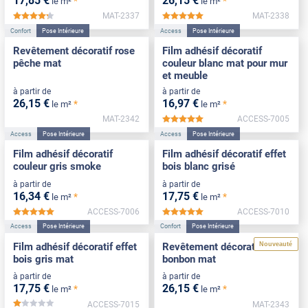
17
,85
€
26
,15
€
*
*
le m²
le m²
MAT-2337
MAT-2338
*****
*****
Confort
Pose Intérieure
Access
Pose Intérieure
Revêtement décoratif rose
Film adhésif décoratif
pêche mat
couleur blanc mat pour mur
et meuble
à partir de
à partir de
26
,15
€
16
,97
€
*
*
le m²
le m²
MAT-2342
ACCESS-7005
*****
Access
Pose Intérieure
Access
Pose Intérieure
Film adhésif décoratif
Film adhésif décoratif effet
couleur gris smoke
bois blanc grisé
à partir de
à partir de
16
,34
€
17
,75
€
*
*
le m²
le m²
ACCESS-7006
ACCESS-7010
*****
*****
Access
Pose Intérieure
Confort
Pose Intérieure
Nouveauté
Film adhésif décoratif effet
Revêtement décoratif rose
bois gris mat
bonbon mat
à partir de
à partir de
17
,75
€
26
,15
€
*
*
le m²
le m²
ACCESS-7015
MAT-2343
*****