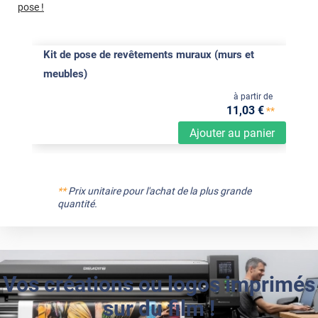
pose !
Kit de pose de revêtements muraux (murs et
meubles)
à partir de
11
,03
€
**
Ajouter au panier
**
Prix unitaire pour l'achat de la plus grande
quantité.
Vos créations ou logos imprimés
sur du film !