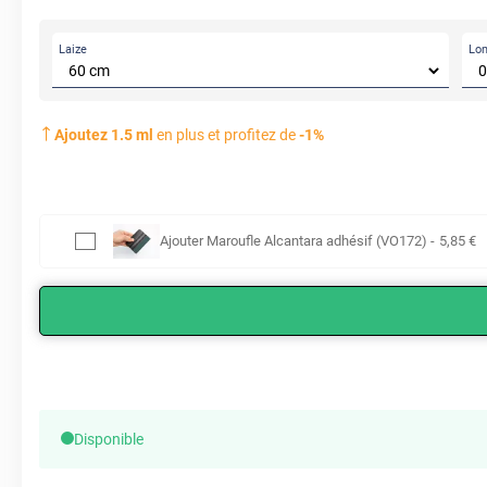
Laize
Lo
Ajoutez
1.5
ml
en plus et profitez de
-
1
%
Ajouter
Maroufle Alcantara adhésif (VO172)
-
5
,85
€
Disponible