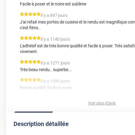
Facile à poser et le noire est sublime
*****
Il y a 897 jours
J'ai refait mes portes de cuisine et le rendu est magnifique
c'est films .
*****
Il y a 1140 jours
L'adhésif est de très bonne qualité et facile à poser. Très sat
vivement.
*****
Il y a 1271 jours
Très beau rendu.. superbe...
*****
Il y a 1290 jours
Bonne qualité, facile à poser
*****
Il y a 1402 jours
Voir plus d'avis
Parfait pour Covering cuisine, facile à poser et solide !
*****
Il y a 1791 jours
Description détaillée
Conforme à la description et de bonne qualité