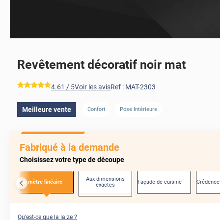
Revêtement décoratif noir mat
*****
4.61
/ 5
Voir les avis
Ref :
MAT-2303
Meilleure vente
Confort
Pose Intérieure
AVANT
Fabriqué à la demande
Choisissez votre type de découpe
Aux dimensions
Au mètre linéaire
Façade de cuisine
Crédence
exactes
Qu'est-ce que la laize ?