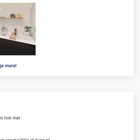
ge mural
on noir mat
ser vos meubles et murs en