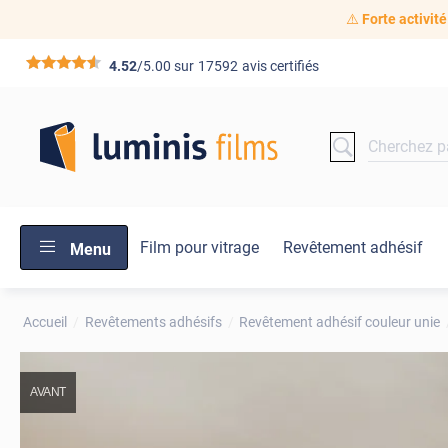
⚠️
Forte activité
*****
4.52
/5.00 sur
17592
avis certifiés
Film pour vitrage
Revêtement adhésif
Menu
Accueil
Revêtements adhésifs
Revêtement adhésif couleur unie
AVANT