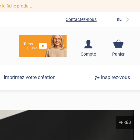
r la fiche produit.
Contactez-nous
DE
Tutos
de pose
S'inscrire / Se
Compte
Panier
connecter
Connexion
Imprimez votre création
Inspirez-vous
/
Inscription
APRÈS