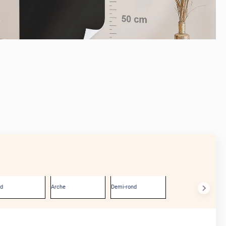
APRÈS
nd
Arche
Demi-rond