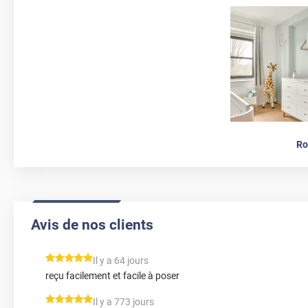
Ro
Avis de nos clients
*****
Il y a 64 jours
reçu facilement et facile à poser
*****
Il y a 773 jours