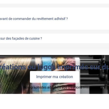
vant de commander du revêtement adhésif ?
sur des façades de cuisine ?
réations ou logos imprimés sur du 
Imprimer ma création
Nos graphistes adaptent vos créations ✨