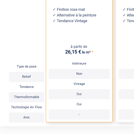
Finition rose mat
Fini
Alternative à la peinture
Alte
Tendance Vintage
Ten
à partir de
26
,15
€
*
le m²
Intérieure
Type de pose
Non
Relief
Vintage
Tendance
Oui
Thermoformable
Oui
Technologie Air Flow
-
Avis