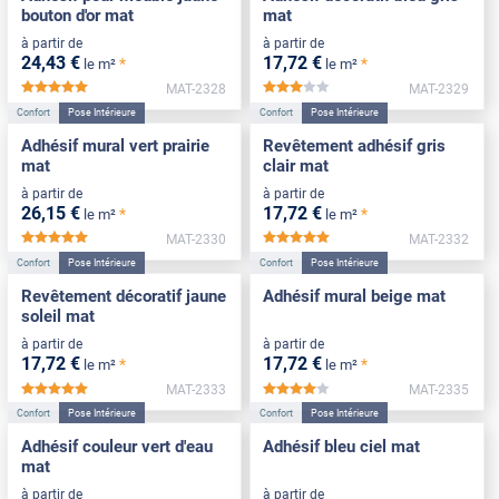
bouton d'or mat
mat
à partir de
à partir de
24
,43
€
17
,72
€
*
*
le m²
le m²
MAT-2328
MAT-2329
*****
*****
Confort
Pose Intérieure
Confort
Pose Intérieure
Adhésif mural vert prairie
Revêtement adhésif gris
mat
clair mat
à partir de
à partir de
26
,15
€
17
,72
€
*
*
le m²
le m²
MAT-2330
MAT-2332
*****
*****
Confort
Pose Intérieure
Confort
Pose Intérieure
Revêtement décoratif jaune
Adhésif mural beige mat
soleil mat
à partir de
à partir de
17
,72
€
17
,72
€
*
*
le m²
le m²
MAT-2333
MAT-2335
*****
*****
Confort
Pose Intérieure
Confort
Pose Intérieure
Adhésif couleur vert d'eau
Adhésif bleu ciel mat
mat
à partir de
à partir de