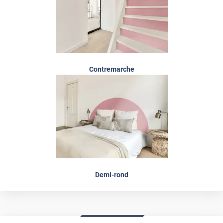
Contremarche
Demi-rond