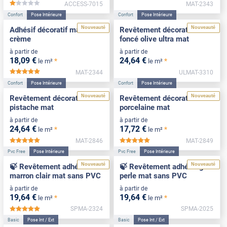
ACCESS-7015
MAT-2343
*****
Confort
Pose Intérieure
Confort
Pose Intérieure
Nouveauté
Nouveauté
Adhésif décoratif mat blanc
Revêtement décoratif vert
crème
foncé olive ultra mat
à partir de
à partir de
18
,09
€
24
,64
€
*
*
le m²
le m²
MAT-2344
ULMAT-3310
*****
Confort
Pose Intérieure
Confort
Pose Intérieure
Nouveauté
Nouveauté
Revêtement décoratif vert
Revêtement décoratif
pistache mat
porcelaine mat
à partir de
à partir de
24
,64
€
17
,72
€
*
*
le m²
le m²
MAT-2846
MAT-2849
*****
*****
Pvc Free
Pose Intérieure
Pvc Free
Pose Intérieure
Nouveauté
Nouveauté
🍃 Revêtement adhésif
🍃 Revêtement adhésif gris
marron clair mat sans PVC
perle mat sans PVC
à partir de
à partir de
19
,64
€
19
,64
€
*
*
le m²
le m²
SPMA-2324
SPMA-2025
*****
Basic
Pose Int / Ext
Basic
Pose Int / Ext