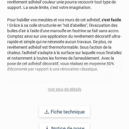
revêtement adhésif couleur unie pourra recouvrir tout type de
support. La seule limite, c'est votre imagination.
Pour habiller vos meubles et vos murs de cet adhésif,
c'est facile
! Grâce à sa colle structurée en "nid d'abeilles", l'évacuation des
bulles d'air à l'aide d'une maroufle en feutrine se fait sans accro.
Comptez ainsi sur une application du revêtement décoratif ultra-
rapide et simple qui ne nécessite aucun travaux. De plus, ce
revêtement adhésif est thermoformable. Sous l'action de la
chaleur, l'adhésif s'adapte à la surface sur laquelle vous l'installez
et notamment à toutes les formes de l'ameublement. Avec la
pose de cet adhésif décoratif, vous réalisez en moyenne 50%
d'économie par rapport à une rénovation classique.
Pour donner une seconde jeunesse à vos murs ou meubles,
comptez sur ce vinyle de haute qualité avec une excellente
Voir plus de détails
résistance à l’eau, à la saleté, à l’abrasion, aux UV et à l’usure.
Grâce à son épaisseur, cet adhésif masque également les petites
imperfections. Classé A+ au test C.O.V et C-s2,d0 au feu, ce
revêtement peut être installé dans un lieu ouvert public.
Fiche technique
Durabilité
: 10 ans en pose intérieur (anti craquèlement,
écaillage, délamination et jaunissement)
Notice de pose