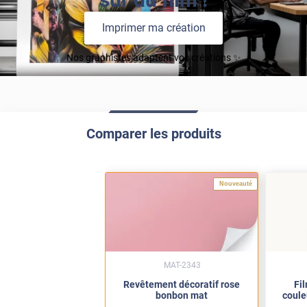
Imprimer ma création
Nos graphistes adaptent vos créations ✨
Comparer les produits
Nouveauté
MAT-2343
Revêtement décoratif rose
Fi
bonbon mat
coule