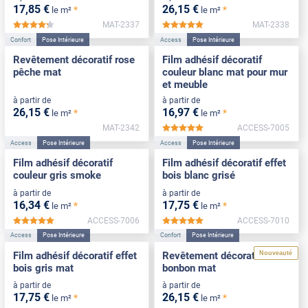
17
,85
€
26
,15
€
*
*
le m²
le m²
MAT-2337
MAT-2338
*****
*****
Confort
Pose Intérieure
Access
Pose Intérieure
Revêtement décoratif rose
Film adhésif décoratif
pêche mat
couleur blanc mat pour mur
et meuble
à partir de
à partir de
26
,15
€
16
,97
€
*
*
le m²
le m²
MAT-2342
ACCESS-7005
*****
Access
Pose Intérieure
Access
Pose Intérieure
Film adhésif décoratif
Film adhésif décoratif effet
couleur gris smoke
bois blanc grisé
à partir de
à partir de
16
,34
€
17
,75
€
*
*
le m²
le m²
ACCESS-7006
ACCESS-7010
*****
*****
Access
Pose Intérieure
Confort
Pose Intérieure
Nouveauté
Film adhésif décoratif effet
Revêtement décoratif rose
bois gris mat
bonbon mat
à partir de
à partir de
17
,75
€
26
,15
€
*
*
le m²
le m²