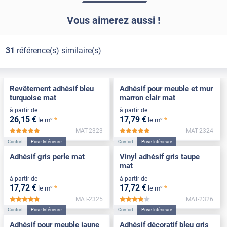
Vous aimerez aussi !
31
référence(s) similaire(s)
Confort
Pose Intérieure
Confort
Pose Intérieure
Revêtement adhésif bleu
Adhésif pour meuble et mur
turquoise mat
marron clair mat
à partir de
à partir de
26
,15
€
17
,79
€
*
*
le m²
le m²
MAT-2323
MAT-2324
*****
*****
Confort
Pose Intérieure
Confort
Pose Intérieure
Adhésif gris perle mat
Vinyl adhésif gris taupe
mat
à partir de
à partir de
17
,72
€
17
,72
€
*
*
le m²
le m²
MAT-2325
MAT-2326
*****
*****
Confort
Pose Intérieure
Confort
Pose Intérieure
Adhésif pour meuble jaune
Adhésif décoratif bleu gris