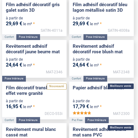
Film adhésif décoratif gris
Film adhésif décoratif bleu
galet satin 3D
lagon métallisé satin 3D
à partir de
à partir de
29
,69
€
29
,69
€
*
*
le m²
le m²
SATIN-4011a
SATIN-4008a
Confort
Pose Intérieure
Confort
Pose Intérieure
Revêtement adhésif
Revêtement adhésif
décoratif jaune beurre mat
décoratif rose blush mat
à partir de
à partir de
24
,64
€
24
,64
€
*
*
le m²
le m²
MAT-2346
MAT-2348
Pose Intérieure
Confort
Pose Intérieure
Meilleure vente
Nouveauté
Film décoratif translucide
Papier adhésif blanc mat
effet verre granité
à partir de
à partir de
16
,95
€
17
,79
€
*
*
le m²
le m²
DECO-553i
MAT-2300
*****
Confort
Pose Intérieure
Pvc Free
Pose Intérieure
Meilleure vente
Revêtement mural blanc
Revêtement adhésif blanc
cassé mat
mat sans PVC