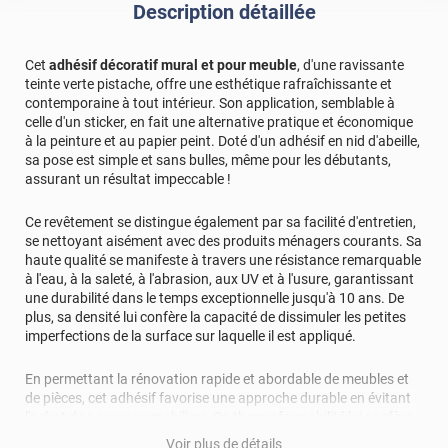
Description détaillée
Cet
adhésif décoratif mural et pour meuble
, d'une ravissante
teinte verte pistache, offre une esthétique rafraîchissante et
contemporaine à tout intérieur. Son application, semblable à
celle d'un sticker, en fait une alternative pratique et économique
à la peinture et au papier peint. Doté d'un adhésif en nid d'abeille,
sa pose est simple et sans bulles, même pour les débutants,
assurant un résultat impeccable !
Ce revêtement se distingue également par sa facilité d'entretien,
se nettoyant aisément avec des produits ménagers courants. Sa
haute qualité se manifeste à travers une résistance remarquable
à l'eau, à la saleté, à l'abrasion, aux UV et à l'usure, garantissant
une durabilité dans le temps exceptionnelle jusqu'à 10 ans. De
plus, sa densité lui confère la capacité de dissimuler les petites
imperfections de la surface sur laquelle il est appliqué.
En permettant la rénovation rapide et abordable de meubles et
de pièces, cet adhésif favorise une approche durable en évitant
l'achat de nouveaux mobiliers. Sa thermoformabilité lui confère
la possibilité de s'adapter aux formes les plus complexes et
Voir plus de détails