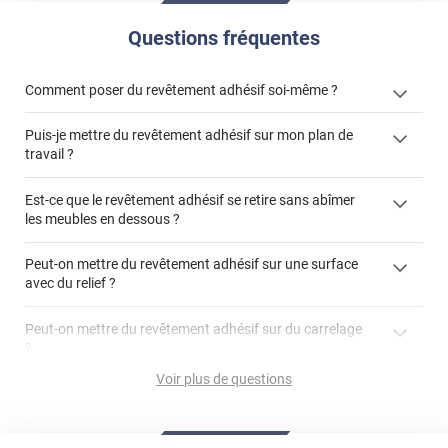
Questions fréquentes
Comment poser du revêtement adhésif soi-même ?
Puis-je mettre du revêtement adhésif sur mon plan de
« Comment poser un revêtement adhésif ? »
travail ?
Est-ce que le revêtement adhésif se retire sans abîmer
les meubles en dessous ?
"Peut-on installer du
Peut-on mettre du revêtement adhésif sur une surface
revêtement adhésif sur un plan de travail de cuisine ?"
avec du relief ?
Peut-on mettre du revêtement adhésif sur du carrelage
?
Partir d'un coin et tirer assez fermement
Voir plus de questions
Utiliser une solution de dépose pour annuler l'action de la
Comment poser du revêtement adhésif dans les angles
colle
?
S'aider d'un décapeur thermique : la colle va ramollir le film
faire appel à un
et la colle. Vous retirez beaucoup plus facilement le
«