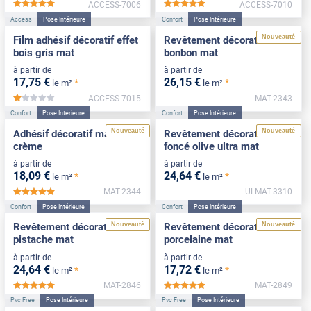
ACCESS-7006
ACCESS-7010
*****
*****
Access
Pose Intérieure
Confort
Pose Intérieure
Nouveauté
Film adhésif décoratif effet
Revêtement décoratif rose
bois gris mat
bonbon mat
à partir de
à partir de
17
,75
€
26
,15
€
*
*
le m²
le m²
ACCESS-7015
MAT-2343
*****
Confort
Pose Intérieure
Confort
Pose Intérieure
Nouveauté
Nouveauté
Adhésif décoratif mat blanc
Revêtement décoratif vert
crème
foncé olive ultra mat
à partir de
à partir de
18
,09
€
24
,64
€
*
*
le m²
le m²
MAT-2344
ULMAT-3310
*****
Confort
Pose Intérieure
Confort
Pose Intérieure
Nouveauté
Nouveauté
Revêtement décoratif vert
Revêtement décoratif
pistache mat
porcelaine mat
à partir de
à partir de
24
,64
€
17
,72
€
*
*
le m²
le m²
MAT-2846
MAT-2849
*****
*****
Pvc Free
Pose Intérieure
Pvc Free
Pose Intérieure