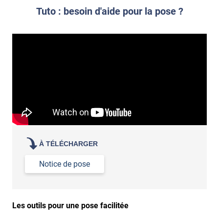
poseur professionnel
revêtement adhésif.
Tuto : besoin d'aide pour la pose ?
Réussir la pose d'un revêtement adhésif dans les angles. »
Lisser la surface avec un enduit de lissage au préalable
Commander à la taille des carreaux et réappliquer un joint
propre par dessus
À TÉLÉCHARGER
Notice de pose
Les outils pour une pose facilitée