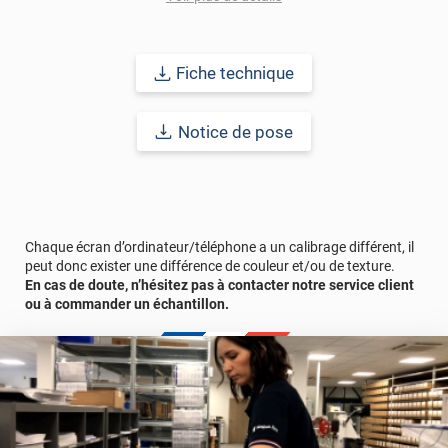
galbées, offrant ainsi une flexibilité maximale pour les projets de
décoration les plus audacieux.
Pour mener à bien votre projet, nous vous recommandons de
Fiche technique
consulter la notice de pose ainsi que les tutoriels vidéos, afin de
garantir un résultat optimal. Transformez votre intérieur en un
espace inspirant et revitalisé avec cet
adhésif décoratif
Notice de pose
polyvalent
, alliant praticité, esthétique et durabilité pour créer un
environnement qui reflète votre style et votre personnalité !
Afin de vous rendre compte de la qualité et de son rendu
véritable, nous vous conseillons de faire une demande
d'échantillons gratuite.
Chaque écran d’ordinateur/téléphone a un calibrage différent, il
peut donc exister une différence de couleur et/ou de texture.
En cas de doute, n’hésitez pas à contacter notre service client
ou à commander un échantillon.