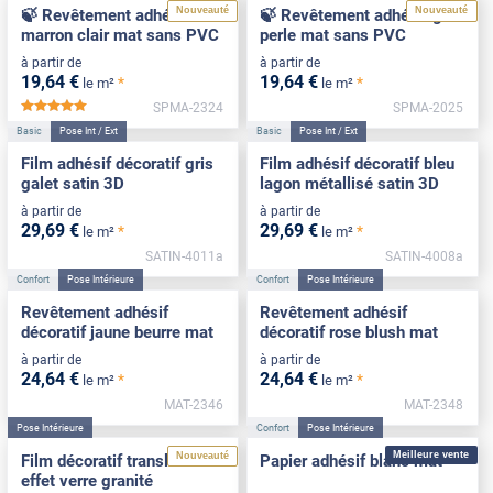
Nouveauté
Nouveauté
🍃 Revêtement adhésif
🍃 Revêtement adhésif gris
marron clair mat sans PVC
perle mat sans PVC
à partir de
à partir de
19
,64
€
19
,64
€
*
*
le m²
le m²
SPMA-2324
SPMA-2025
*****
Basic
Pose Int / Ext
Basic
Pose Int / Ext
Film adhésif décoratif gris
Film adhésif décoratif bleu
galet satin 3D
lagon métallisé satin 3D
à partir de
à partir de
29
,69
€
29
,69
€
*
*
le m²
le m²
SATIN-4011a
SATIN-4008a
Confort
Pose Intérieure
Confort
Pose Intérieure
Revêtement adhésif
Revêtement adhésif
décoratif jaune beurre mat
décoratif rose blush mat
à partir de
à partir de
24
,64
€
24
,64
€
*
*
le m²
le m²
MAT-2346
MAT-2348
Pose Intérieure
Confort
Pose Intérieure
Meilleure vente
Nouveauté
Film décoratif translucide
Papier adhésif blanc mat
effet verre granité