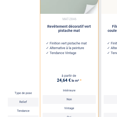
MAT-2846
Revêtement décoratif vert
Fi
pistache mat
coule
Finition vert pistache mat
Fini
Alternative à la peinture
Alte
Tendance Vintage
Ten
à partir de
24
,64
€
*
le m²
Intérieure
Type de pose
Non
Relief
Vintage
Tendance