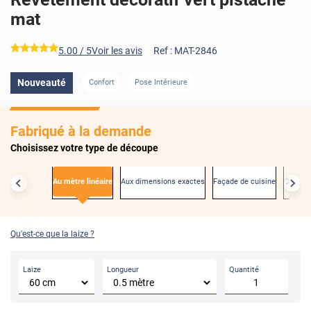
mat
*****
5.00
/ 5
Voir les avis
Ref :
MAT-2846
Nouveauté
Confort
Pose Intérieure
AVANT
Fabriqué à la demande
Choisissez votre type de découpe
Au mètre linéaire
Aux dimensions exactes
Façade de cuisine
Créden
Qu'est-ce que la laize ?
Laize
Longueur
Quantité