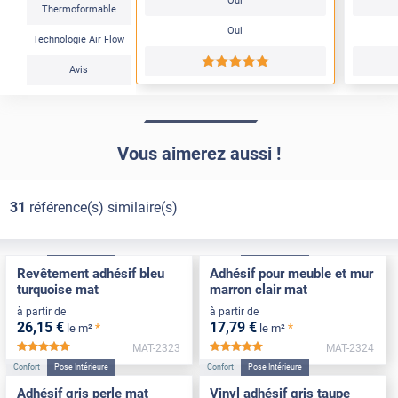
Oui
Thermoformable
Oui
Technologie Air Flow
*****
Avis
Vous aimerez aussi !
31
référence(s) similaire(s)
Confort
Pose Intérieure
Confort
Pose Intérieure
Revêtement adhésif bleu
Adhésif pour meuble et mur
turquoise mat
marron clair mat
à partir de
à partir de
26
,15
€
17
,79
€
*
*
le m²
le m²
MAT-2323
MAT-2324
*****
*****
Confort
Pose Intérieure
Confort
Pose Intérieure
Adhésif gris perle mat
Vinyl adhésif gris taupe