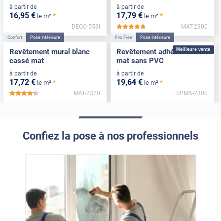
à partir de
à partir de
16
,95
€
17
,79
€
*
*
le m²
le m²
DECO-553i
MAT-2300
*****
Confort
Pose Intérieure
Pvc Free
Pose Intérieure
Meilleure vente
Revêtement mural blanc
Revêtement adhésif blanc
cassé mat
mat sans PVC
à partir de
à partir de
17
,72
€
19
,64
€
*
*
le m²
le m²
MAT-2320
SPMA-2300
*****
Confiez la pose à nos professionnels