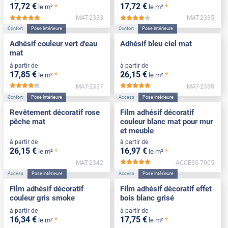
17
,72
€
17
,72
€
*
*
le m²
le m²
MAT-2333
MAT-2335
*****
*****
Confort
Pose Intérieure
Confort
Pose Intérieure
Adhésif couleur vert d'eau
Adhésif bleu ciel mat
mat
à partir de
à partir de
17
,85
€
26
,15
€
*
*
le m²
le m²
MAT-2337
MAT-2338
*****
*****
Confort
Pose Intérieure
Access
Pose Intérieure
Revêtement décoratif rose
Film adhésif décoratif
pêche mat
couleur blanc mat pour mur
et meuble
à partir de
à partir de
26
,15
€
16
,97
€
*
*
le m²
le m²
MAT-2342
ACCESS-7005
*****
Access
Pose Intérieure
Access
Pose Intérieure
Film adhésif décoratif
Film adhésif décoratif effet
couleur gris smoke
bois blanc grisé
à partir de
à partir de
16
,34
€
17
,75
€
*
*
le m²
le m²