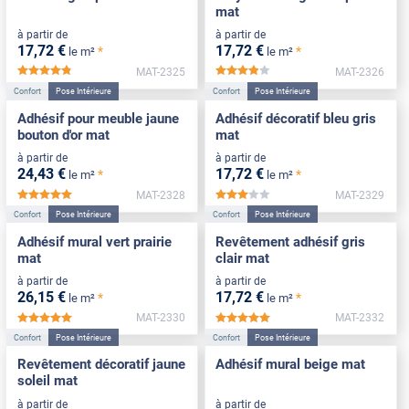
mat
à partir de
à partir de
17
,72
€
17
,72
€
*
*
le m²
le m²
MAT-2325
MAT-2326
*****
*****
Confort
Pose Intérieure
Confort
Pose Intérieure
Adhésif pour meuble jaune
Adhésif décoratif bleu gris
bouton d'or mat
mat
à partir de
à partir de
24
,43
€
17
,72
€
*
*
le m²
le m²
MAT-2328
MAT-2329
*****
*****
Confort
Pose Intérieure
Confort
Pose Intérieure
Adhésif mural vert prairie
Revêtement adhésif gris
mat
clair mat
à partir de
à partir de
26
,15
€
17
,72
€
*
*
le m²
le m²
MAT-2330
MAT-2332
*****
*****
Confort
Pose Intérieure
Confort
Pose Intérieure
Revêtement décoratif jaune
Adhésif mural beige mat
soleil mat
à partir de
à partir de