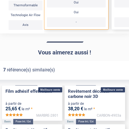
Oui
Thermoformable
Oui
Technologie Air Flow
-
Avis
Vous aimerez aussi !
7
référence(s) similaire(s)
Confort
Pose Intérieure
Basic
Pose Int / Ext
Meilleure vente
Meilleure vente
Film adhésif effet rouille
Revêtement décoratif
carbone noir 3D
à partir de
à partir de
25
,65
€
38
,20
€
*
*
le m²
le m²
MARBRE-2801
CARBON-4903a
*****
*****
Basic
Pose Int / Ext
Basic
Pose Int / Ext