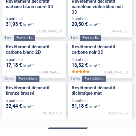
Revêtement décoratif
Revêtement décoratif
carbone blanc nacré 3D
caméléon violet/bleu nuit
3D
à partir de
à partir de
31
,93
€
20
,50
€
*
*
le m²
le m²
CARBON-4900a
CAM-4507
Basic
Pose Int / Ext
Basic
Pose Int / Ext
Revêtement décoratif
Revêtement décoratif
carbone blanc 2D
carbone noir 2D
à partir de
à partir de
17
,18
€
16
,32
€
*
*
le m²
le m²
CARBON-4800
CARBON-4803
*****
Confort
Pose Intérieure
Confort
Pose Intérieure
Revêtement décoratif
Revêtement décoratif
bronze brossé
dichroïque mat
à partir de
à partir de
32
,44
€
51
,18
€
*
*
le m²
le m²
INDUS-2734
INDUS-2738