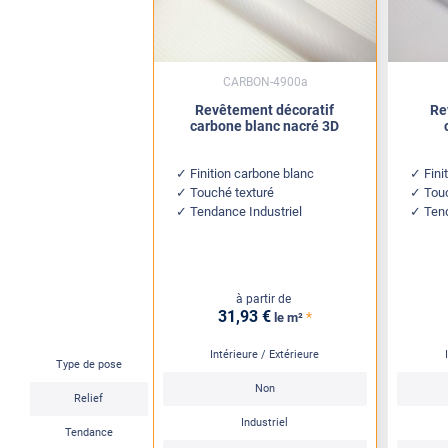
CARBON-4900a
Revêtement décoratif
Re
carbone blanc nacré 3D
Finition carbone blanc
Fini
Touché texturé
Tou
Tendance Industriel
Tend
à partir de
31
,93
€
*
le m²
Intérieure / Extérieure
Type de pose
Non
Relief
Industriel
Tendance