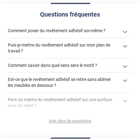
Questions fréquentes
Comment poser du revêtement adhésif soi-même ?
Puis-je mettre du revêtement adhésif sur mon plan de
« Comment poser un revêtement adhésif ? »
travail ?
Comment savoir dans quel sens sera le motif ?
Est-ce que le revêtement adhésif se retire sans abîmer
"Peut-on installer du
les meubles en dessous ?
revêtement adhésif sur un plan de travail de cuisine ?"
Peut-on mettre du revêtement adhésif sur une surface
avec du relief ?
Peut-on mettre du revêtement adhésif sur du carrelage
Voir plus de questions
?
Partir d'un coin et tirer assez fermement
Utiliser une solution de dépose pour annuler l'action de la