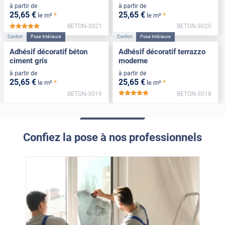
à partir de
à partir de
25
,65
€
25
,65
€
*
*
le m²
le m²
BETON-3021
BETON-3020
*****
Confort
Pose Intérieure
Confort
Pose Intérieure
Adhésif décoratif béton
Adhésif décoratif terrazzo
ciment gris
moderne
à partir de
à partir de
25
,65
€
25
,65
€
*
*
le m²
le m²
BETON-3019
BETON-3018
*****
Confiez la pose à nos professionnels