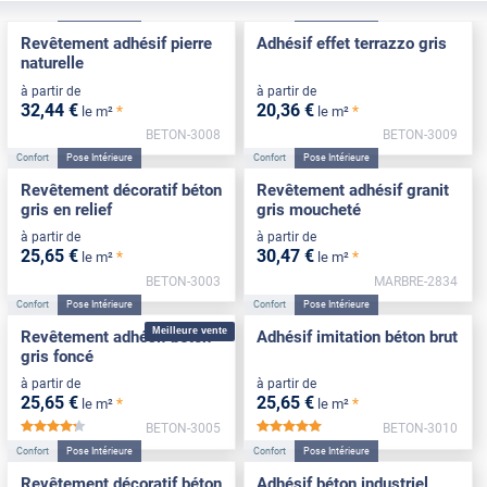
Confort
Pose Intérieure
Confort
Pose Intérieure
Revêtement adhésif pierre
Adhésif effet terrazzo gris
naturelle
à partir de
à partir de
32
,44
€
20
,36
€
*
*
le m²
le m²
BETON-3008
BETON-3009
Confort
Pose Intérieure
Confort
Pose Intérieure
Revêtement décoratif béton
Revêtement adhésif granit
gris en relief
gris moucheté
à partir de
à partir de
25
,65
€
30
,47
€
*
*
le m²
le m²
BETON-3003
MARBRE-2834
Confort
Pose Intérieure
Confort
Pose Intérieure
Meilleure vente
Revêtement adhésif béton
Adhésif imitation béton brut
gris foncé
à partir de
à partir de
25
,65
€
25
,65
€
*
*
le m²
le m²
BETON-3005
BETON-3010
*****
*****
Confort
Pose Intérieure
Confort
Pose Intérieure
Revêtement décoratif béton
Adhésif béton industriel