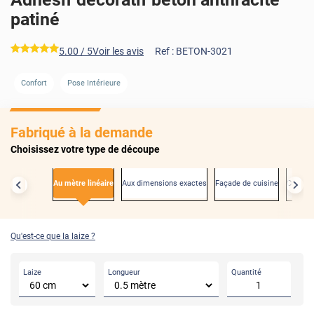
patiné
*****
5.00
/ 5
Voir les avis
Ref :
BETON-3021
AVANT
APRÈ
Confort
Pose Intérieure
Fabriqué à la demande
Choisissez votre type de découpe
Au mètre linéaire
Aux dimensions exactes
Façade de cuisine
Créden
Qu'est-ce que la laize ?
Laize
Longueur
Quantité