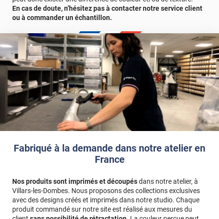
esthétique et longévité ! Offrant une alternative moderne à la
En cas de doute, n’hésitez pas à contacter notre service client
peinture traditionnelle, cet adhésif vous permet d'exprimer votre
ou à commander un échantillon.
style unique et de redéfinir l'esthétique de votre intérieur avec
élégance et facilité.
Afin de vous rendre compte de la qualité et de son rendu
véritable, nous vous conseillons de faire une demande
d'échantillon gratuite.
Fabriqué à la demande dans notre atelier en
France
Nos produits sont imprimés et découpés
dans notre atelier, à
Villars-les-Dombes. Nous proposons des collections exclusives
avec des designs créés et imprimés dans notre studio. Chaque
produit commandé sur notre site est réalisé aux mesures du
client
sans possibilité de rétractation
. La couleur perçue peut