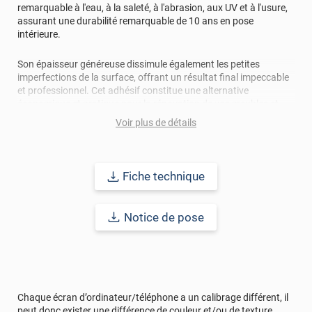
remarquable à l'eau, à la saleté, à l'abrasion, aux UV et à l'usure,
assurant une durabilité remarquable de 10 ans en pose
intérieure.
Son épaisseur généreuse dissimule également les petites
imperfections de la surface, offrant un résultat final impeccable
et professionnel. Cet adhésif constitue une alternative
économique et pratique pour la rénovation de vos meubles et
pièces, vous permettant de donner une nouvelle vie à votre
Voir plus de détails
mobilier sans nécessiter d'investissement dans du neuf.
En outre, son entretien facile avec des produits ménagers
standards, en fait un choix pratique et durable pour votre
Fiche technique
intérieur. Grâce à sa capacité thermoformable, cet
adhésif
béton
s'adapte aisément aux formes les plus complexes,
garantissant ainsi une application homogène et esthétique sur
Notice de pose
diverses surfaces.
Pour vous accompagner dans la réussite de votre projet, notre
notice de pose ainsi que nos tutoriels vidéos fournissent des
instructions détaillées pour une application précise et
professionnelle. Transformez votre espace intérieur avec cet
Chaque écran d’ordinateur/téléphone a un calibrage différent, il
adhésif décoratif polyvalent, fusionnant fonctionnalité,
peut donc exister une différence de couleur et/ou de texture.