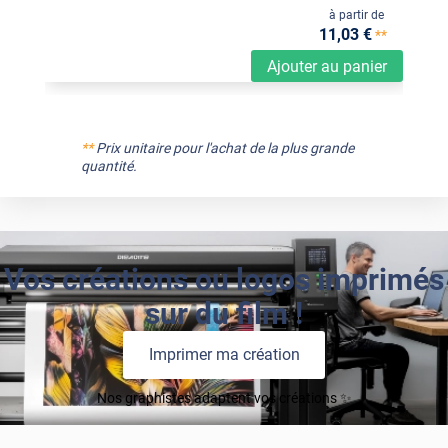
à partir de
11
,03
€
**
Ajouter au panier
**
Prix unitaire pour l'achat de la plus grande
quantité.
Vos créations ou logos imprimés
sur du film !
Imprimer ma création
Nos graphistes adaptent vos créations ✨