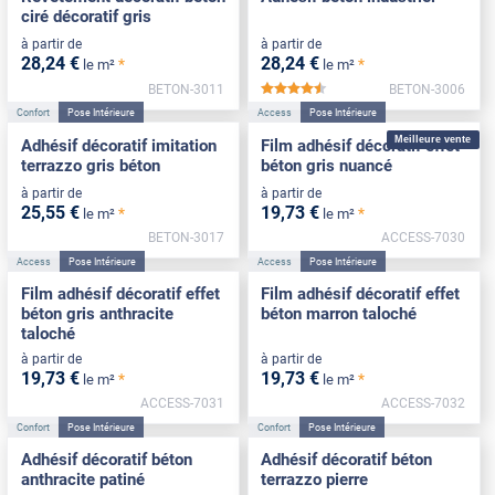
ciré décoratif gris
à partir de
à partir de
28
,24
€
28
,24
€
*
*
le m²
le m²
BETON-3011
BETON-3006
*****
Confort
Pose Intérieure
Access
Pose Intérieure
Meilleure vente
Adhésif décoratif imitation
Film adhésif décoratif effet
terrazzo gris béton
béton gris nuancé
à partir de
à partir de
25
,55
€
19
,73
€
*
*
le m²
le m²
BETON-3017
ACCESS-7030
Access
Pose Intérieure
Access
Pose Intérieure
Film adhésif décoratif effet
Film adhésif décoratif effet
béton gris anthracite
béton marron taloché
taloché
à partir de
à partir de
19
,73
€
19
,73
€
*
*
le m²
le m²
ACCESS-7031
ACCESS-7032
Confort
Pose Intérieure
Confort
Pose Intérieure
Adhésif décoratif béton
Adhésif décoratif béton
anthracite patiné
terrazzo pierre