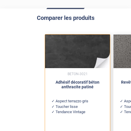
Comparer les produits
BETON-3021
Adhésif décoratif béton
Revê
anthracite patiné
Aspect terrazzo gris
Asp
Toucher lisse
Tou
Tendance Vintage
Ten