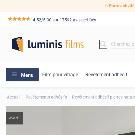
⚠️
Forte activité
*****
4.52
/5.00 sur
17592
avis certifiés
Film pour vitrage
Revêtement adhésif
Menu
Accueil
Revêtements adhésifs
Revêtement adhésif pierres nature
AVANT