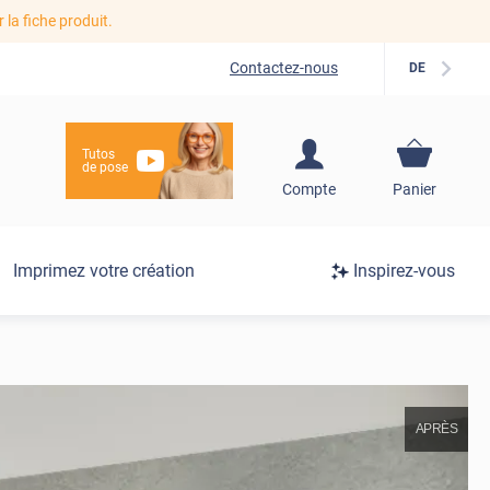
r la fiche produit.
Contactez-nous
DE
Tutos
de pose
S'inscrire / Se
Compte
Panier
connecter
Connexion
Imprimez votre création
Inspirez-vous
/
Inscription
APRÈS