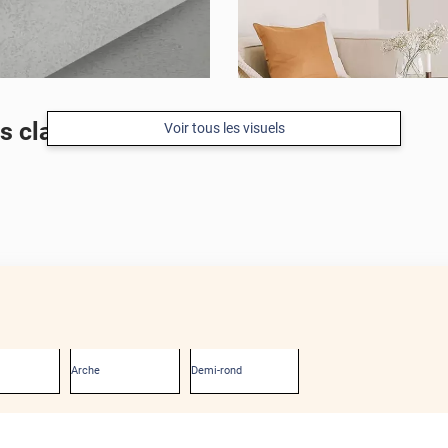
s clair taloché
Voir tous les visuels
Arche
Demi-rond