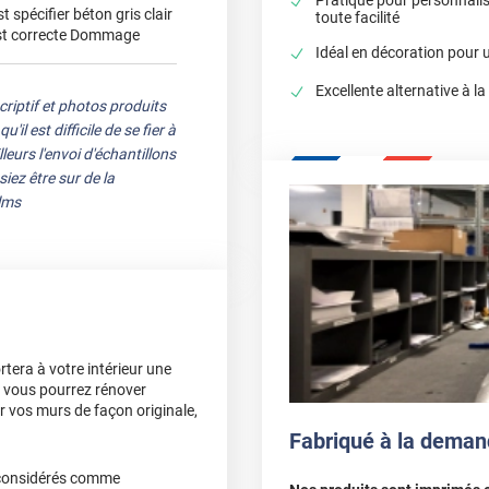
t spécifier béton gris clair
toute facilité
o est correcte Dommage
Idéal en décoration pour u
Excellente alternative à la
riptif et photos produits
 est difficile de se fier à
eurs l'envoi d'échantillons
ez être sur de la
lms
tera à votre intérieur une
i, vous pourrez rénover
er vos murs de façon originale,
Fabriqué à la deman
 considérés comme