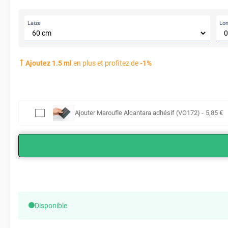
Laize
Lo
Ajoutez
1.5
ml
en plus et profitez de
-
1
%
Ajouter
Maroufle Alcantara adhésif (VO172)
-
5
,85
€
Disponible