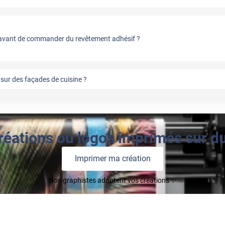
vant de commander du revêtement adhésif ?
sur des façades de cuisine ?
réations ou logos imprimés sur du 
Imprimer ma création
Nos graphistes adaptent vos créations ✨