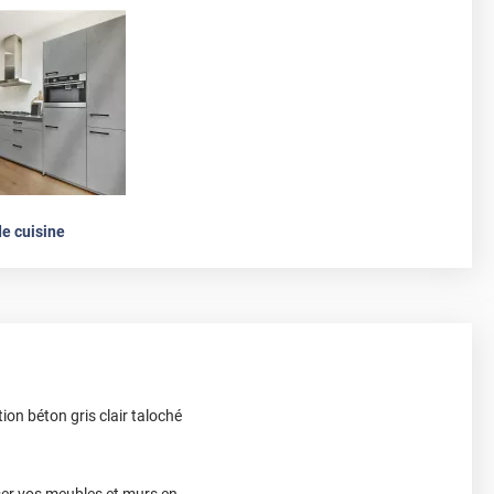
e cuisine
ion béton gris clair taloché
ser vos meubles et murs en