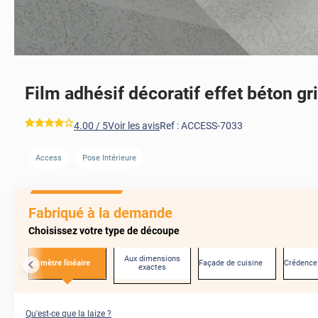
Film adhésif décoratif effet béton gri
*****
4.00
/ 5
Voir les avis
Ref :
ACCESS-7033
Access
Pose Intérieure
AVANT
Fabriqué à la demande
Choisissez votre type de découpe
Aux dimensions
Au mètre linéaire
Façade de cuisine
Crédence
exactes
Qu'est-ce que la laize ?