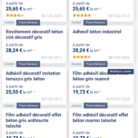
à partir de
à partir de
25
,65
€
25
,65
€
*
*
le m²
le m²
BETON-3005
BETON-3010
*****
*****
Confort
Pose Intérieure
Confort
Pose Intérieure
Revêtement décoratif béton
Adhésif béton industriel
ciré décoratif gris
à partir de
à partir de
28
,24
€
28
,24
€
*
*
le m²
le m²
BETON-3011
BETON-3006
*****
Confort
Pose Intérieure
Access
Pose Intérieure
Meilleure vente
Adhésif décoratif imitation
Film adhésif décoratif effet
terrazzo gris béton
béton gris nuancé
à partir de
à partir de
25
,55
€
19
,73
€
*
*
le m²
le m²
BETON-3017
ACCESS-7030
Access
Pose Intérieure
Access
Pose Intérieure
Film adhésif décoratif effet
Film adhésif décoratif effet
béton gris anthracite
béton marron taloché
taloché
à partir de
à partir de