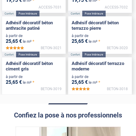
19
,73
€
19
,73
€
*
*
le m²
le m²
ACCESS-7031
ACCESS-7032
Confort
Pose Intérieure
Confort
Pose Intérieure
Adhésif décoratif béton
Adhésif décoratif béton
anthracite patiné
terrazzo pierre
à partir de
à partir de
25
,65
€
25
,65
€
*
*
le m²
le m²
BETON-3021
BETON-3020
*****
Confort
Pose Intérieure
Confort
Pose Intérieure
Adhésif décoratif béton
Adhésif décoratif terrazzo
ciment gris
moderne
à partir de
à partir de
25
,65
€
25
,65
€
*
*
le m²
le m²
BETON-3019
BETON-3018
*****
Confiez la pose à nos professionnels