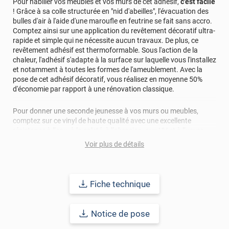
Pour habiller vos meubles et vos murs de cet adhésif,
c'est facile
! Grâce à sa colle structurée en "nid d'abeilles", l'évacuation des
bulles d'air à l'aide d'une maroufle en feutrine se fait sans accro.
Comptez ainsi sur une application du revêtement décoratif ultra-
rapide et simple qui ne nécessite aucun travaux. De plus, ce
revêtement adhésif est thermoformable. Sous l'action de la
chaleur, l'adhésif s'adapte à la surface sur laquelle vous l'installez
et notamment à toutes les formes de l'ameublement. Avec la
pose de cet adhésif décoratif, vous réalisez en moyenne 50%
d'économie par rapport à une rénovation classique.
Pour donner une seconde jeunesse à vos murs ou meubles,
comptez sur ce vinyl de haute qualité avec une excellente
résistance à l’eau, à la saleté, à l’abrasion, aux UV et à l’usure.
Grâce à son épaisseur, cet adhésif masque également les petites
Voir plus de détails
imperfections. Classé A+ au test C.O.V et C-s2,d0 au feu, ce
revêtement peut être installé dans un lieu ouvert public.
Durabilité
: 10 ans en pose intérieur (anti craquèlement,
Fiche technique
écaillage, délamination et jaunissement)
Notice de pose
Afin de vous rendre compte de la qualité et de son rendu
véritable, nous vous conseillons de faire une demande