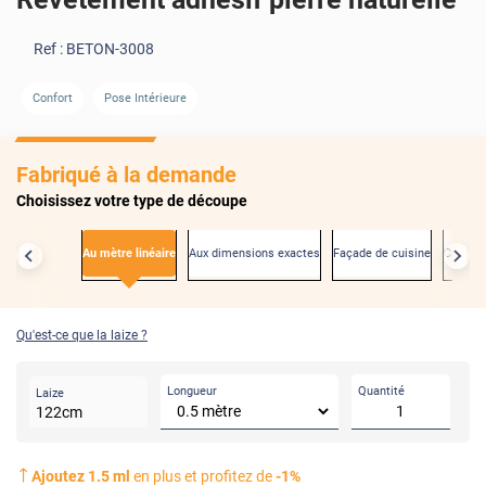
Ref :
BETON-3008
Confort
Pose Intérieure
AVANT
APRÈ
Fabriqué à la demande
Choisissez votre type de découpe
Au mètre linéaire
Aux dimensions exactes
Façade de cuisine
Créden
Qu'est-ce que la laize ?
Longueur
Quantité
Laize
122
cm
Ajoutez
1.5
ml
en plus et profitez de
-
1
%