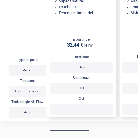
Aspect naturel
Aspe
Touché lisse
Tou
Tendance Industriel
Styl
à partir de
32
,44
€
*
le m²
Intérieure
Type de pose
Non
Relief
Scandinave
Tendance
Oui
Thermoformable
Oui
Technologie Air Flow
-
Avis