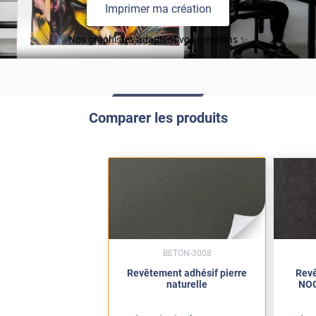
Imprimer ma création
Nos graphistes adaptent vos créations ✨
Comparer les produits
BETON-3008
Revêtement adhésif pierre
Revê
naturelle
NOC