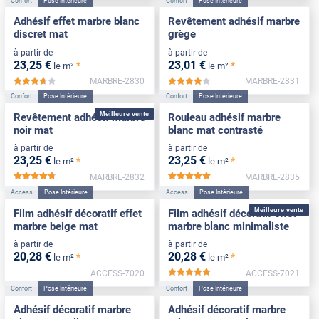
Confort
Pose Intérieure
Confort
Pose Intérieure
Adhésif effet marbre blanc
Revêtement adhésif marbre
discret mat
grège
à partir de
à partir de
23
,25
€
23
,01
€
*
*
le m²
le m²
MARBRE-2830
MARBRE-2831
*****
*****
Confort
Pose Intérieure
Confort
Pose Intérieure
Meilleure vente
Revêtement adhésif marbre
Rouleau adhésif marbre
noir mat
blanc mat contrasté
à partir de
à partir de
23
,25
€
23
,25
€
*
*
le m²
le m²
MARBRE-2832
MARBRE-2835
*****
*****
Access
Pose Intérieure
Access
Pose Intérieure
Meilleure vente
Film adhésif décoratif effet
Film adhésif décoratif effet
marbre beige mat
marbre blanc minimaliste
à partir de
à partir de
20
,28
€
20
,28
€
*
*
le m²
le m²
ACCESS-7020
ACCESS-7021
*****
Confort
Pose Intérieure
Confort
Pose Intérieure
Adhésif décoratif marbre
Adhésif décoratif marbre