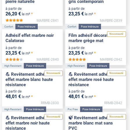
pierre naturelle
gris contemporain
à partir de
à partir de
26
,20
€
23
,25
€
*
*
le m²
le m²
MARBRE-2841
MARBRE-2839
*****
Confort
Pose Intérieure
Confort
Pose Intérieure
Nouveauté
Adhésif effet marbre noir
Film adhésif décoratif effet
Calatorao
marbre grège mat
à partir de
à partir de
23
,25
€
23
,25
€
*
*
le m²
le m²
MARBRE-2840
MARBRE-2842
*****
*****
High Resistant
Pose Intérieure
High Resistant
Pose Intérieure
Nouveauté
Nouveauté
💪 Revêtement adhésif
💪 Revêtement adhésif
effet marbre blanc haute
effet marbre rosé haute
résistance
résistance
à partir de
à partir de
48
,01
€
48
,01
€
*
*
le m²
le m²
RRMB-2830
RRMB-2842
High Resistant
Pose Intérieure
Pvc Free
Pose Intérieure
Nouveauté
Nouveauté
💪 Revêtement adhésif
🍃 Revêtement adhésif
effet marbre noir haute
marbre blanc mat sans
résistance
PVC