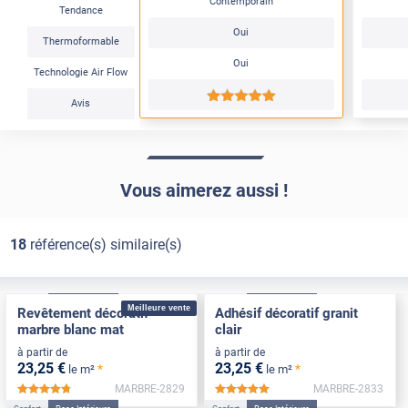
Contemporain
Tendance
Oui
Thermoformable
Oui
Technologie Air Flow
*****
Avis
Vous aimerez aussi !
18
référence(s) similaire(s)
Confort
Pose Intérieure
Confort
Pose Intérieure
Meilleure vente
Revêtement décoratif
Adhésif décoratif granit
marbre blanc mat
clair
à partir de
à partir de
23
,25
€
23
,25
€
*
*
le m²
le m²
MARBRE-2829
MARBRE-2833
*****
*****