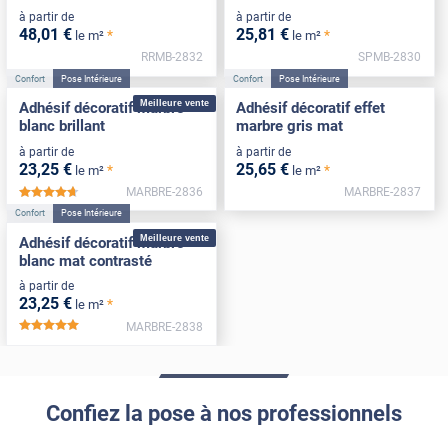
à partir de
à partir de
48
,01
€
25
,81
€
*
*
le m²
le m²
RRMB-2832
SPMB-2830
Confort
Pose Intérieure
Confort
Pose Intérieure
Meilleure vente
Adhésif décoratif marbre
Adhésif décoratif effet
blanc brillant
marbre gris mat
à partir de
à partir de
23
,25
€
25
,65
€
*
*
le m²
le m²
MARBRE-2836
MARBRE-2837
*****
Confort
Pose Intérieure
Meilleure vente
Adhésif décoratif marbre
blanc mat contrasté
à partir de
23
,25
€
*
le m²
MARBRE-2838
*****
Confiez la pose à nos professionnels