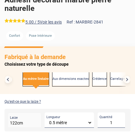
naturelle
*****
5.00
/ 5
Voir les avis
Ref :
MARBRE-2841
AVANT
APRÈS
Confort
Pose Intérieure
Fabriqué à la demande
Choisissez votre type de découpe
Au mètre linéaire
Aux dimensions exactes
Crédence
Carrelage mural
Qu'est-ce que la laize ?
Longueur
Quantité
Laize
122
cm