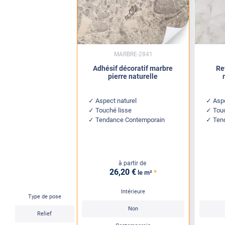
MARBRE-2841
Adhésif décoratif marbre
Re
pierre naturelle
Aspect naturel
Aspe
Touché lisse
Tou
Tendance Contemporain
Ten
à partir de
26
,20
€
*
le m²
Intérieure
Type de pose
Non
Relief