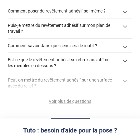
Comment poser du revêtement adhésif soi-même ?
Puis-je mettre du revêtement adhésif sur mon plan de
« Comment poser un revêtement adhésif ? »
travail ?
Comment savoir dans quel sens sera le motif ?
Est-ce que le revêtement adhésif se retire sans abîmer
"Peut-on installer du
les meubles en dessous ?
revêtement adhésif sur un plan de travail de cuisine ?"
Peut-on mettre du revêtement adhésif sur une surface
avec du relief ?
Peut-on mettre du revêtement adhésif sur du carrelage
Voir plus de questions
?
Partir d'un coin et tirer assez fermement
Utiliser une solution de dépose pour annuler l'action de la
Comment poser du revêtement adhésif dans les angles
colle
?
Tuto : besoin d'aide pour la pose ?
S'aider d'un décapeur thermique : la colle va ramollir le film
faire appel à un
et la colle. Vous retirez beaucoup plus facilement le
«
poseur professionnel