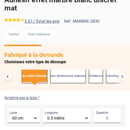
mat
*****
3.67
/ 5
Voir les avis
Ref :
MARBRE-2830
AVANT
APRÈS
Confort
Pose Intérieure
Fabriqué à la demande
Choisissez votre type de découpe
Au mètre linéaire
Aux dimensions exactes
Crédence
Carrelage mural
Qu'est-ce que la laize ?
Laize
Longueur
Quantité