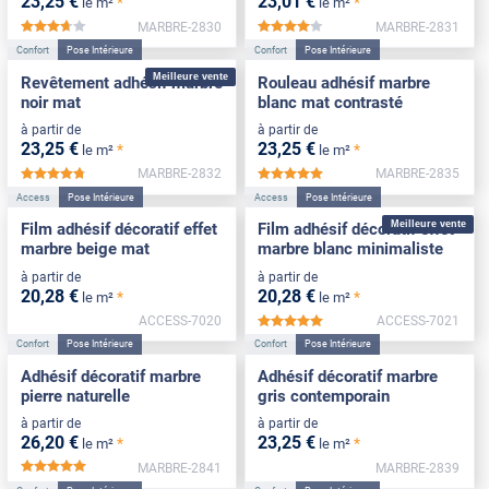
23
,25
€
23
,01
€
*
*
le m²
le m²
MARBRE-2830
MARBRE-2831
*****
*****
Confort
Pose Intérieure
Confort
Pose Intérieure
Meilleure vente
Revêtement adhésif marbre
Rouleau adhésif marbre
noir mat
blanc mat contrasté
à partir de
à partir de
23
,25
€
23
,25
€
*
*
le m²
le m²
MARBRE-2832
MARBRE-2835
*****
*****
Access
Pose Intérieure
Access
Pose Intérieure
Meilleure vente
Film adhésif décoratif effet
Film adhésif décoratif effet
marbre beige mat
marbre blanc minimaliste
à partir de
à partir de
20
,28
€
20
,28
€
*
*
le m²
le m²
ACCESS-7020
ACCESS-7021
*****
Confort
Pose Intérieure
Confort
Pose Intérieure
Adhésif décoratif marbre
Adhésif décoratif marbre
pierre naturelle
gris contemporain
à partir de
à partir de
26
,20
€
23
,25
€
*
*
le m²
le m²
MARBRE-2841
MARBRE-2839
*****