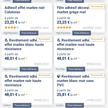
Confort
Pose Intérieure
Confort
Pose Intérieure
Nouveauté
Adhésif effet marbre noir
Film adhésif décoratif effet
Calatorao
marbre grège mat
à partir de
à partir de
23
,25
€
23
,25
€
*
*
le m²
le m²
MARBRE-2840
MARBRE-2842
*****
*****
High Resistant
Pose Intérieure
High Resistant
Pose Intérieure
Nouveauté
Nouveauté
💪 Revêtement adhésif
💪 Revêtement adhésif
effet marbre blanc haute
effet marbre rosé haute
résistance
résistance
à partir de
à partir de
48
,01
€
48
,01
€
*
*
le m²
le m²
RRMB-2830
RRMB-2842
High Resistant
Pose Intérieure
Pvc Free
Pose Intérieure
Nouveauté
Nouveauté
💪 Revêtement adhésif
🍃 Revêtement adhésif
effet marbre noir haute
marbre blanc mat sans
résistance
PVC
à partir de
à partir de
48
,01
€
25
,81
€
*
*
le m²
le m²
RRMB-2832
SPMB-2830
Confort
Pose Intérieure
Confort
Pose Intérieure