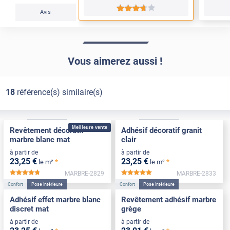
*****
Avis
Vous aimerez aussi !
18
référence(s) similaire(s)
Confort
Pose Intérieure
Confort
Pose Intérieure
Meilleure vente
Revêtement décoratif
Adhésif décoratif granit
marbre blanc mat
clair
à partir de
à partir de
23
,25
€
23
,25
€
*
*
le m²
le m²
MARBRE-2829
MARBRE-2833
*****
*****
Confort
Pose Intérieure
Confort
Pose Intérieure
Adhésif effet marbre blanc
Revêtement adhésif marbre
discret mat
grège
à partir de
à partir de