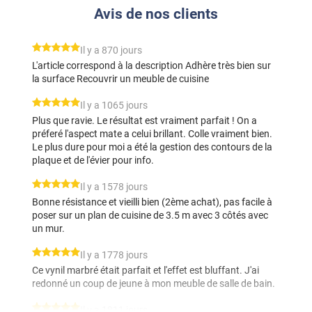
Avis de nos clients
*****
Il y a 870 jours
L'article correspond à la description Adhère très bien sur
la surface Recouvrir un meuble de cuisine
*****
Il y a 1065 jours
Plus que ravie. Le résultat est vraiment parfait ! On a
préferé l'aspect mate a celui brillant. Colle vraiment bien.
Le plus dure pour moi a été la gestion des contours de la
plaque et de l'évier pour info.
*****
Il y a 1578 jours
Bonne résistance et vieilli bien (2ème achat), pas facile à
poser sur un plan de cuisine de 3.5 m avec 3 côtés avec
un mur.
*****
Il y a 1778 jours
Ce vynil marbré était parfait et l'effet est bluffant. J'ai
redonné un coup de jeune à mon meuble de salle de bain.
*****
Il y a 1811 jours