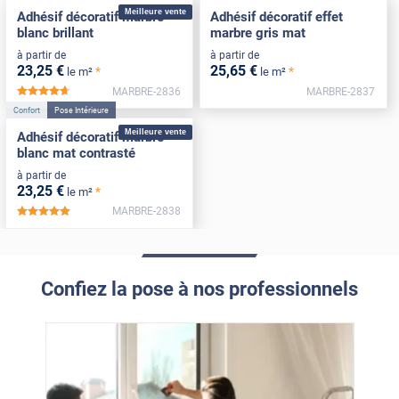
Meilleure vente
Adhésif décoratif marbre
Adhésif décoratif effet
blanc brillant
marbre gris mat
à partir de
à partir de
23
,25
€
25
,65
€
*
*
le m²
le m²
MARBRE-2836
MARBRE-2837
*****
Confort
Pose Intérieure
Meilleure vente
Adhésif décoratif marbre
blanc mat contrasté
à partir de
23
,25
€
*
le m²
MARBRE-2838
*****
Confiez la pose à nos professionnels