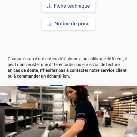
comptez sur ce vinyl de haute qualité avec une excellente
Fiche technique
résistance à l’eau, à la saleté, à l’abrasion, aux UV et à l’usure.
Grâce à son épaisseur, cet adhésif masque également les petites
imperfections. Classé A+ au test C.O.V et C-s2,d0 au feu, ce
Notice de pose
revêtement peut être installé dans un lieu ouvert public.
Durabilité
: 10 ans en pose intérieur (anti craquèlement,
écaillage, délamination et jaunissement)
Afin de vous rendre compte de la qualité et de son rendu
Chaque écran d’ordinateur/téléphone a un calibrage différent, il
véritable, nous vous conseillons de faire une demande
peut donc exister une différence de couleur et/ou de texture.
d'échantillons gratuite.
En cas de doute, n’hésitez pas à contacter notre service client
ou à commander un échantillon.