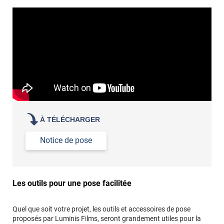
revêtement adhésif.
Réussir la pose d'un revêtement adhésif dans les angles. »
Lisser la surface avec un enduit de lissage au préalable
Commander à la taille des carreaux et réappliquer un joint
propre par dessus
À TÉLÉCHARGER
Notice de pose
Les outils pour une pose facilitée
Quel que soit votre projet, les outils et accessoires de pose
proposés par Luminis Films, seront grandement utiles pour la