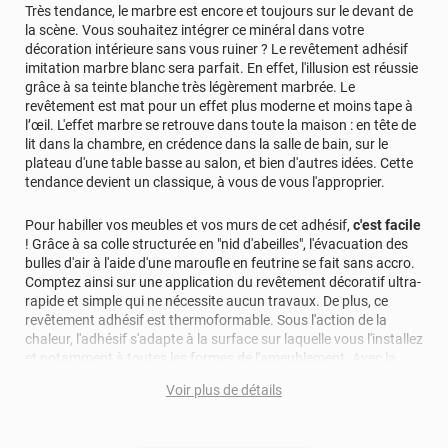
Très tendance, le marbre est encore et toujours sur le devant de
lisez bien la notice de pose, et regardez les tutos. -
la scène. Vous souhaitez intégrer ce minéral dans votre
Faites-le à 2 les premières fois, c'est plus pratique -
décoration intérieure sans vous ruiner ? Le revêtement adhésif
Insistez sur le nettoyage, c'est l'étape la plus
imitation marbre blanc sera parfait. En effet, l'illusion est réussie
importante ! Si vous ne souhaitez pas poser vous-
grâce à sa teinte blanche très légèrement marbrée. Le
même, nous proposons un service de pose :
revêtement est mat pour un effet plus moderne et moins tape à
l’œil. L'effet marbre se retrouve dans toute la maison : en tête de
https://bit.ly/3xoPjAP Il est normal d'avoir des bulles
lit dans la chambre, en crédence dans la salle de bain, sur le
d'eau après la pose. C'est dû à l'humidité encore
plateau d'une table basse au salon, et bien d'autres idées. Cette
présente sous le film. Elles partiront en séchant au
tendance devient un classique, à vous de vous l'approprier.
bout de quelques semaines. Si des bulles persistent
plus d'un mois après la pose, c'est probablement des
Pour habiller vos meubles et vos murs de cet adhésif,
c'est facile
bulles de poussière. Cela peut arriver s'il restait de la
! Grâce à sa colle structurée en "nid d'abeilles", l'évacuation des
poussière, ou lors de la manipulation du film.
bulles d'air à l'aide d'une maroufle en feutrine se fait sans accro.
Comptez ainsi sur une application du revêtement décoratif ultra-
rapide et simple qui ne nécessite aucun travaux. De plus, ce
revêtement adhésif est thermoformable. Sous l'action de la
chaleur, l'adhésif s'adapte à la surface sur laquelle vous l'installez
et notamment à toutes les formes de l'ameublement. Avec la
pose de cet adhésif décoratif, vous réalisez en moyenne 50%
Voir plus de détails
d'économie par rapport à une rénovation classique.
Pour donner une seconde jeunesse à vos murs ou meubles,