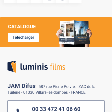
CATALOGUE
Télécharger
Lumi
JAM Difus
- 587 rue Pierre Poivre, - ZAC de la
Tuilerie - 01330 Villars-les-dombes - FRANCE
00 33 472 41 06 60