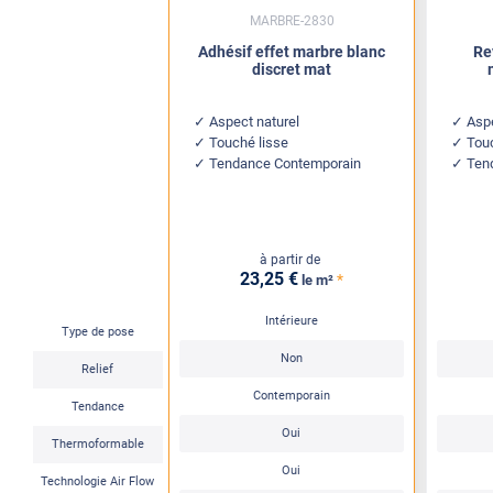
MARBRE-2830
Adhésif effet marbre blanc
Re
discret mat
Aspect naturel
Aspe
Touché lisse
Tou
Tendance Contemporain
Ten
à partir de
23
,25
€
*
le m²
Intérieure
Type de pose
Non
Relief
Contemporain
Tendance
Oui
Thermoformable
Oui
Technologie Air Flow