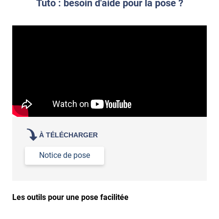
revêtement adhésif.
Tuto : besoin d'aide pour la pose ?
Réussir la pose d'un revêtement adhésif dans les angles. »
Lisser la surface avec un enduit de lissage au préalable
Commander à la taille des carreaux et réappliquer un joint
propre par dessus
À TÉLÉCHARGER
Notice de pose
Les outils pour une pose facilitée