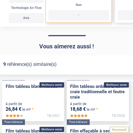
Non
Technologie Air Flow
-
Avis
Vous aimerez aussi !
9
référence(s) similaire(s)
Pose Intérieure
Pose Intérieure
Meilleure vente
Meilleure vente
Film tableau blanc velleda
Film tableau ardoise 2 en 1
craie traditionnelle et feutre
craie
à partir de
à partir de
26
,84
€
18
,68
€
*
*
le m²
le m²
TB-3901
TB-3908
*****
*****
Pose Intérieure
Pose Intérieure
Meilleure vente
Nouveauté
Film tableau blanc feutre
Film effaçable à sec