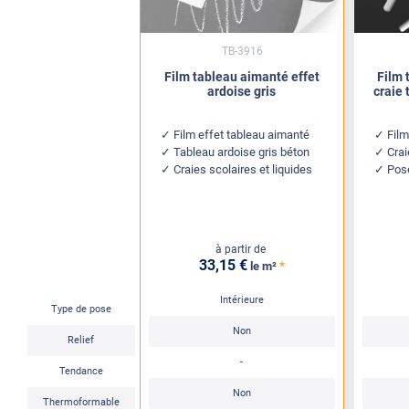
TB-3916
Film tableau aimanté effet
Film 
ardoise gris
craie 
Film effet tableau aimanté
Film
Tableau ardoise gris béton
Crai
Craies scolaires et liquides
Pose
à partir de
33
,15
€
*
le m²
Intérieure
Type de pose
Non
Relief
-
Tendance
Non
Thermoformable