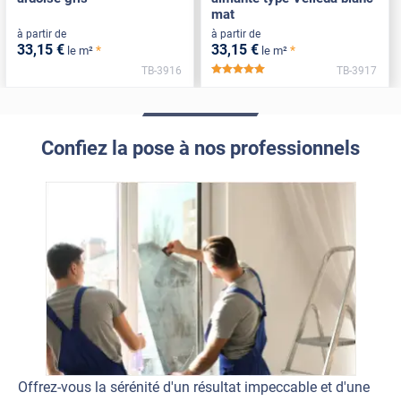
mat
à partir de
à partir de
33
,15
€
33
,15
€
*
*
le m²
le m²
TB-3916
TB-3917
*****
Confiez la pose à nos professionnels
Offrez-vous la sérénité d'un résultat impeccable et d'une