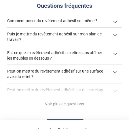
Questions fréquentes
Comment poser du revêtement adhésif soi-même ?
Puis-je mettre du revêtement adhésif sur mon plan de
« Comment poser un revêtement adhésif ? »
travail ?
Est-ce que le revêtement adhésif se retire sans abîmer
les meubles en dessous ?
"Peut-on installer du
Peut-on mettre du revêtement adhésif sur une surface
revêtement adhésif sur un plan de travail de cuisine ?"
avec du relief ?
Peut-on mettre du revêtement adhésif sur du carrelage
?
Partir d'un coin et tirer assez fermement
Voir plus de questions
Utiliser une solution de dépose pour annuler l'action de la
Comment poser du revêtement adhésif dans les angles
colle
?
S'aider d'un décapeur thermique : la colle va ramollir le film
faire appel à un
et la colle. Vous retirez beaucoup plus facilement le
«
poseur professionnel