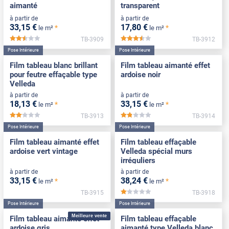
aimanté
transparent
à partir de
à partir de
33
,15
€
17
,80
€
*
*
le m²
le m²
TB-3909
TB-3912
*****
*****
Pose Intérieure
Pose Intérieure
Film tableau blanc brillant
Film tableau aimanté effet
pour feutre effaçable type
ardoise noir
Velleda
à partir de
à partir de
18
,13
€
33
,15
€
*
*
le m²
le m²
TB-3913
TB-3914
*****
*****
Pose Intérieure
Pose Intérieure
Film tableau aimanté effet
Film tableau effaçable
ardoise vert vintage
Velleda spécial murs
irréguliers
à partir de
à partir de
33
,15
€
38
,24
€
*
*
le m²
le m²
TB-3915
TB-3918
*****
Pose Intérieure
Pose Intérieure
Meilleure vente
Film tableau aimanté effet
Film tableau effaçable
ardoise gris
aimanté type Velleda blanc