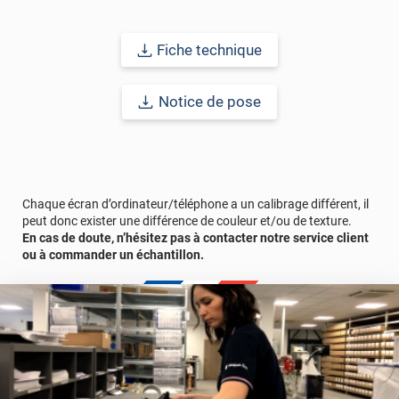
gris aimanté est de le nettoyer toutes les semaines avec une
éponge et un peu de savon. Pour ne pas laisser de marque
Fiche technique
permanente, veuillez
effacer les écritures jusqu'à 1 mois après
leur création
.
Notice de pose
Nous vous recommandons vivement l'
application d'une sous-
couche
(référence SUPERGRIP) si la taille de votre revêtement
est supérieure à 2 m². En effet, il permettra une meilleure
adhérence du revêtement, vous évitant décollement ou
dommage causés par son poids.
Chaque écran d’ordinateur/téléphone a un calibrage différent, il
Référence : TB3916
peut donc exister une différence de couleur et/ou de texture.
En cas de doute, n’hésitez pas à contacter notre service client
ou à commander un échantillon.