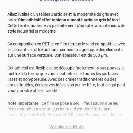
Alliez l'utilité d'un tableau ardoise et la modernité du gris avec
notre
film adhésif effet tableau aimanté ardoise gris béton
!
Cette teinte moderne va parfaitement s'adapter aux intérieurs de
style industriel et moderne.
Sa composition en PET et en film ferreux le rend compatible avec
les aimants et offre un bon maintient magnétique des éléments
sur une surface verticale. Son épaisseur est de 500 μm.
Cet adhésif est flexible et se découpe facilement. Vous pouvez le
mettre à la forme que vous souhaitez sur toutes les surfaces
lisses et non-poreuse. Avec des craies traditionnelles ou des
craies liquides, écrivez vos idées, vos pense-bête, tout ce qui peut
vous paraître utile et créatif !
Note importante :
Ce film se pose à sec. Il faut savoir que les
films magnétiques sont plus lourds : il est donc fortement
conseillé de
mettre le film à plat 24h avant la pose
pour limiter
la mémoire de forme.
Voir plus de détails
Utilisation : L'idéal pour entretenir le film pour tableau ardoise