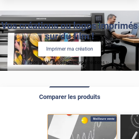
Vos créations ou logos imprimés
sur du film !
Imprimer ma création
Nos graphistes adaptent vos créations ✨
Comparer les produits
Meilleure vente