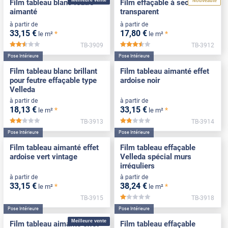
Nouveauté
Film tableau blanc feutre
Film effaçable à sec
aimanté
transparent
à partir de
à partir de
33
,15
€
17
,80
€
*
*
le m²
le m²
TB-3909
TB-3912
*****
*****
Pose Intérieure
Pose Intérieure
Film tableau blanc brillant
Film tableau aimanté effet
pour feutre effaçable type
ardoise noir
Velleda
à partir de
à partir de
18
,13
€
33
,15
€
*
*
le m²
le m²
TB-3913
TB-3914
*****
*****
Pose Intérieure
Pose Intérieure
Film tableau aimanté effet
Film tableau effaçable
ardoise vert vintage
Velleda spécial murs
irréguliers
à partir de
à partir de
33
,15
€
38
,24
€
*
*
le m²
le m²
TB-3915
TB-3918
*****
Pose Intérieure
Pose Intérieure
Meilleure vente
Film tableau aimanté effet
Film tableau effaçable