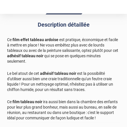
de mur à faire !!! Un meilleur compromis entre adhérence
et facilité à retirer le film me semblerait peut-être judicieux.
*****
Il y a 1530 jours
Description détaillée
Mal découpé aux extrémités
Ce
film effet tableau ardoise
est pratique, économique et facile
à mettre en place ! Ne vous embêtez plus avec de lourds
tableaux ou avec de la peinture salissante, optez plutôt pour cet
adhésif tableau noir
qui se pose en quelques minutes
seulement.
Le bel atout de cet
adhésif tableau noir
est la possibilité
d'utiliser aussi bien une craie traditionnelle qu'un feutre craie
liquide ! Pour un nettoyage optimal, n'hésitez pas à utiliser un
chiffon humide, pour un résultat sans traces.
Ce
film tableau noir
ira aussi bien dans la chambre des enfants
pour leur plus grand bonheur, mais aussi au bureau, en salle de
réunion, au restaurant ou dans une boutique : c'est le support
idéal pour communiquer de façon ludique et facile !