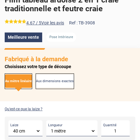
traditionnelle et feutre craie
*****
4.67
/ 5
Voir les avis
Ref :
TB-3908
Meilleure vente
Pose Intérieure
Fabriqué à la demande
Choisissez votre type de découpe
Au mètre linéaire
Aux dimensions exactes
Qu'est-ce que la laize ?
Laize
Longueur
Quantité