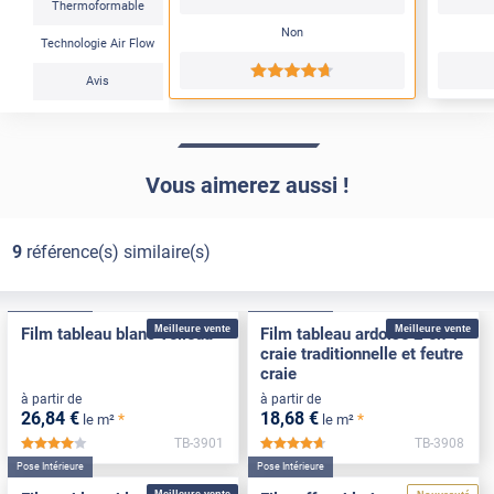
Thermoformable
Non
Technologie Air Flow
*****
Avis
Vous aimerez aussi !
9
référence(s) similaire(s)
Pose Intérieure
Pose Intérieure
Meilleure vente
Meilleure vente
Film tableau blanc velleda
Film tableau ardoise 2 en 1
craie traditionnelle et feutre
craie
à partir de
à partir de
26
,84
€
18
,68
€
*
*
le m²
le m²
TB-3901
TB-3908
*****
*****
Pose Intérieure
Pose Intérieure
Meilleure vente