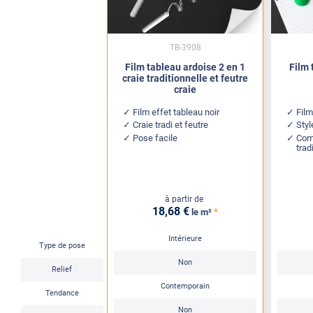
TB-3908
Film tableau ardoise 2 en 1
Film 
craie traditionnelle et feutre
craie
Film effet tableau noir
Film
Craie tradi et feutre
Styl
Pose facile
Com
trad
à partir de
18
,68
€
*
le m²
Intérieure
Type de pose
Non
Relief
Contemporain
Tendance
Non