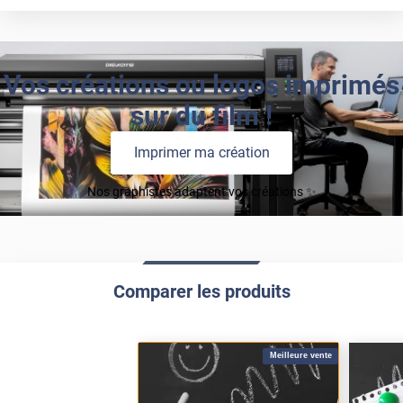
Vos créations ou logos imprimés
sur du film !
Imprimer ma création
Nos graphistes adaptent vos créations ✨
Comparer les produits
Meilleure vente