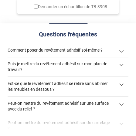
Demander un échantillon de
TB-3908
Questions fréquentes
Comment poser du revêtement adhésif soi-même ?
Puis-je mettre du revêtement adhésif sur mon plan de
« Comment poser un revêtement adhésif ? »
travail ?
Est-ce que le revêtement adhésif se retire sans abîmer
les meubles en dessous ?
"Peut-on installer du
Peut-on mettre du revêtement adhésif sur une surface
revêtement adhésif sur un plan de travail de cuisine ?"
avec du relief ?
Peut-on mettre du revêtement adhésif sur du carrelage
?
Partir d'un coin et tirer assez fermement