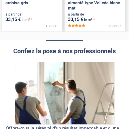
ardoise gris
aimanté type Velleda blanc
mat
à partir de
à partir de
33
,15
€
33
,15
€
*
*
le m²
le m²
TB-3916
TB-3917
*****
Confiez la pose à nos professionnels
Offrez-vous la sérénité d'un résultat impeccable et d'une