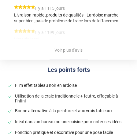
*****
Il y a 1115 jours
Livraison rapide ,produits de qualités ! Lardoise marche
super bien ,pas de problème de trace lors de leffacement.
*****
Il y a 1199 jours
Meravigliosa!!
Voir plus d'avis
*****
Il y a 1424 jours
Génial comme produit, j'en ai posé dans ma cuisine et
dans le bureau !
Les points forts
*****
Il y a 1532 jours
Très bon produit
Film effet tableau noir en ardoise
*****
Il y a 603 jours
Utilisation de la craie traditionnelle + feutre, effaçable à
Globalement très satisfait : le produit semble d'excellente
l'infini
qualité ! Début de pose un peu compliqué qui a
Bonne alternative à la peinture et aux vrais tableaux
occasionné des craquelures (seul et avec 3m de film, c'est
pas simple mais Luminis n'y est pour rien). En revanche,
Idéal dans un bureau ou une cuisine pour noter ses idées
l'adhésif me semble trop fort : décoller le film revient à
arracher la peinture voire la première pellicule de plâtre : si
Fonction pratique et décorative pour une pose facile
je décide un jour d'enlever le film, il va y avoir des reprises