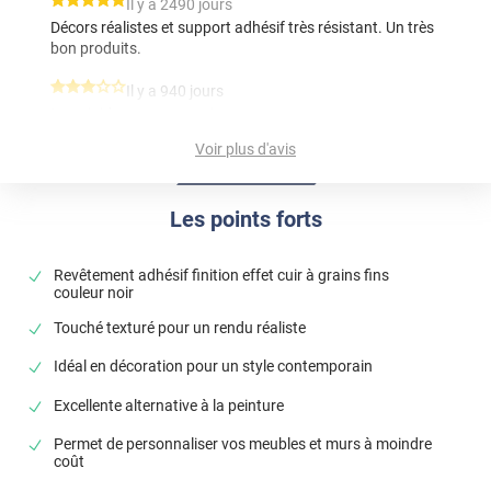
*****
Il y a 2490 jours
Décors réalistes et support adhésif très résistant. Un très
bon produits.
*****
Il y a 940 jours
trop,rigide pour une assise
Voir plus d'avis
Commentaire Luminis Films
-
12/01/2024
Bonjour, Le film que vous avez sélectionné peut être
appliqué sur diverses surfaces. Il suffit de le chauffer
Les points forts
à l'aide d'un décapeur thermique pour le rendre plus
malléable. Pour vous assurer de la compatibilité, vous
Revêtement adhésif finition effet cuir à grains fins
avez également la possibilité de réaliser un test sur un
couleur noir
échantillon. Nous offrons la possibilité de vous
Touché texturé pour un rendu réaliste
envoyer des échantillons de nos produits
gratuitement sur notre site. N'hésitez pas à en faire la
Idéal en décoration pour un style contemporain
demande pour évaluer la performance du film sur la
surface envisagée. Cordialement, L'équipe Luminis
Excellente alternative à la peinture
Films
Permet de personnaliser vos meubles et murs à moindre
coût
*****
Il y a 2296 jours