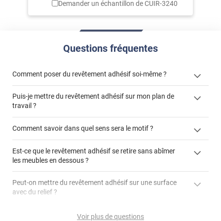
Demander un échantillon de
CUIR-3240
Questions fréquentes
Comment poser du revêtement adhésif soi-même ?
Puis-je mettre du revêtement adhésif sur mon plan de
« Comment poser un revêtement adhésif ? »
travail ?
Comment savoir dans quel sens sera le motif ?
Est-ce que le revêtement adhésif se retire sans abîmer
"Peut-on installer du
les meubles en dessous ?
revêtement adhésif sur un plan de travail de cuisine ?"
Peut-on mettre du revêtement adhésif sur une surface
avec du relief ?
Peut-on mettre du revêtement adhésif sur du carrelage
Voir plus de questions