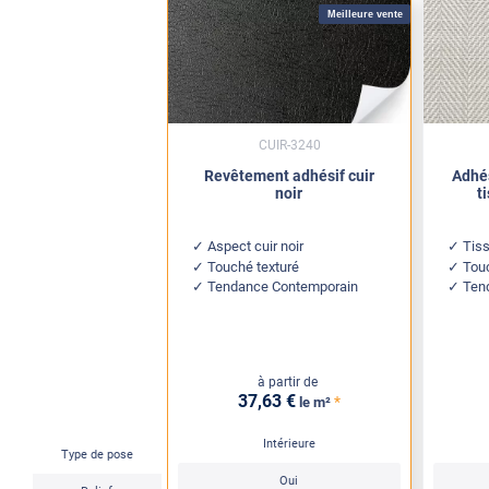
Meilleure vente
CUIR-3240
Revêtement adhésif cuir
Adhés
noir
t
Aspect cuir noir
Tis
Touché texturé
Touc
Tendance Contemporain
Ten
à partir de
37
,63
€
*
le m²
Intérieure
Type de pose
Oui