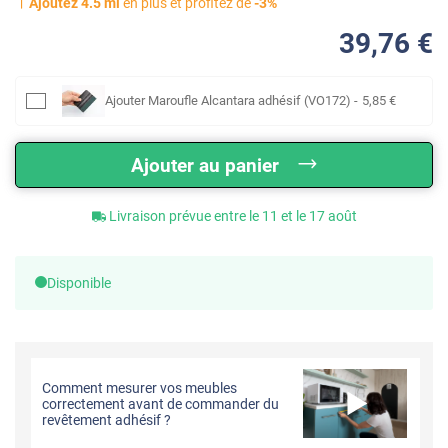
Ajoutez
4.5
ml
en plus et profitez de
-
3
%
39
,76
€
Ajouter
Maroufle Alcantara adhésif (VO172)
-
5
,85
€
Ajouter au panier
Livraison prévue entre le 11 et le 17 août
Disponible
Comment mesurer vos meubles
correctement avant de commander du
revêtement adhésif ?