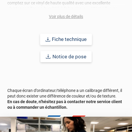
comptez sur ce vinyl de haute qualité avec une excellente
résistance à l’eau, à la saleté, à l’abrasion, aux UV et à l’usure.
Grâce à son épaisseur, cet adhésif masque également les petites
Voir plus de détails
imperfections. Classé A+ au test C.O.V et C-s2,d0 au feu, ce
revêtement peut être installé dans un lieu ouvert public.
Durabilité
: 10 ans en pose intérieur (anti craquèlement,
Fiche technique
écaillage, délamination et jaunissement)
Notice de pose
Afin de vous rendre compte de la qualité et de son rendu
véritable, nous vous conseillons de faire une demande
d'échantillons gratuite.
Chaque écran d’ordinateur/téléphone a un calibrage différent, il
peut donc exister une différence de couleur et/ou de texture.
En cas de doute, n’hésitez pas à contacter notre service client
ou à commander un échantillon.