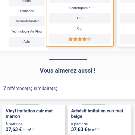
Relief
Contemporain
Tendance
Oui
Thermoformable
Oui
Technologie Air Flow
*****
Avis
Vous aimerez aussi !
7
référence(s) similaire(s)
Confort
Pose Intérieure
Confort
Pose Intérieure
Vinyl imitation cuir mat
Adhésif imitation cuir mat
marron
beige
à partir de
à partir de
37
,63
€
37
,63
€
*
*
le m²
le m²