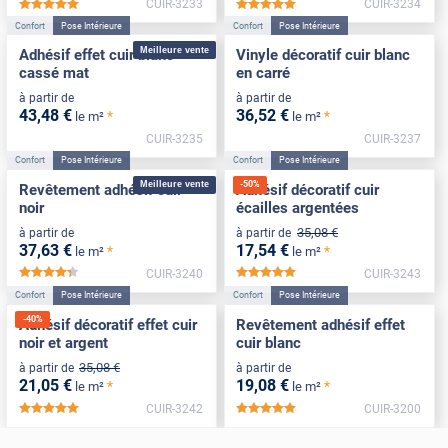
CUIR-3233
CUIR-3234
*****
*****
Confort
Pose Intérieure
Confort
Pose Intérieure
Meilleure vente
Adhésif effet cuir blanc
Vinyle décoratif cuir blanc
cassé mat
en carré
à partir de
à partir de
43
,48
€
36
,52
€
*
*
le m²
le m²
CUIR-3235
CUIR-3237
Confort
Pose Intérieure
Confort
Pose Intérieure
Meilleure vente
-
50
%
Revêtement adhésif cuir
Adhésif décoratif cuir
noir
écailles argentées
35
,08
€
à partir de
à partir de
37
,63
€
17
,54
€
*
*
le m²
le m²
CUIR-3240
CUIR-3243
*****
*****
Confort
Pose Intérieure
Confort
Pose Intérieure
-
40
%
Adhésif décoratif effet cuir
Revêtement adhésif effet
noir et argent
cuir blanc
35
,08
€
à partir de
à partir de
21
,05
€
19
,08
€
*
*
le m²
le m²
CUIR-3242
CUIR-3200
*****
*****