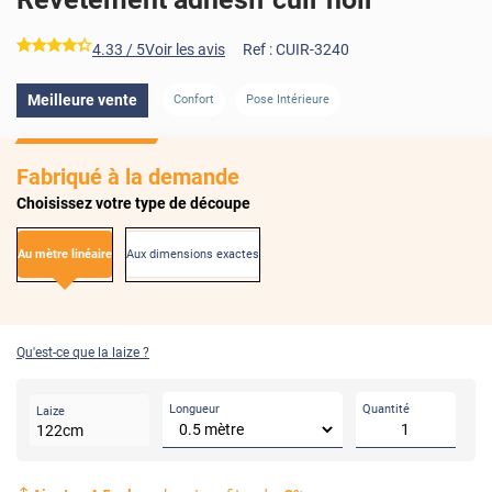
*****
4.33
/ 5
Voir les avis
Ref :
CUIR-3240
Meilleure vente
Confort
Pose Intérieure
Fabriqué à la demande
Choisissez votre type de découpe
Au mètre linéaire
Aux dimensions exactes
Qu'est-ce que la laize ?
Longueur
Quantité
Laize
122
cm