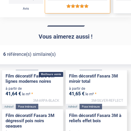
*****
Avis
Vous aimerez aussi !
6
référence(s) similaire(s)
Adhésif
Pose Intérieure
Adhésif
Pose Intérieure
Meilleure vente
Film décoratif Fasara 3M
Film décoratif Fasara 3M
lignes modernes noires
miroir total
à partir de
à partir de
41
,64
€
41
,65
€
*
*
le m²
le m²
3M-ARPA-BLACK
3M-SILVER-REFLECT
Adhésif
Pose Intérieure
Adhésif
Pose Intérieure
Film décoratif Fasara 3M
Film décoratif Fasara 3M à
dégressif pois noirs
reliefs effet bois
opaques