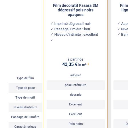
Film décoratif Fasara 3M
Film
dégressif pois noirs
lig
opaques
Imprimé dégressif noir
Aspe
Passage lumière : bon
Nive
Niveau d'intimité : excellent
Band
à partir de
43
,35
€
*
le m²
adhésif
Type de film
pose intérieure
Type de pose
degrade
Type de motif
Excellent
Niveau d'intimité
Excellent
Passage de lumière
Pois noirs
D
Caractéristique