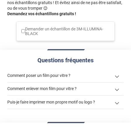
nos échantillons gratuits ! Et évitez ainsi de ne pas être satisfait,
ou de vous tromper 😉
Demandez vos échantillons gratuits !
Demander un échantillon de
3M-ILLUMINA-
BLACK
Questions fréquentes
Comment poser un film pour vitre ?
Comment enlever mon film pour vitre ?
Puis-je faire imprimer mon propre motif ou logo ?
enlever un film adhésif pour vitre
films à
cet article
enlever et stocker
personnaliser
cet
votre film électrostatique pour vitre
article