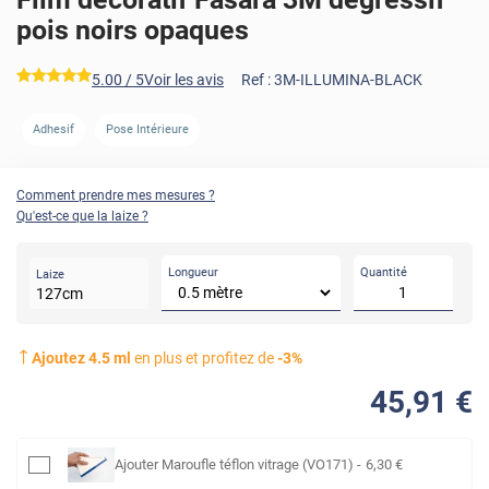
pois noirs opaques
*****
5.00
/ 5
Voir les avis
Ref :
3M-ILLUMINA-BLACK
Adhesif
Pose Intérieure
Comment prendre mes mesures ?
Qu'est-ce que la laize ?
Longueur
Quantité
Laize
127
cm
Ajoutez
4.5
ml
en plus et profitez de
-
3
%
45
,91
€
Ajouter
Maroufle téflon vitrage (VO171)
-
6
,30
€