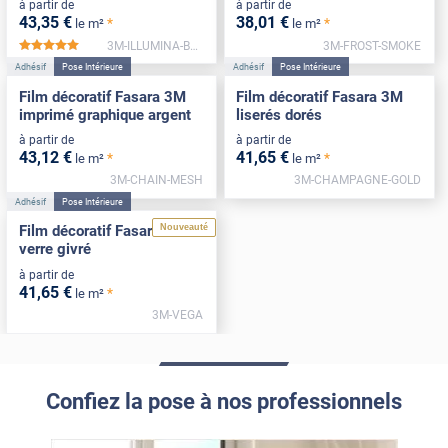
à partir de
à partir de
43
,35
€
38
,01
€
*
*
le m²
le m²
3M-ILLUMINA-BLACK
3M-FROST-SMOKE
*****
Adhésif
Pose Intérieure
Adhésif
Pose Intérieure
Film décoratif Fasara 3M
Film décoratif Fasara 3M
imprimé graphique argent
liserés dorés
à partir de
à partir de
43
,12
€
41
,65
€
*
*
le m²
le m²
3M-CHAIN-MESH
3M-CHAMPAGNE-GOLD
Adhésif
Pose Intérieure
Nouveauté
Film décoratif Fasara 3M
verre givré
à partir de
41
,65
€
*
le m²
3M-VEGA
Confiez la pose à nos professionnels