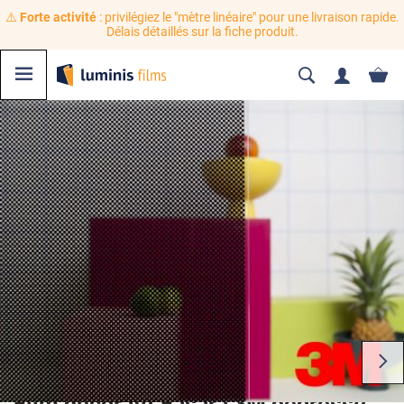
⚠️
Forte activité
: privilégiez le "mètre linéaire" pour une livraison rapide.
Délais détaillés sur la fiche produit.
Film décoratif Fasara 3M dégressif