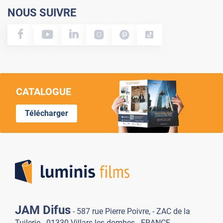
NOUS SUIVRE
CATALOGUE
Télécharger
Lumi
JAM Difus
- 587 rue Pierre Poivre, - ZAC de la
Tuilerie - 01330 Villars-les-dombes - FRANCE