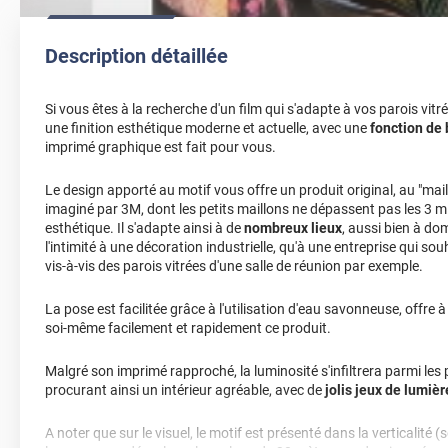
Description détaillée
Si vous êtes à la recherche d'un film qui s'adapte à vos parois vitré
une finition esthétique moderne et actuelle, avec une
fonction de 
imprimé graphique est fait pour vous.
Le design apporté au motif vous offre un produit original, au "mai
imaginé par 3M, dont les petits maillons ne dépassent pas les 3 m
esthétique. Il s'adapte ainsi à de
nombreux lieux
, aussi bien à do
l'intimité à une décoration industrielle, qu'à une entreprise qui so
vis-à-vis des parois vitrées d'une salle de réunion par exemple.
La pose est facilitée grâce à l'utilisation d'eau savonneuse, offre à
soi-même facilement et rapidement ce produit.
Malgré son imprimé rapproché, la luminosité s'infiltrera parmi les
procurant ainsi un intérieur agréable, avec de
jolis jeux de lumièr
A noter que sur le visuel, le motif est présenté dans la verticalité (