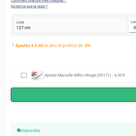
Comment prendre mes mesures ?
Qu'est-ce que la laize ?
Lo
Laize
127
cm
Ajoutez
4.5
ml
en plus et profitez de
-
3
%
Ajouter
Maroufle téflon vitrage (VO171)
-
6
,30
€
Disponible