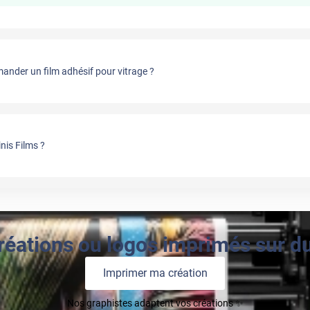
nder un film adhésif pour vitrage ?
nis Films ?
réations ou logos imprimés sur du 
Imprimer ma création
Nos graphistes adaptent vos créations ✨