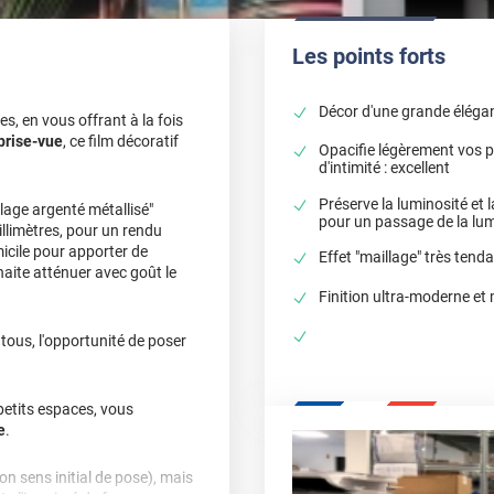
Les points forts
Décor d'une grande éléga
es, en vous offrant à la fois
brise-vue
, ce film décoratif
Opacifie légèrement vos p
d'intimité : excellent
Préserve la luminosité et la
llage argenté métallisé"
pour un passage de la lumi
illimètres, pour un rendu
micile pour apporter de
Effet "maillage" très tend
uhaite atténuer avec goût le
Finition ultra-moderne et 
 tous, l'opportunité de poser
 petits espaces, vous
e
.
son sens initial de pose), mais