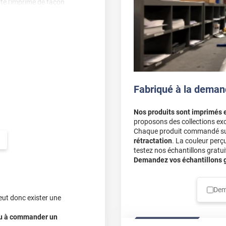
te l'imprimé de façon
arois ou baies vitrées.
le.
Fabriqué à la deman
Nos produits sont imprimés 
proposons des collections exc
Chaque produit commandé sur 
rétractation
. La couleur perç
testez nos échantillons gratuit
Demandez vos échantillons gr
Dem
eut donc exister une
 ou à commander un