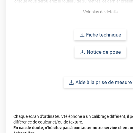
lorsque vous déroulerez le rouleau de 30 mètres, ce dernier présen
horizontale. Dans ce cas, ce type de film est idéal pour de larges p
Voir plus de détails
Durabilité : 10 ans pour une application verticale en Europe Centra
Fiche technique
Notice de pose
Aide à la prise de mesure
Chaque écran d’ordinateur/téléphone a un calibrage différent, il p
différence de couleur et/ou de texture.
En cas de doute, n’hésitez pas à contacter notre service client