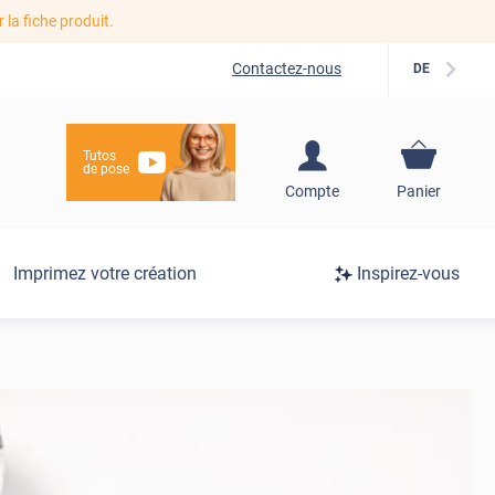
r la fiche produit.
Contactez-nous
DE
Tutos
de pose
S'inscrire / Se
Compte
Panier
connecter
Connexion
Imprimez votre création
Inspirez-vous
/
Inscription