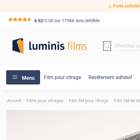
⚠️
Forte activité
*****
4.52
/5.00 sur
17566
avis certifiés
Film pour vitrage
Revêtement adhésif
Menu
Accueil
Films pour vitrages
Film 3M pour vitrage
Film 3M de d