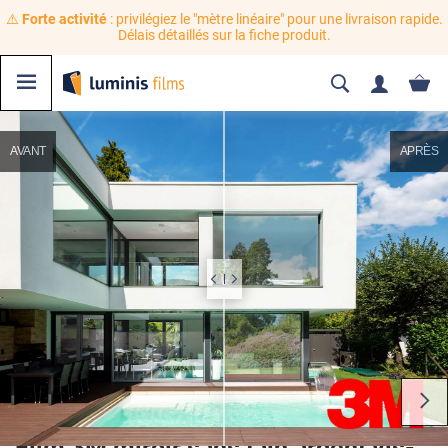
⚠️
Forte activité
: privilégiez le "mètre linéaire" pour une livraison rapide.
Délais détaillés sur la fiche produit.
AVANT
APRÈS
Film 3M miroir sans tain argent vis-