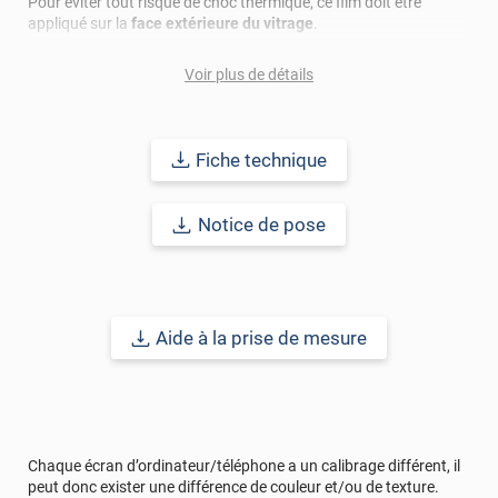
Pour éviter tout risque de choc thermique, ce film doit être
appliqué sur la
face extérieure du vitrage
.
Facile à poser, il ne nécessite
aucune compétence technique
.
Voir plus de détails
Son application avec de l’eau savonneuse permet un ajustement
précis avant qu’il n’adhère complètement à la surface.
Fiche technique
L’
entretien
est simple : utilisez uniquement des
produits et
accessoires non abrasifs
. Après la pose, il est recommandé
d’attendre 30 jours avant de procéder au premier nettoyage.
Notice de pose
Pour plus d’informations, consultez la fiche technique ou
contactez-nous directement. Vous pouvez également
commander des
échantillons gratuits
pour tester le produit
avant achat.
Aide à la prise de mesure
Référence commerciale :
3MMIRROR35
.
Chaque écran d’ordinateur/téléphone a un calibrage différent, il
peut donc exister une différence de couleur et/ou de texture.