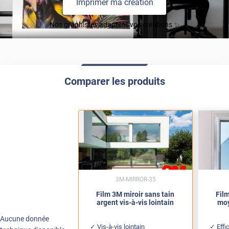
Imprimer ma création
Nos graphistes adaptent vos créations ✨
Comparer les produits
3M-MIRROR-35
Film 3M miroir sans tain
Film
argent vis-à-vis lointain
moy
Aucune donnée
Vis-à-vis lointain
Effi