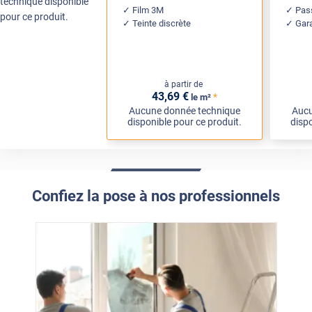
technique disponible
Film 3M
Pass
pour ce produit.
Teinte discrète
Gar
à partir de
43
,69
€
*
le m²
Aucune donnée technique
Aucu
disponible pour ce produit.
dispo
Confiez la pose à nos professionnels