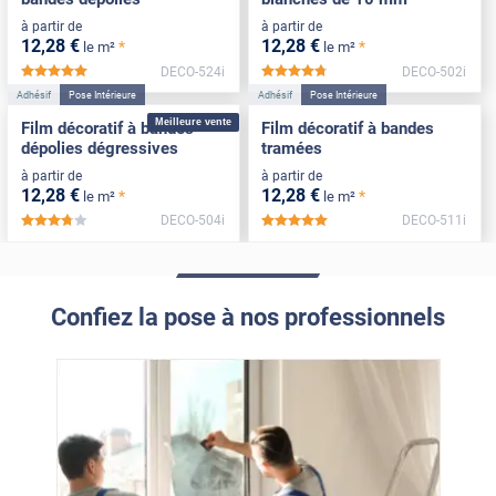
à partir de
à partir de
12
,28
€
12
,28
€
*
*
le m²
le m²
DECO-524i
DECO-502i
*****
*****
Adhésif
Pose Intérieure
Adhésif
Pose Intérieure
Meilleure vente
Film décoratif à bandes
Film décoratif à bandes
dépolies dégressives
tramées
à partir de
à partir de
12
,28
€
12
,28
€
*
*
le m²
le m²
DECO-504i
DECO-511i
*****
*****
Confiez la pose à nos professionnels