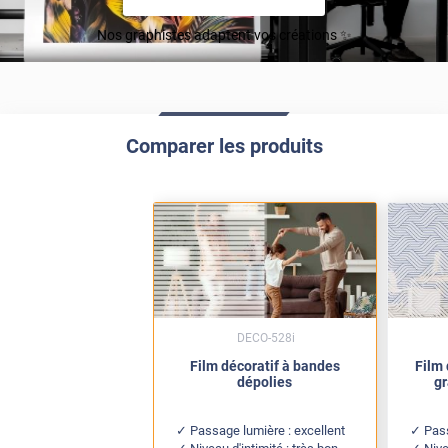
Nos graphistes adaptent vos créations ✨
Comparer les produits
DECO-528i
Film décoratif à bandes
Film 
dépolies
gr
Passage lumière : excellent
Pass