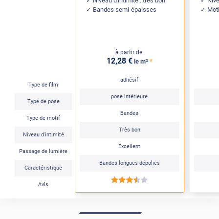
Niveau d'intimité : très bon
Nive
Bandes semi-épaisses
Moti
à partir de
12
,28
€
*
le m²
adhésif
Type de film
pose intérieure
Type de pose
Bandes
Type de motif
Très bon
Niveau d'intimité
Excellent
Passage de lumière
Bandes longues dépolies
Caractéristique
*****
Avis