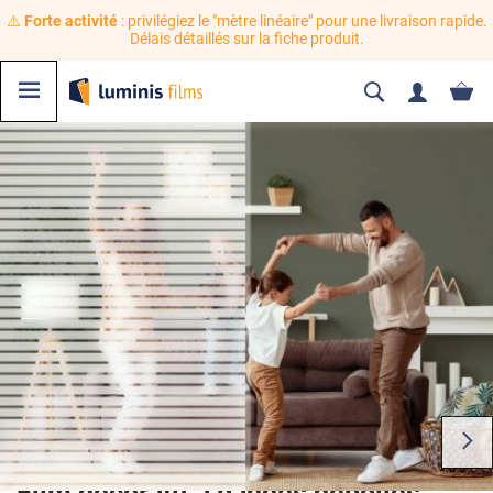
⚠️
Forte activité
: privilégiez le "mètre linéaire" pour une livraison rapide.
Délais détaillés sur la fiche produit.
Film décoratif à bandes dépolies