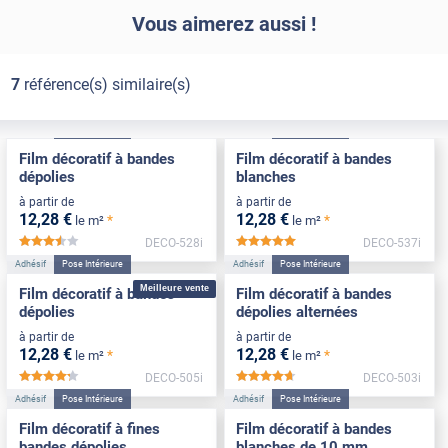
Vous aimerez aussi !
7
référence(s) similaire(s)
Adhésif
Pose Intérieure
Adhésif
Pose Intérieure
Film décoratif à bandes
Film décoratif à bandes
dépolies
blanches
à partir de
à partir de
12
,28
€
12
,28
€
*
*
le m²
le m²
DECO-528i
DECO-537i
*****
*****
Adhésif
Pose Intérieure
Adhésif
Pose Intérieure
Meilleure vente
Film décoratif à bandes
Film décoratif à bandes
dépolies
dépolies alternées
à partir de
à partir de
12
,28
€
12
,28
€
*
*
le m²
le m²
DECO-505i
DECO-503i
*****
*****
Adhésif
Pose Intérieure
Adhésif
Pose Intérieure
Film décoratif à fines
Film décoratif à bandes
bandes dépolies
blanches de 10 mm