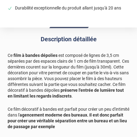
pose sont claires et détaillées ce qui rend l'installation
Durabilité exceptionnelle du produit allant jusqu'à 20 ans
accessible à "presque" tout le monde. Bien que satisfait
du rendu final, une pose par un professionnel garantie
certainement un rendu impeccable. Je recommande !
*****
Il y a 2261 jours
Description détaillée
TRES JOLI UNE FOIS POSE MON CLIENT EST SATISFAIT
*****
Il y a 2384 jours
Ce
film à bandes dépolies
est composé de lignes de 3,5 cm
Produit conforme à ce que je voila en aspect Pose pas si
séparées par des espaces clairs de 1 cm de film transparent. Ces
simple et mode d’emplois qui pourrait être amélioré à mon
dernières courent sur la longueur du film (jusqu'à 30ml). Cette
sens
décoration pour vitre permet de couper en partie le vis-à-vis sans
assombrir la pièce. Vous pouvez placer le film à des hauteurs
*****
Il y a 912 jours
différentes suivant la partie que vous souhaitez cacher. Ce film
Je n' ai pas reçu ma commande
décoratif à bandes dépolies
préserve l'entrée de lumière tout
en limitant les regards indiscrets
.
Commentaire Luminis Films
-
08/02/2024
Bonjour, Selon votre suivi de colis, la commande vous
Ce film décoratif à bandes est parfait pour créer un peu d'intimité
a bien été livré en date du 2 février. Si ce n'est pas le
dans l'
agencement moderne des bureaux
. Il est donc parfait
pour créer une véritable séparation entre un bureau et un lieu
cas, je vous invite à nous envoyer une réclamation par
de passage par exemple
mail pour que nous puissions lancer une enquête
auprès du transporteur. Cordialement, l'Equipe