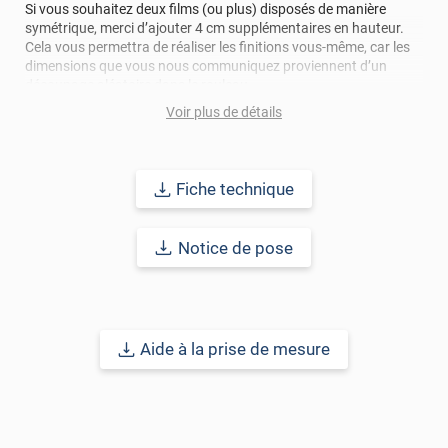
Si vous souhaitez deux films (ou plus) disposés de manière
Luminis Films
symétrique, merci d’ajouter 4 cm supplémentaires en hauteur.
Cela vous permettra de réaliser les finitions vous-même, car les
*****
Il y a 1845 jours
dimensions que vous nous communiquez proviennent d’un
Produit non conforme ! Le film n'est pas adhésif, et
découpage aléatoire dans le rouleau.
malgré les consignes suivies à la lettre, tout est tombé le
Voir plus de détails
lendemain. À ce prix-là, un film adhésif qui ne colle pas,
Durabilité :
15 à 20 ans
pour une application verticale en Europe
c'est un comble !
Centrale.
Fiche technique
Référence produit :
DECO528i
Notice de pose
Aide à la prise de mesure