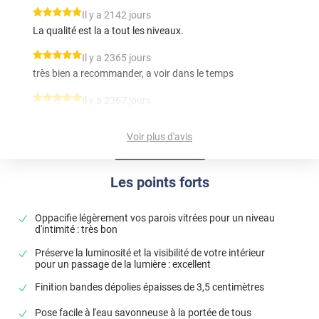
*****
Il y a 2142 jours
La qualité est la a tout les niveaux.
*****
Il y a 2365 jours
très bien a recommander, a voir dans le temps
*****
Il y a 2367 jours
très facile à poser , se manipule facilement
Voir plus d'avis
*****
Il y a 2644 jours
le produit ressemble à ce que l'on voit sur leur site, pas de
mauvaise surprise. La découpe sur mesure est idéale
Les points forts
pour une belle finition.
*****
Il y a 3123 jours
Oppacifie légèrement vos parois vitrées pour un niveau
Excellent et très satisfait.
d'intimité : très bon
Préserve la luminosité et la visibilité de votre intérieur
*****
Il y a 3216 jours
pour un passage de la lumière : excellent
résultat impeccable et très facile a poser
Finition bandes dépolies épaisses de 3,5 centimètres
*****
Il y a 1087 jours
Pose facile à l'eau savonneuse à la portée de tous
Globalement satisfait de mon produit. Les instruction de