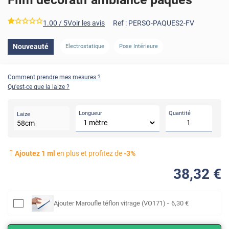
*****
1.00
/ 5
Voir les avis
Ref :
PERSO-PAQUES2-FV
Nouveauté
Electrostatique
Pose Intérieure
Comment prendre mes mesures ?
Qu'est-ce que la laize ?
Longueur
Quantité
Laize
58
cm
Ajoutez
1
ml
en plus et profitez de
-
3
%
38
,32
€
Ajouter
Maroufle téflon vitrage (VO171)
-
6
,30
€