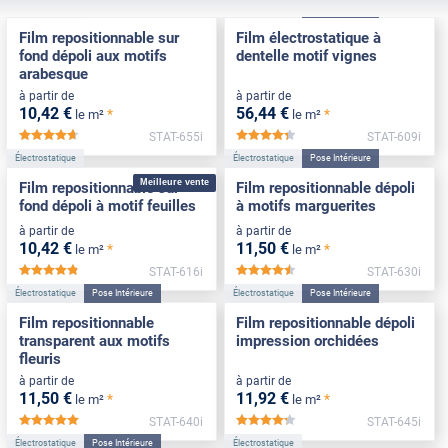
Électrostatique
Électrostatique
Pose Intérieure
Film repositionnable sur
Film électrostatique à
fond dépoli aux motifs
dentelle motif vignes
arabesque
à partir de
à partir de
10
,42
€
56
,44
€
*
*
le m²
le m²
STAT-655i
STAT-609i
*****
*****
Électrostatique
Électrostatique
Pose Intérieure
Meilleure vente
Film repositionnable sur
Film repositionnable dépoli
fond dépoli à motif feuilles
à motifs marguerites
à partir de
à partir de
10
,42
€
11
,50
€
*
*
le m²
le m²
STAT-616i
STAT-630i
*****
*****
Électrostatique
Pose Intérieure
Électrostatique
Pose Intérieure
Film repositionnable
Film repositionnable dépoli
transparent aux motifs
impression orchidées
fleuris
à partir de
à partir de
11
,50
€
11
,92
€
*
*
le m²
le m²
STAT-640i
STAT-645i
*****
*****
Électrostatique
Pose Intérieure
Électrostatique