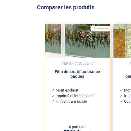
Comparer les produits
Nouveauté
PERSO-PAQUES2-FV
P
Film décoratif ambiance
pâques
pe
Motif exclusif
Mot
Imprimé effet "pâques"
Impr
Finition translucide
Coul
à partir de