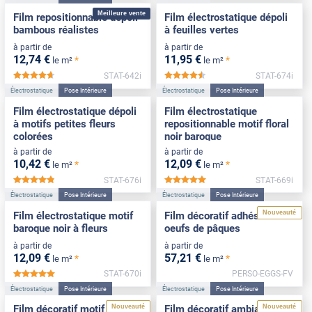
Meilleure vente
Film repositionnable dépoli
Film électrostatique dépoli
bambous réalistes
à feuilles vertes
à partir de
à partir de
12
,74
€
11
,95
€
*
*
le m²
le m²
STAT-642i
STAT-674i
*****
*****
Électrostatique
Pose Intérieure
Électrostatique
Pose Intérieure
Film électrostatique dépoli
Film électrostatique
à motifs petites fleurs
repositionnable motif floral
colorées
noir baroque
à partir de
à partir de
10
,42
€
12
,09
€
*
*
le m²
le m²
STAT-676i
STAT-669i
*****
*****
Électrostatique
Pose Intérieure
Électrostatique
Pose Intérieure
Nouveauté
Film électrostatique motif
Film décoratif adhésif motif
baroque noir à fleurs
oeufs de pâques
à partir de
à partir de
12
,09
€
57
,21
€
*
*
le m²
le m²
STAT-670i
PERSO-EGGS-FV
*****
Électrostatique
Pose Intérieure
Électrostatique
Pose Intérieure
Nouveauté
Nouveauté
Film décoratif motif lapins
Film décoratif ambiance