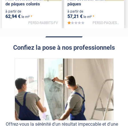
de pâques colorés
pâques
à partir de
à partir de
62
,94
€
57
,21
€
*
*
le m²
le m²
PERSO-RABBITS-FV
PERSO-PAQUES2-FV
*****
Confiez la pose à nos professionnels
Offrez-vous la sérénité d'un résultat impeccable et d'une