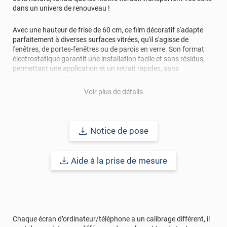
dans un univers de renouveau !
Avec une hauteur de frise de 60 cm, ce film décoratif s'adapte
parfaitement à diverses surfaces vitrées, qu'il s'agisse de
fenêtres, de portes-fenêtres ou de parois en verre. Son format
électrostatique garantit une installation facile et sans résidus,
permettant une application et un retrait rapides, sans
endommager la surface. Néanmoins, vous pouvez également le
commander en version adhésif.
Voir plus de détails
Fabriqué avec soin dans notre atelier en France, chaque pièce
est imprimée à la commande, ce qui vous assure un produit
personnalisé et de qualité. Notre processus de fabrication
Notice de pose
respecte les normes les plus strictes, garantissant des
impressions nettes et durables, pour une décoration éphémère
qui illumine votre espace en toute saison.
Aide à la prise de mesure
Que ce soit pour embellir votre maison, votre lieu de travail ou
tout autre espace de vie ou commerces, ce film décoratif est
l'accessoire idéal pour insuffler une touche de gaieté et de
fraîcheur à votre environnement. Laissez-vous inspirer par la
magie du printemps et de Pâques, et transformez vos vitrines en
Chaque écran d’ordinateur/téléphone a un calibrage différent, il