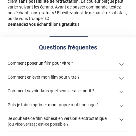
client
sans possibilité de rétractation
. La couleur perçue peut
varier suivant les écrans. Avant de passer commande, testez
nos échantillons gratuits ! Et évitez ainsi de ne pas être satisfait,
ou de vous tromper 😉
Demandez vos échantillons gratuits !
Questions fréquentes
Comment poser un film pour vitre ?
Comment enlever mon film pour vitre ?
Comment savoir dans quel sens sera le motif ?
enlever un film adhésif pour vitre
Puis-je faire imprimer mon propre motif ou logo ?
cet article
enlever et stocker
cet
votre film électrostatique pour vitre
films à
Je souhaite ce film adhésif en version électrostatique
article
personnaliser
(ou vice-versa) ; est-ce possible ?
demander un devis de pose
faire un devis