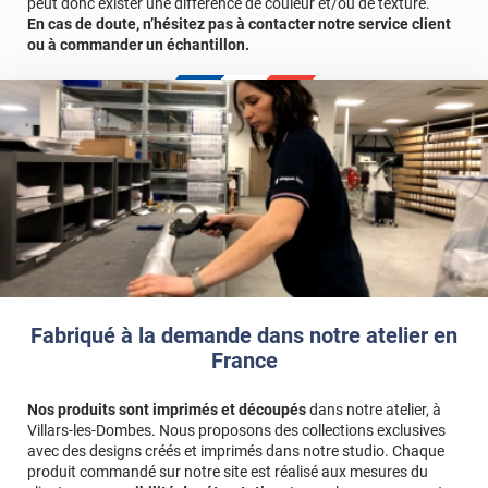
véritables tableaux vivants, captivant les regards et égayant les
peut donc exister une différence de couleur et/ou de texture.
cœurs !
En cas de doute, n’hésitez pas à contacter notre service client
ou à commander un échantillon.
Le terme "laize" est équivalent à la hauteur.
Référence produit :
PERSOPAQUES2FV
.
Fabriqué à la demande dans notre atelier en
France
Nos produits sont imprimés et découpés
dans notre atelier, à
Villars-les-Dombes. Nous proposons des collections exclusives
avec des designs créés et imprimés dans notre studio. Chaque
produit commandé sur notre site est réalisé aux mesures du