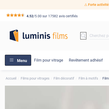
⚠️
Forte activité
*****
4.52
/5.00 sur
17582
avis certifiés
Film pour vitrage
Revêtement adhésif
Menu
Accueil
Films pour vitrages
Film décoratif
Film à motifs
Film