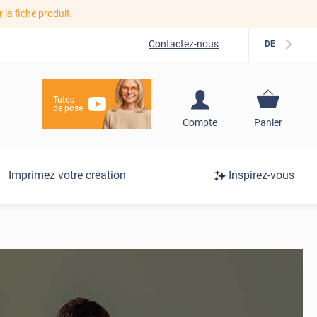
r la fiche produit.
Contactez-nous
DE
Tutos
de pose
S'inscrire / Se
Compte
Panier
connecter
Connexion
Imprimez votre création
Inspirez-vous
/
Inscription