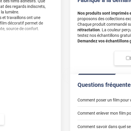
nt des films adhésifs. Que
at des regards indiscrets,
 la lumière.
Nos produits sont imprimés 
 et travaillons ont une
proposons des collections exc
 film décoratif permet de
Chaque produit commandé sur 
te, source de confort.
rétractation
. La couleur perç
testez nos échantillons gratuit
Demandez vos échantillons gr
Questions fréquente
Comment poser un film pour v
le en intérieur.
Comment enlever mon film pou
sitez pas à nous contacter
Comment savoir dans quel sen
 de tout autre contaminant.