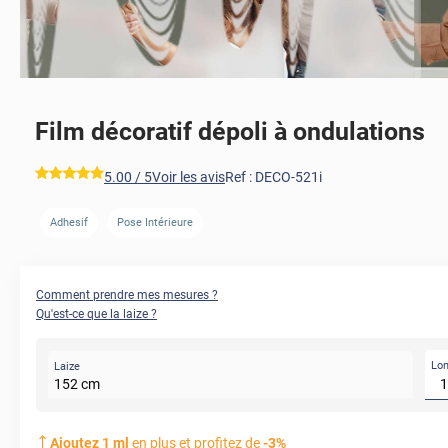
Film décoratif dépoli à ondulations
*****
5.00
/ 5
Voir les avis
Ref :
DECO-521i
Adhesif
Pose Intérieure
Comment prendre mes mesures ?
Qu'est-ce que la laize ?
Lo
Laize
152
cm
Ajoutez
1
ml
en plus et profitez de
-
3
%