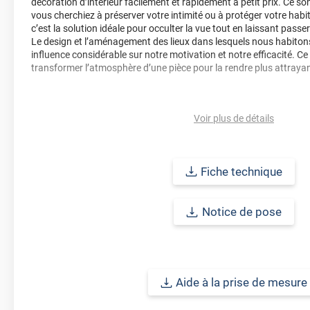
décoration d’intérieur facilement et rapidement à petit prix. Ce so
vous cherchiez à préserver votre intimité ou à protéger votre habit
c’est la solution idéale pour occulter la vue tout en laissant passer
Le design et l’aménagement des lieux dans lesquels nous habitons
influence considérable sur notre motivation et notre efficacité. Ce
transformer l’atmosphère d’une pièce pour la rendre plus attrayan
Points forts
:
Voir plus de détails
• Personnalise les vitrages
• Préserve l'intimité
• Excellente restitution de la lumière
• Traitement anti-rayure
Fiche technique
• Mise en œuvre rapide
• Sans entretien
• S'enlève facilement
Notice de pose
Durabilité
: 10 ans pour une application verticale en Europe Centra
Aide à la prise de mesure
Remarques importantes
: Pour un meilleur aperçu des films n’hé
pour une demande d’échantillon gratuit.
La surface à coller doit être exempte de poussière, de graisse ou