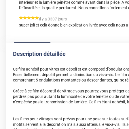
intérieur et la lumière pénètre comme avant dans la pièce. A vo
l'efficacité et la qualité perdurent. Nous conseillons fortement 
*****
Il y a 3307 jours
super joli et celà donne bien explication livrée avec celà nous a
Description détaillée
Ce film adhésif pour vitres est dépoli et est composé d'ondulation
Essentiellement dépoli il permet la diminution du vis-à-vis. Le fil
comprenant 5 ondulations montantes ou descendantes, qui se ré
Grâce à ce film décoratif de vitrage vous pourrez vous protéger d
perdrez pas pour autant la luminosité de votre fenêtre ou de votre 
n’empêche pas la transmission de lumière. Ce film étant adhésif, la
Les films pour vitrages sont prévus pour une pose sur toutes surfa
motifs servent à la décoration mais aussi attenus le vis-à-vis. Ils 