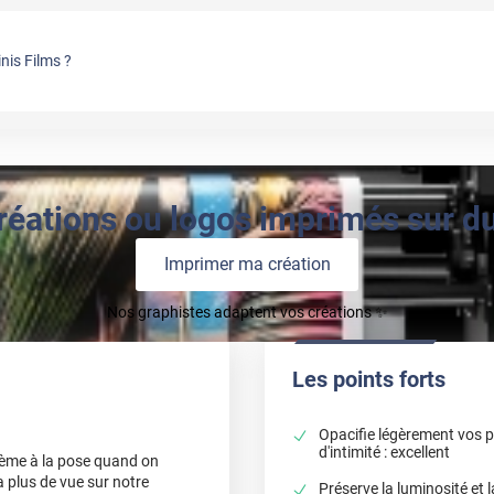
nis Films ?
réations ou logos imprimés sur du 
Imprimer ma création
Nos graphistes adaptent vos créations ✨
Les points forts
Opacifie légèrement vos p
d'intimité : excellent
lème à la pose quand on
'a plus de vue sur notre
Préserve la luminosité et la