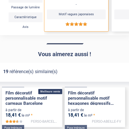
-
Passage de lumière
Motif vagues japonaises
Caractéristique
*****
Avis
Vous aimerez aussi !
19
référence(s) similaire(s)
Pose Intérieure
Pose Intérieure
Meilleure vente
Film décoratif
Film décoratif
personnalisable motif
personnalisable motif
carreaux Barcelone
hexagones dégressifs
Abeille
à partir de
à partir de
18
,41
€
18
,41
€
*
*
le m²
le m²
PERSO-BARCELONE-FV
PERSO-ABEILLE-FV
*****
Pose Intérieure
Pose Intérieure