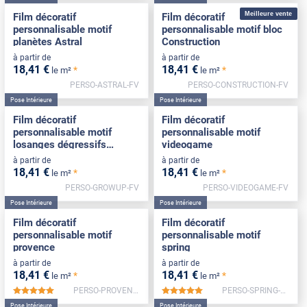
Meilleure vente
Film décoratif
Film décoratif
personnalisable motif
personnalisable motif bloc
planètes Astral
Construction
à partir de
à partir de
18
,41
€
18
,41
€
*
*
le m²
le m²
PERSO-ASTRAL-FV
PERSO-CONSTRUCTION-FV
Pose Intérieure
Pose Intérieure
Film décoratif
Film décoratif
personnalisable motif
personnalisable motif
losanges dégressifs
videogame
Growup
à partir de
à partir de
18
,41
€
18
,41
€
*
*
le m²
le m²
PERSO-GROWUP-FV
PERSO-VIDEOGAME-FV
Pose Intérieure
Pose Intérieure
Film décoratif
Film décoratif
personnalisable motif
personnalisable motif
provence
spring
à partir de
à partir de
18
,41
€
18
,41
€
*
*
le m²
le m²
PERSO-PROVENCE-FV
PERSO-SPRING-FV
*****
*****
Pose Intérieure
Pose Intérieure