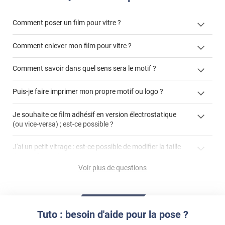
Comment poser un film pour vitre ?
Comment enlever mon film pour vitre ?
Comment savoir dans quel sens sera le motif ?
enlever un film adhésif pour vitre
Puis-je faire imprimer mon propre motif ou logo ?
cet article
enlever et stocker
cet
votre film électrostatique pour vitre
films à
Je souhaite ce film adhésif en version électrostatique
article
personnaliser
(ou vice-versa) ; est-ce possible ?
demander un devis de pose
faire un devis
J'ai un petit vitrage : est-ce possible de modifier la taille
du motif pour l'adapter ?
Voir plus de questions
impression personnalisée
film à personnaliser
Tuto : besoin d'aide pour la pose ?