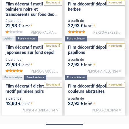
Nouveauté
Nouveauté
Film décoratif motif
Film décoratif dépoli motif
palmiers noirs et
herbes
transparents sur fond dépoli
blanc
à partir de
à partir de
22
,93
€
22
,93
€
*
*
le m²
le m²
PERSO-PALMA-FV
PERSO-HERBES-FV
*****
*****
Adhésif
Pose Intérieure
Pose Intérieure
Nouveauté
Nouveauté
Film décoratif motif vagues
Film décoratif dépoli motif
japonaises sur fond dépoli
papillons
à partir de
à partir de
22
,93
€
22
,93
€
*
*
le m²
le m²
PERSO-VAGUEJAPON-FV
PERSO-PAPILLONS-FV
*****
Électrostatique
Pose Intérieure
Pose Intérieure
Nouveauté
Nouveauté
Film décoratif dichroïque
Film décoratif dépoli motif
motif palmiers noirs
couleurs abstraites
à partir de
à partir de
42
,80
€
22
,93
€
*
*
le m²
le m²
PERSO-PALMBEACH-FV
PERSO-COLORS-FV