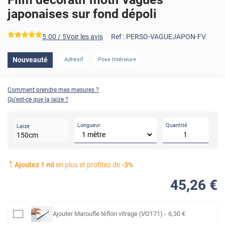
japonaises sur fond dépoli
*****
5.00
/ 5
Voir les avis
Ref :
PERSO-VAGUEJAPON-FV
Nouveauté
Adhesif
Pose Intérieure
Comment prendre mes mesures ?
Qu'est-ce que la laize ?
Longueur
Quantité
Laize
150
cm
Ajoutez
1
ml
en plus et profitez de
-
3
%
45
,26
€
Ajouter
Maroufle téflon vitrage (VO171)
-
6
,30
€