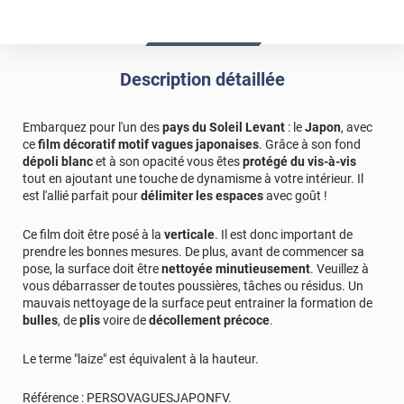
Description détaillée
Embarquez pour l'un des
pays du Soleil Levant
: le
Japon
, avec
ce
film décoratif motif vagues japonaises
. Grâce à son fond
dépoli blanc
et à son opacité vous êtes
protégé du vis-à-vis
tout en ajoutant une touche de dynamisme à votre intérieur. Il
est l'allié parfait pour
délimiter les espaces
avec goût !
Ce film doit être posé à la
verticale
. Il est donc important de
prendre les bonnes mesures. De plus, avant de commencer sa
pose, la surface doit être
nettoyée minutieusement
. Veuillez à
vous débarrasser de toutes poussières, tâches ou résidus. Un
mauvais nettoyage de la surface peut entrainer la formation de
bulles
, de
plis
voire de
décollement précoce
.
Le terme "laize" est équivalent à la hauteur.
Référence :
PERSOVAGUESJAPONFV
.