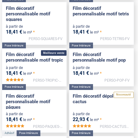
Film décoratif
Film décoratif
personnalisable motif
personnalisable motif tetris
squares
à partir de
à partir de
18
,41
€
18
,41
€
*
*
le m²
le m²
PERSO-SQUARES-FV
PERSO-TETRIS-FV
Pose Intérieure
Pose Intérieure
Meilleure vente
Film décoratif
Film décoratif
personnalisable motif tropic
personnalisable motif pop
à partir de
à partir de
18
,41
€
18
,41
€
*
*
le m²
le m²
PERSO-TROPIC-FV
PERSO-POP-FV
*****
Pose Intérieure
Pose Intérieure
Nouveauté
Film décoratif
Film décoratif dépoli motif
personnalisable motif
cactus
pâques
à partir de
à partir de
18
,41
€
22
,93
€
*
*
le m²
le m²
PERSO-PAQUES-FV
PERSO-CACTUS-FV
*****
*****
Adhésif
Pose Intérieure
Pose Intérieure