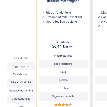
dentelle motif vignes
Frise effet dentelle
Moti
Niveau d'intimité : excellent
Pass
Motifs feuilles de vigne
Nive
à partir de
56
,44
€
*
le m²
électrostatique
Type de film
pose intérieure
Type de pose
Floral
Type de motif
Excellent
Niveau d'intimité
Très bon
Passage de lumière
Vignes en dentelle
Caractéristique
*****
Avis