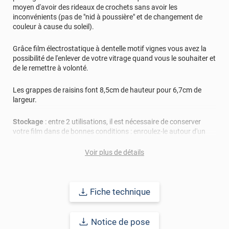
moyen d'avoir des rideaux de crochets sans avoir les
inconvénients (pas de "nid à poussière" et de changement de
couleur à cause du soleil).
Grâce film électrostatique à dentelle motif vignes vous avez la
possibilité de l'enlever de votre vitrage quand vous le souhaiter et
de le remettre à volonté.
Les grappes de raisins font 8,5cm de hauteur pour 6,7cm de
largeur.
Stockage
: entre 2 utilisations, il est nécessaire de conserver
votre film dans de bonnes conditions : enroulez-le autour d'un
tube et stockez le dans un endroit à l'abri de la poussière. Avant
de le réutiliser lavez-le avec de l'eau en abondance et un peu de
Voir plus de détails
savon liquide (pour éliminer la poussière qui a pu s'adhérer au
film).
Fiche technique
Remarque importante
: pour pouvoir réutiliser plusieurs fois le
film, pensez bien à le stocker propre, emballer et dans un lieu
hors de la poussière.
Notice de pose