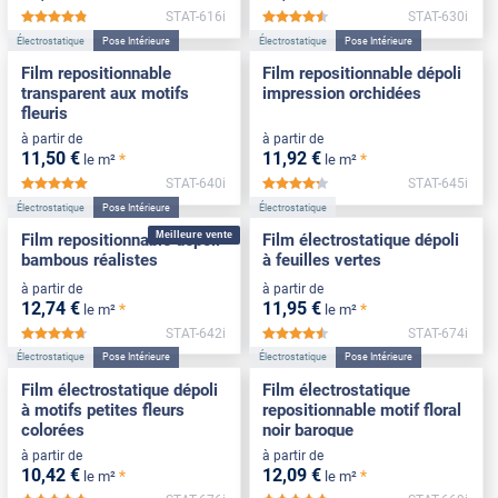
STAT-616i
STAT-630i
*****
*****
Électrostatique
Pose Intérieure
Électrostatique
Pose Intérieure
Film repositionnable
Film repositionnable dépoli
transparent aux motifs
impression orchidées
fleuris
à partir de
à partir de
11
,50
€
11
,92
€
*
*
le m²
le m²
STAT-640i
STAT-645i
*****
*****
Électrostatique
Pose Intérieure
Électrostatique
Meilleure vente
Film repositionnable dépoli
Film électrostatique dépoli
bambous réalistes
à feuilles vertes
à partir de
à partir de
12
,74
€
11
,95
€
*
*
le m²
le m²
STAT-642i
STAT-674i
*****
*****
Électrostatique
Pose Intérieure
Électrostatique
Pose Intérieure
Film électrostatique dépoli
Film électrostatique
à motifs petites fleurs
repositionnable motif floral
colorées
noir baroque
à partir de
à partir de
10
,42
€
12
,09
€
*
*
le m²
le m²