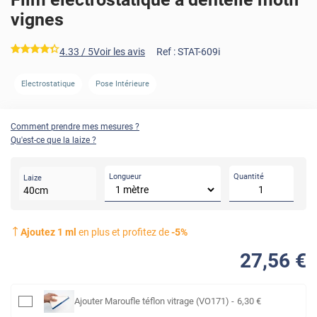
vignes
*****
4.33
/ 5
Voir les avis
Ref :
STAT-609i
Electrostatique
Pose Intérieure
Comment prendre mes mesures ?
Qu'est-ce que la laize ?
Longueur
Quantité
Laize
40
cm
Ajoutez
1
ml
en plus et profitez de
-
5
%
27
,56
€
Ajouter
Maroufle téflon vitrage (VO171)
-
6
,30
€