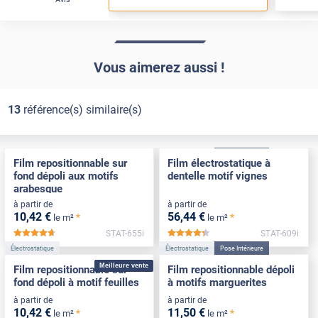
Vous aimerez aussi !
13
référence(s) similaire(s)
Électrostatique
Électrostatique
Pose Intérieure
Film repositionnable sur
Film électrostatique à
fond dépoli aux motifs
dentelle motif vignes
arabesque
à partir de
à partir de
10
,42
€
56
,44
€
*
*
le m²
le m²
STAT-655i
STAT-609i
*****
*****
Électrostatique
Électrostatique
Pose Intérieure
Meilleure vente
Film repositionnable sur
Film repositionnable dépoli
fond dépoli à motif feuilles
à motifs marguerites
à partir de
à partir de
10
,42
€
11
,50
€
*
*
le m²
le m²