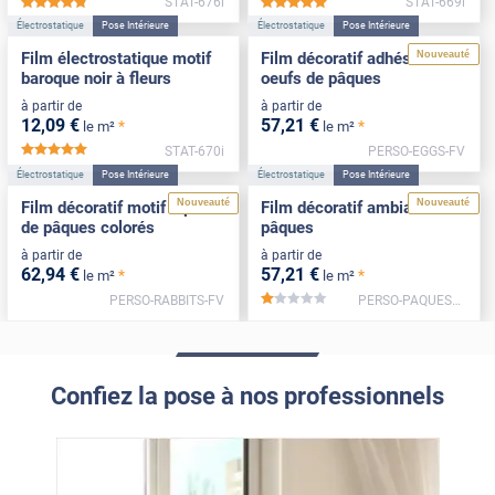
STAT-676i
STAT-669i
*****
*****
Électrostatique
Pose Intérieure
Électrostatique
Pose Intérieure
Nouveauté
Film électrostatique motif
Film décoratif adhésif motif
baroque noir à fleurs
oeufs de pâques
à partir de
à partir de
12
,09
€
57
,21
€
*
*
le m²
le m²
STAT-670i
PERSO-EGGS-FV
*****
Électrostatique
Pose Intérieure
Électrostatique
Pose Intérieure
Nouveauté
Nouveauté
Film décoratif motif lapins
Film décoratif ambiance
de pâques colorés
pâques
à partir de
à partir de
62
,94
€
57
,21
€
*
*
le m²
le m²
PERSO-RABBITS-FV
PERSO-PAQUES2-FV
*****
Confiez la pose à nos professionnels