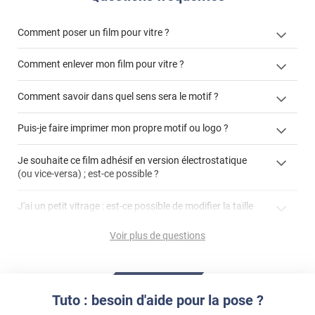
Comment poser un film pour vitre ?
Comment enlever mon film pour vitre ?
Comment savoir dans quel sens sera le motif ?
enlever un film adhésif pour vitre
Puis-je faire imprimer mon propre motif ou logo ?
cet article
enlever et stocker
cet
votre film électrostatique pour vitre
films à
Je souhaite ce film adhésif en version électrostatique
article
personnaliser
(ou vice-versa) ; est-ce possible ?
demander un devis de pose
faire un devis
J'ai un petit vitrage : est-ce possible de modifier la taille
du motif pour l'adapter ?
Voir plus de questions
impression personnalisée
film à personnaliser
Tuto : besoin d'aide pour la pose ?