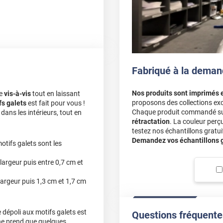
ans le bon ton
ntimité la nuit. C'est très
Fabriqué à la deman
it, ce film occulte
Nos produits sont imprimés 
le
vis-à-vis
tout en laissant
lumière. Si vous désirez
proposons des collections exc
fs galets
est fait pour vous !
Chaque produit commandé sur 
 de partir sur un film
dans les intérieurs, tout en
rétractation
. La couleur perç
testez nos échantillons gratuit
Demandez vos échantillons gr
otifs galets sont les
largeur puis entre 0,7 cm et
largeur puis 1,3 cm et 1,7 cm
ions que vous avez
de votre film par le biais
s le constater.
e dépoli aux motifs galets est
Questions fréquente
 ne prend que quelques