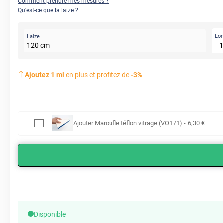
Comment prendre mes mesures ?
Qu'est-ce que la laize ?
Lo
Laize
AVANT
120
cm
Ajoutez
1
ml
en plus et profitez de
-
3
%
Ajouter
Maroufle téflon vitrage (VO171)
-
6
,30
€
Disponible