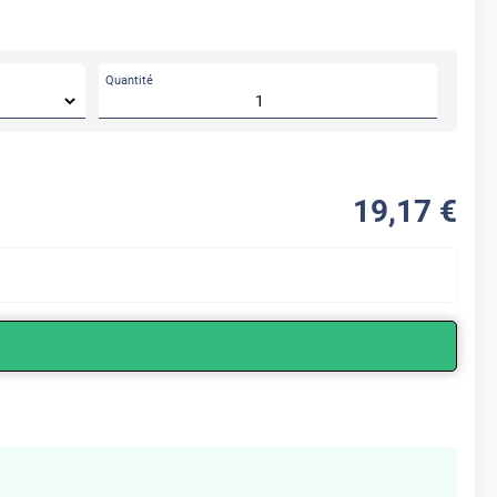
Quantité
APRÈS
19
,17
€