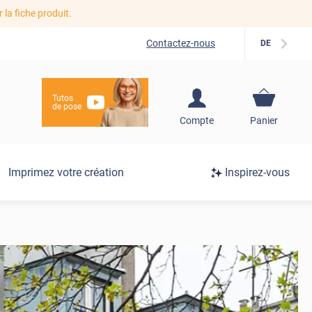
r la fiche produit.
Contactez-nous
DE
Tutos
de pose
S'inscrire / Se
Compte
Panier
connecter
Connexion
Imprimez votre création
Inspirez-vous
/
Inscription