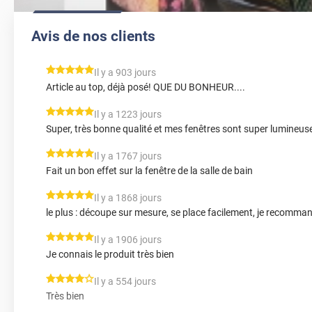
Avis de nos clients
*****
Il y a 903 jours
Article au top, déjà posé! QUE DU BONHEUR....
*****
Il y a 1223 jours
Super, très bonne qualité et mes fenêtres sont super lumineuse
*****
Il y a 1767 jours
Fait un bon effet sur la fenêtre de la salle de bain
*****
Il y a 1868 jours
le plus : découpe sur mesure, se place facilement, je recomma
*****
Il y a 1906 jours
Je connais le produit très bien
*****
Il y a 554 jours
Très bien