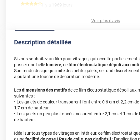
*****
Il y a 1969 jours
J’ai choisi ce produit car il agrémente la porte de ma douche d
Voir plus d'avis
*****
Il y a 683 jours
Le film pour vitrage galet et très beau, mais il ne préserve pas l'i
gênant pour une installation dans une salle de bain.
Description détaillée
Commentaire Luminis Films
-
24/09/2024
Bonjour, Comme notifié sur la description détaillée du produ
Si vous souhaitez un film pour vitrages, qui occulte partiellement 
partiellement le vis-à-vis tout en laissant passer une belle 
passer une belle
lumière
, ce
film électrostatique dépoli aux moti
occulter complétement la vue, dans ce cas, il est préférable
Son rendu design qui imite des petits galets, se fond discrètement 
ajoutant une touche de décoration moderne.
dépoli classique. Cordialement, L'équipe Luminis Films
*****
Il y a 924 jours
Les
dimensions des motifs
de ce film électrostatique dépoli aux m
suivantes :
pas les bonnes dimensions
• Les galets de couleur transparent font entre 0,6 cm et 2,2 cm de 
1,7 cm de hauteur ;
Commentaire Luminis Films
-
26/01/2024
• Les galets un peu plus foncés mesurent entre 2,1 cm et 1 cm de 
Bonjour, Si vous recevez un film plus court que les dimens
de hauteur.
commandé, je vous invite à nous envoyé des photos mesuré 
du formulaire de contact sur le site pour que nous puission
Idéal sur tous types de vitrages en intérieur, ce film électrostatiqu
Cordialement, l'Equipe Luminis Films
d'une
facilité de pose
!
Pas de colle, pas d'adhésif
: l'application