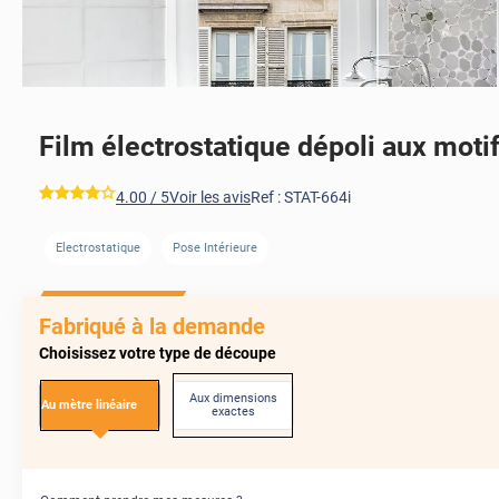
Film électrostatique dépoli aux motif
AVANT
*****
4.00
/ 5
Voir les avis
Ref :
STAT-664i
Electrostatique
Pose Intérieure
Fabriqué à la demande
Choisissez votre type de découpe
Aux dimensions
Au mètre linéaire
exactes