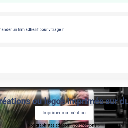
nder un film adhésif pour vitrage ?
réations ou logos imprimés sur du 
Imprimer ma création
Nos graphistes adaptent vos créations ✨