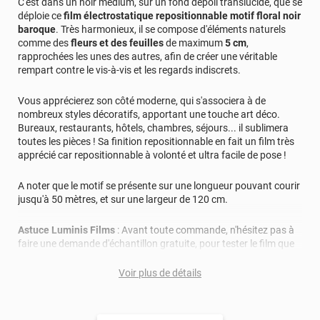
C'est dans un noir médium, sur un fond dépoli translucide, que se
déploie ce
film électrostatique repositionnable motif floral noir
baroque
. Très harmonieux, il se compose d'éléments naturels
comme des
fleurs et des feuilles
de maximum
5 cm
,
rapprochées les unes des autres, afin de créer une véritable
rempart contre le vis-à-vis et les regards indiscrets.
Vous apprécierez son côté moderne, qui s'associera à de
nombreux styles décoratifs, apportant une touche art déco.
Bureaux, restaurants, hôtels, chambres, séjours... il sublimera
toutes les pièces ! Sa finition repositionnable en fait un film très
apprécié car repositionnable à volonté et ultra facile de pose !
A noter que le motif se présente sur une longueur pouvant courir
jusqu'à 50 mètres, et sur une largeur de 120 cm.
Astuce Luminis Films
: Avant toute commande, n'hésitez pas à
faire une demande d'échantillon gratuite, pour tester le film que
vous souhaitez en situation réelle !
Voir plus de détails
Réussir sa pose
: Avant d'appliquer votre film décoratif pour
vitrage, la surface à coller doit être nettoyée de toutes
poussières, tâches, graisse, résidus.. afin d'éviter les bulles, plis