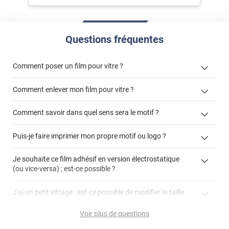
Questions fréquentes
Comment poser un film pour vitre ?
Comment enlever mon film pour vitre ?
Comment savoir dans quel sens sera le motif ?
enlever un film adhésif pour vitre
Puis-je faire imprimer mon propre motif ou logo ?
cet article
enlever et stocker
cet
votre film électrostatique pour vitre
films à
Je souhaite ce film adhésif en version électrostatique
article
personnaliser
(ou vice-versa) ; est-ce possible ?
demander un devis de pose
faire un devis
J'ai un petit vitrage : est-ce possible de modifier la taille
du motif pour l'adapter ?
Voir plus de questions
impression personnalisée