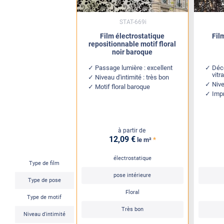
STAT-669i
Film électrostatique
Fil
repositionnable motif floral
noir baroque
Passage lumière : excellent
Déc
vitr
Niveau d'intimité : très bon
Nive
Motif floral baroque
Impr
à partir de
12
,09
€
*
le m²
électrostatique
Type de film
pose intérieure
Type de pose
Floral
Type de motif
Très bon
Niveau d'intimité