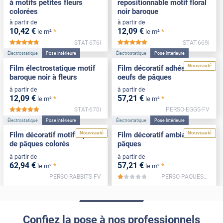
à motifs petites fleurs
repositionnable motif floral
colorées
noir baroque
à partir de
à partir de
10
,42
€
12
,09
€
*
*
le m²
le m²
STAT-676i
STAT-669i
*****
*****
Électrostatique
Pose Intérieure
Électrostatique
Pose Intérieure
Nouveauté
Film électrostatique motif
Film décoratif adhésif motif
baroque noir à fleurs
oeufs de pâques
à partir de
à partir de
12
,09
€
57
,21
€
*
*
le m²
le m²
STAT-670i
PERSO-EGGS-FV
*****
Électrostatique
Pose Intérieure
Électrostatique
Pose Intérieure
Nouveauté
Nouveauté
Film décoratif motif lapins
Film décoratif ambiance
de pâques colorés
pâques
à partir de
à partir de
62
,94
€
57
,21
€
*
*
le m²
le m²
PERSO-RABBITS-FV
PERSO-PAQUES2-FV
*****
Confiez la pose à nos professionnels