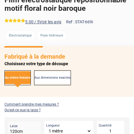
motif floral noir baroque
*****
5.00
/ 5
Voir les avis
Ref :
STAT-669i
Electrostatique
Pose Intérieure
Fabriqué à la demande
Choisissez votre type de découpe
Au mètre linéaire
Aux dimensions exactes
Comment prendre mes mesures ?
Qu'est-ce que la laize ?
Longueur
Quantité
Laize
120
cm