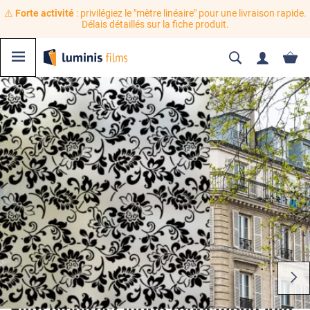
⚠️
Forte activité
: privilégiez le "mètre linéaire" pour une livraison rapide.
Délais détaillés sur la fiche produit.
Film électrostatique repositionnable