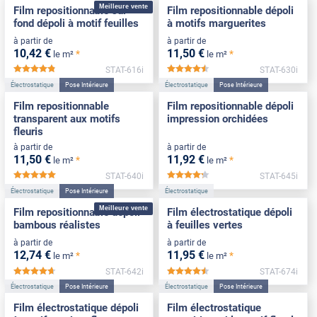
Meilleure vente
Film repositionnable sur
Film repositionnable dépoli
fond dépoli à motif feuilles
à motifs marguerites
à partir de
à partir de
10
,42
€
11
,50
€
*
*
le m²
le m²
STAT-616i
STAT-630i
*****
*****
Électrostatique
Pose Intérieure
Électrostatique
Pose Intérieure
Film repositionnable
Film repositionnable dépoli
transparent aux motifs
impression orchidées
fleuris
à partir de
à partir de
11
,50
€
11
,92
€
*
*
le m²
le m²
STAT-640i
STAT-645i
*****
*****
Électrostatique
Pose Intérieure
Électrostatique
Meilleure vente
Film repositionnable dépoli
Film électrostatique dépoli
bambous réalistes
à feuilles vertes
à partir de
à partir de
12
,74
€
11
,95
€
*
*
le m²
le m²
STAT-642i
STAT-674i
*****
*****
Électrostatique
Pose Intérieure
Électrostatique
Pose Intérieure
Film électrostatique dépoli
Film électrostatique