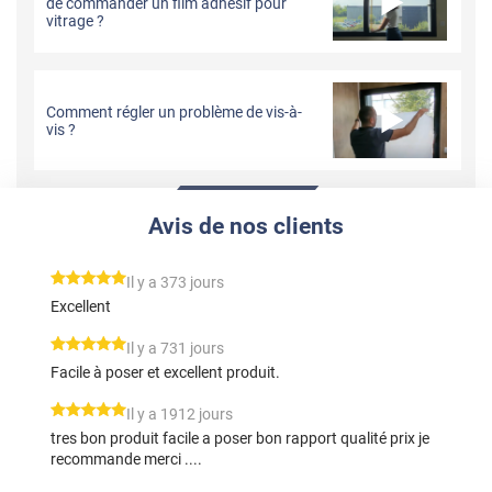
de commander un film adhésif pour
vitrage ?
Comment régler un problème de vis-à-
vis ?
Avis de nos clients
*****
Il y a 373 jours
Excellent
*****
Il y a 731 jours
Facile à poser et excellent produit.
*****
Il y a 1912 jours
tres bon produit facile a poser bon rapport qualité prix je
recommande merci ....