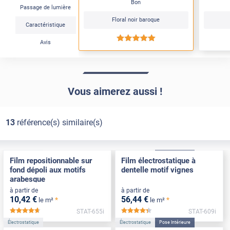
Bon
Passage de lumière
Floral noir baroque
Caractéristique
*****
Avis
Vous aimerez aussi !
13
référence(s) similaire(s)
Électrostatique
Électrostatique
Pose Intérieure
Film repositionnable sur
Film électrostatique à
fond dépoli aux motifs
dentelle motif vignes
arabesque
à partir de
à partir de
10
,42
€
56
,44
€
*
*
le m²
le m²
STAT-655i
STAT-609i
*****
*****
Électrostatique
Électrostatique
Pose Intérieure