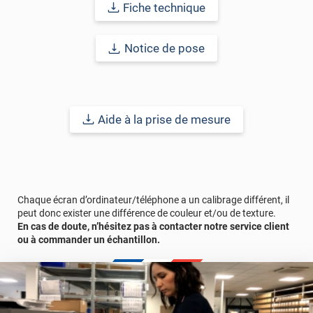
Fiche technique
et risques de décollement.
Stockage
: Entre 2 utilisations, il est nécessaire de conserver
Notice de pose
votre film électrostatique dans de bonnes conditions : enroulez-
le autour d'un tube et stockez-le dans un endroit à l'abri de la
poussière. Avant de le réutiliser, lavez-le avec de l'eau en
abondance et un peu de savon liquide (pour éliminer la poussière
qui a pu adhérer au film).
Aide à la prise de mesure
Durabilité du produit : 2 ans.
Référence produit :
STAT669i
.
Chaque écran d’ordinateur/téléphone a un calibrage différent, il
peut donc exister une différence de couleur et/ou de texture.
En cas de doute, n’hésitez pas à contacter notre service client
ou à commander un échantillon.