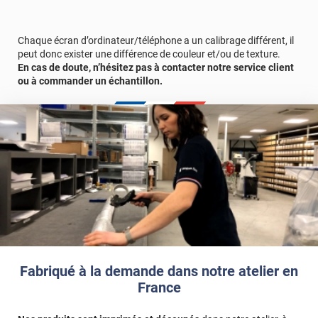
n’hésitez pas à faire une demande d’
échantillon gratuit
.
Référence produit :
STAT630i
.
Chaque écran d’ordinateur/téléphone a un calibrage différent, il
peut donc exister une différence de couleur et/ou de texture.
En cas de doute, n’hésitez pas à contacter notre service client
ou à commander un échantillon.
Fabriqué à la demande dans notre atelier en
France