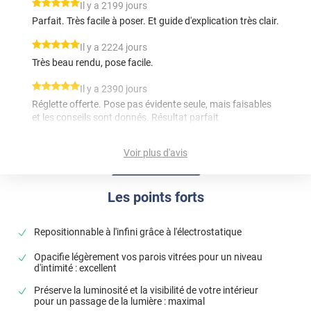
*****
Il y a 2199 jours
Parfait. Très facile à poser. Et guide d'explication très clair.
*****
Il y a 2224 jours
Très beau rendu, pose facile.
*****
Il y a 2390 jours
Réglette offerte. Pose pas évidente seule, mais faisables
et les conseils sont donnés. Résultat parfait
*****
Il y a 2632 jours
Voir plus d'avis
la découpe personnalisée et son prix très attractif et le
paiement en plusieurs fois
Les points forts
*****
Il y a 2748 jours
facile à poser laisse bien passer la lumiere
Repositionnable à l'infini grâce à l'électrostatique
*****
Il y a 3077 jours
produit conforme à la description.
Opacifie légèrement vos parois vitrées pour un niveau
d'intimité : excellent
*****
Il y a 1482 jours
Préserve la luminosité et la visibilité de votre intérieur
Protége bien du vis à vis
pour un passage de la lumière : maximal