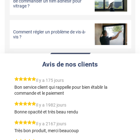
de commander un film adhésif pour
vitrage ?
Comment régler un problème de vis-à-
vis ?
Avis de nos clients
*****
Il y a 175 jours
Bon service client qui rappelle pour bien établir la
commande et le paiement
*****
Il y a 1982 jours
Bonne opacité et très beau rendu
*****
Il y a 2167 jours
Très bon produit, merci beaucoup