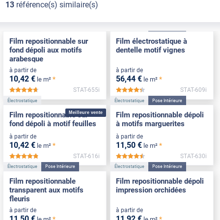
13
référence(s) similaire(s)
Électrostatique
Électrostatique
Pose Intérieure
Film repositionnable sur
Film électrostatique à
fond dépoli aux motifs
dentelle motif vignes
arabesque
à partir de
à partir de
10
,42
€
56
,44
€
*
*
le m²
le m²
STAT-655i
STAT-609i
*****
*****
Électrostatique
Électrostatique
Pose Intérieure
Meilleure vente
Film repositionnable sur
Film repositionnable dépoli
fond dépoli à motif feuilles
à motifs marguerites
à partir de
à partir de
10
,42
€
11
,50
€
*
*
le m²
le m²
STAT-616i
STAT-630i
*****
*****
Électrostatique
Pose Intérieure
Électrostatique
Pose Intérieure
Film repositionnable
Film repositionnable dépoli
transparent aux motifs
impression orchidées
fleuris
à partir de
à partir de
11
,50
€
11
,92
€
*
*
le m²
le m²