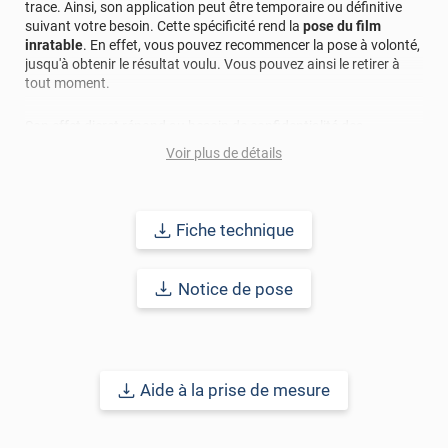
trace. Ainsi, son application peut être temporaire ou définitive
suivant votre besoin. Cette spécificité rend la
pose du film
inratable
. En effet, vous pouvez recommencer la pose à volonté,
jusqu'à obtenir le résultat voulu. Vous pouvez ainsi le retirer à
tout moment.
Son effet dicret répond au besoin de confidentialité des
entreprises pour leurs locaux, ateliers, cloisonnements vitrés,
Voir plus de détails
vitrines. Mais aussi aux envies d'intimité du particulier qui
souhaite ne plus être gêné par le voisinage dans sa salle de bain,
sa chambre ou ses pièces de vie.
Fiche technique
Points forts
:
• Sans adhésif ;
• Repositionnable et réutilisable ;
Notice de pose
• Décoratif ;
• Préserve l'intimité ;
• Excellente restitution de la lumière ;
• Traitement anti-rayure ;
• Application rapide et ultra-simple ;
Aide à la prise de mesure
• Sans entretien.
Remarque importante
: pour un meilleur aperçu des films