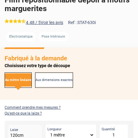
marguerites
*****
4.48
/ 5
Voir les avis
Ref :
STAT-630i
AVANT
APRÈS
Electrostatique
Pose Intérieure
Fabriqué à la demande
Choisissez votre type de découpe
Au mètre linéaire
Aux dimensions exactes
Comment prendre mes mesures ?
Qu'est-ce que la laize ?
Longueur
Quantité
Laize
120
cm