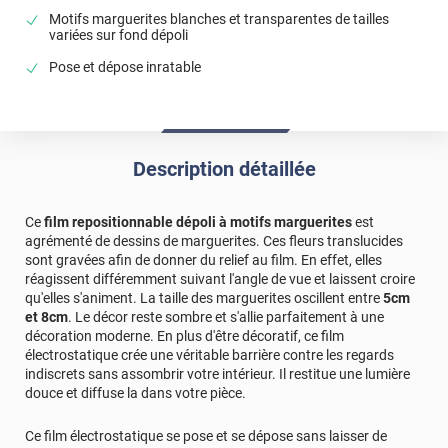
*****
Il y a 2208 jours
Motifs marguerites blanches et transparentes de tailles
variées sur fond dépoli
conforme à l'échantillon à voir apres la pause
Pose et dépose inratable
*****
Il y a 2945 jours
Marguerite et ma maison est Villa Marguerite
*****
Il y a 2483 jours
malgré tous les conseils de pose et mme la vidéo le film va
Description détaillée
partir à la poubelle:chère dépense pour un résultat
décevant
Ce
film repositionnable dépoli à motifs marguerites
est
agrémenté de dessins de marguerites. Ces fleurs translucides
sont gravées afin de donner du relief au film. En effet, elles
réagissent différemment suivant l'angle de vue et laissent croire
qu'elles s'animent. La taille des marguerites oscillent entre
5cm
et 8cm
. Le décor reste sombre et s'allie parfaitement à une
décoration moderne. En plus d'être décoratif, ce film
électrostatique crée une véritable barrière contre les regards
indiscrets sans assombrir votre intérieur. Il restitue une lumière
douce et diffuse la dans votre pièce.
Ce film électrostatique se pose et se dépose sans laisser de