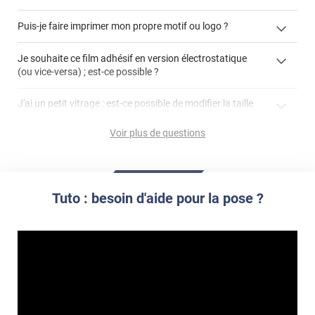
enlever un film adhésif pour vitre
Puis-je faire imprimer mon propre motif ou logo ?
cet article
enlever et stocker
cet
votre film électrostatique pour vitre
films à
Je souhaite ce film adhésif en version électrostatique
article
personnaliser
(ou vice-versa) ; est-ce possible ?
demander un devis de pose
faire un devis
J'ai un petit vitrage : est-ce possible de modifier la taille
du motif pour l'adapter ?
Voir plus de questions
impression personnalisée
film à personnaliser
Tuto : besoin d'aide pour la pose ?