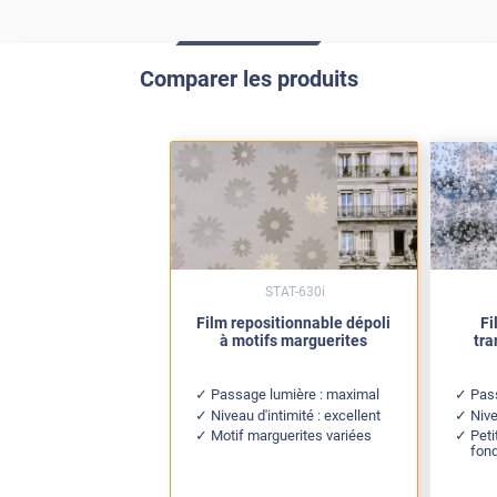
Comparer les produits
STAT-630i
Film repositionnable dépoli
Fi
à motifs marguerites
tra
Passage lumière : maximal
Pas
Niveau d'intimité : excellent
Nive
Motif marguerites variées
Peti
fond