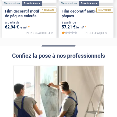
Électrostatique
Pose Intérieure
Électrostatique
Pose Intérieure
Nouveauté
Nouveauté
Film décoratif motif lapins
Film décoratif ambiance
de pâques colorés
pâques
à partir de
à partir de
62
,94
€
57
,21
€
*
*
le m²
le m²
PERSO-RABBITS-FV
PERSO-PAQUES2-FV
*****
Confiez la pose à nos professionnels