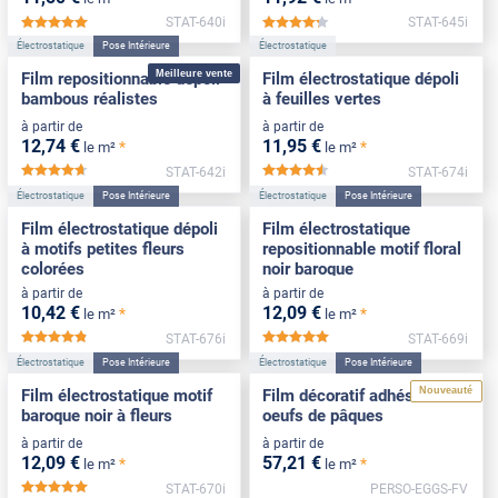
STAT-640i
STAT-645i
*****
*****
Électrostatique
Pose Intérieure
Électrostatique
Meilleure vente
Film repositionnable dépoli
Film électrostatique dépoli
bambous réalistes
à feuilles vertes
à partir de
à partir de
12
,74
€
11
,95
€
*
*
le m²
le m²
STAT-642i
STAT-674i
*****
*****
Électrostatique
Pose Intérieure
Électrostatique
Pose Intérieure
Film électrostatique dépoli
Film électrostatique
à motifs petites fleurs
repositionnable motif floral
colorées
noir baroque
à partir de
à partir de
10
,42
€
12
,09
€
*
*
le m²
le m²
STAT-676i
STAT-669i
*****
*****
Électrostatique
Pose Intérieure
Électrostatique
Pose Intérieure
Nouveauté
Film électrostatique motif
Film décoratif adhésif motif
baroque noir à fleurs
oeufs de pâques
à partir de
à partir de
12
,09
€
57
,21
€
*
*
le m²
le m²
STAT-670i
PERSO-EGGS-FV
*****